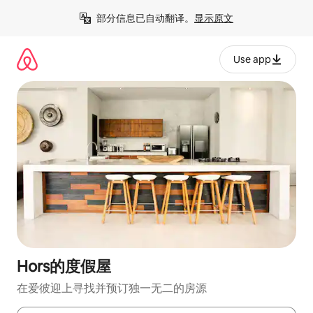
跳
部分信息已自动翻译。
显示原文
至
内
容
Use app
Hors的度假屋
在爱彼迎上寻找并预订独一无二的房源