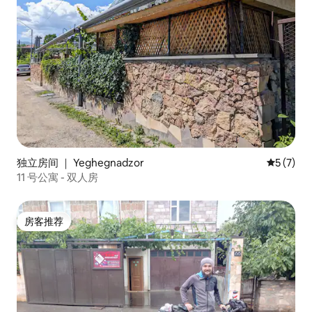
独立房间 ｜ Yeghegnadzor
平均评分 
5 (7)
11 号公寓 - 双人房
房客推荐
房客推荐