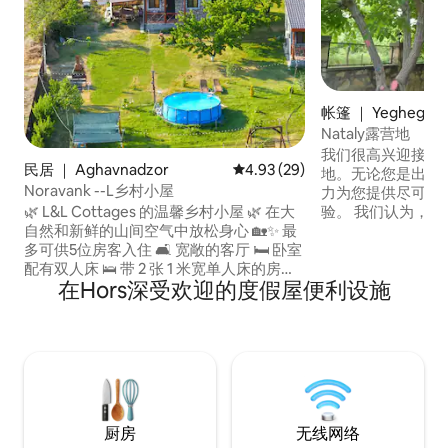
帐篷 ｜ Yeghegnad
Nataly露营地
我们很高兴迎接您来
民居 ｜ Aghavnadzor
平均评分 4.93 分（满分 5 分），
4.93 (29)
地。无论您是出差
Noravank --L乡村小屋
力为您提供尽可能
验。 我们认为，
🌿 L&L Cottages 的温馨乡村小屋 🌿 在大
到宾至如归，因为
自然和新鲜的山间空气中放松身心 🏡✨ 最
我们希望让他们的
多可供5位房客入住 🛋 宽敞的客厅 🛏 卧室
的住宿体验。 我
配有双人床 🛌 带 2 张 1 米宽单人床的房间
在Hors深受欢迎的度假屋便利设施
Yeghegnadzor
🍳 厨房配备所有厨具 🌄 可欣赏诺拉万克山
Yeghegnadz
景的阳台 ❄️ 空调 📶 ・无线网络 🌳 绿地 –
息。
3,000 平方米 50 棵🍎+果树——您可以享
用果实 🏊‍♂️ 私人泳池 🔥 篝火 🏖 柏威年广场
👶 儿童游乐场 🎠 秋千
厨房
无线网络