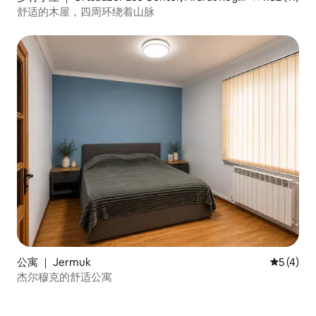
n
舒适的木屋，四周环绕着山脉
公寓 ｜ Jermuk
平均评分 
5 (4)
杰尔穆克的舒适公寓