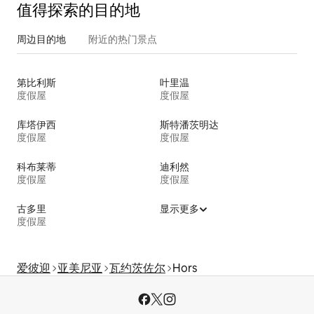
值得探索的目的地
周边目的地
附近的热门景点
第比利斯
叶里温
度假屋
度假屋
库塔伊西
斯特潘茨明达
度假屋
度假屋
科布莱蒂
迪利然
度假屋
度假屋
古多里
显示更多
度假屋
爱彼迎
亚美尼亚
瓦约茨佐尔
Hors