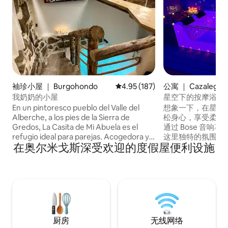
袖珍小屋 ｜ Burgohondo
平均评分 4.95 分（满分 5 分），共
4.95 (187)
公寓 ｜ Cazalegas
我奶奶的小屋
星空下的按摩浴缸
En un pintoresco pueblo del Valle del
想象一下，在星空
Alberche, a los pies de la Sierra de
松身心，享受柔和
Gredos, La Casita de Mi Abuela es el
通过 Bose 音
refugio ideal para parejas. Acogedora y
这里独特的氛围。 
在奥尔米戈斯深受欢迎的度假屋便利设施
única, cuenta con piscina climatizada
英寸电视、独立卫
con hidromasaje en su interior, perfecto
厅配有85英寸电视
para relajarse y disfrutar. Rodeada de
漫度假或享受Caza
rutas de senderismo y cerca del río
让您完全放松身心。
Alberche, donde podrás refrescarte en
程，距离塔拉维拉（T
verano, esta casita combina el encanto
车程。
rural con la comodidad moderna. Un
lugar especial para desconectar y vivir
厨房
无线网络
una escapada inolvidable en pareja.