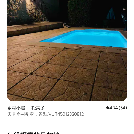
乡村小屋 ｜ 托莱多
平均评分 4.7
4.74 (54)
天堂乡村别墅，景观 VUT45012320812