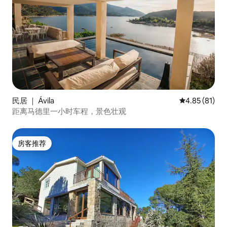
民居 ｜ Ávila‎
平均评分 4.8
4.85 (81)
距离马德里一小时车程，景色壮观
房客推荐
房客推荐