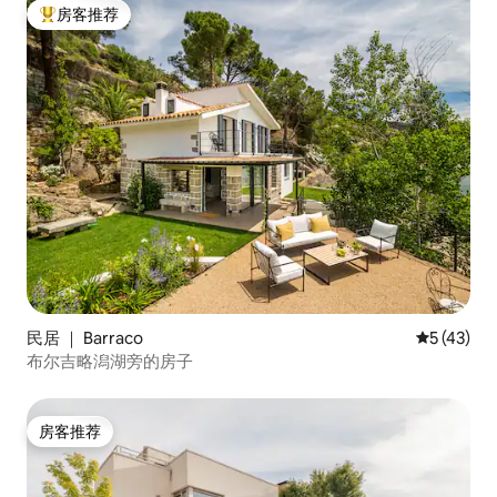
房客推荐
热门「房客推荐」
民居 ｜ Barraco
平均评分 5
5 (43)
布尔吉略潟湖旁的房子
房客推荐
房客推荐