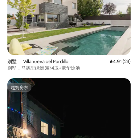
别墅 ｜ Villanueva del Pardillo
平均评分 4.9
4.91 (23)
别墅，马德里绿洲3卧4卫+豪华泳池
超赞房东
超赞房东