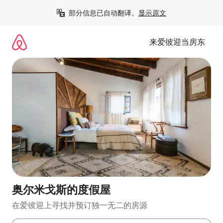
跳
部分信息已自动翻译。
显示原文
至
内
容
来爱彼迎当房东
奥尔米戈斯的度假屋
在爱彼迎上寻找并预订独一无二的房源