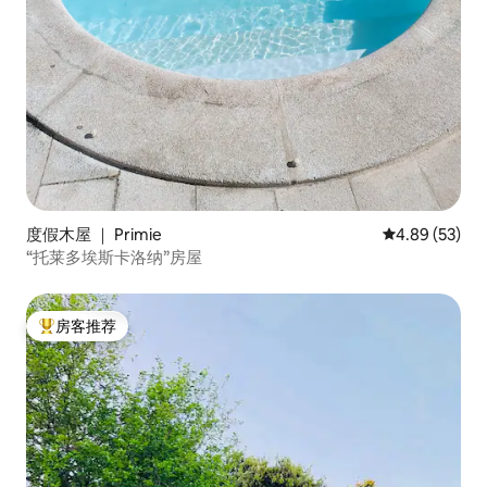
度假木屋 ｜ Primie
平均评分 4.89
4.89 (53)
“托莱多埃斯卡洛纳”房屋
房客推荐
热门「房客推荐」