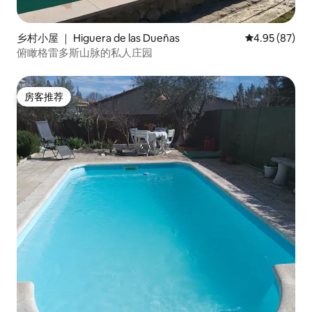
乡村小屋 ｜ Higuera de las Dueñas
平均评分 4.95
4.95 (87)
俯瞰格雷多斯山脉的私人庄园
房客推荐
房客推荐