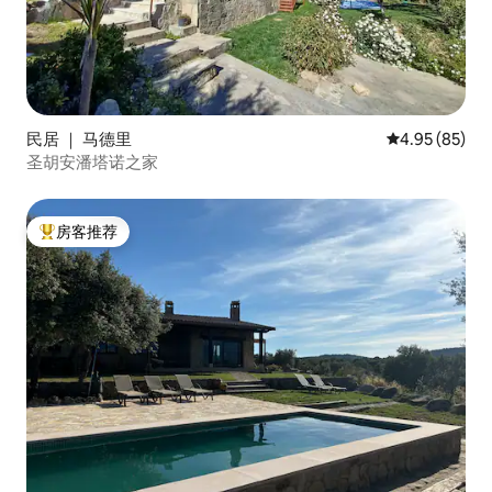
民居 ｜ 马德里
平均评分 4.95
4.95 (85)
圣胡安潘塔诺之家
房客推荐
热门「房客推荐」