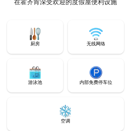
在霍齐肯深受欢迎的度假屋便利设施
站 -安静的地理位置 - 步行5分钟即可抵达
Denner、Coop和Migrolino。 - 无障碍设
施和电梯 - 1个带顶棚的停车位 - 3间卧室 -
2间卫生间（淋浴和浴缸） - 现代化厨房，
配备厨房岛 非常适合家庭、商务差旅人士
以及任何想要将舒适性与最佳交通条件相
结合的人士。 .
厨房
无线网络
游泳池
内部免费停车位
空调