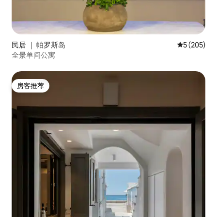
民居 ｜ 帕罗斯岛
平均评分 5 
5 (205)
全景单间公寓
房客推荐
房客推荐