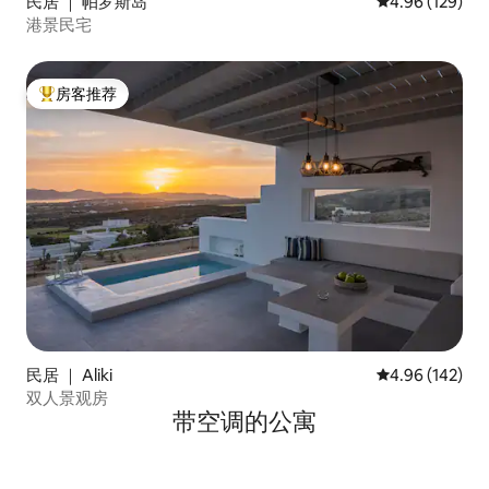
民居 ｜ 帕罗斯岛
平均评分 4.96
4.96 (129)
港景民宅
房客推荐
热门「房客推荐」
民居 ｜ Aliki
平均评分 4.96
4.96 (142)
双人景观房
带空调的公寓