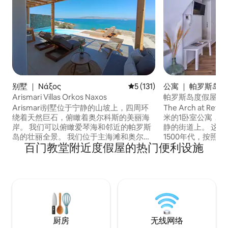
别墅 ｜ Νάξος
平均评分 5 分（满分 5 分），共
5 (131)
公寓 ｜ 帕罗斯岛
Arismari Villas Orkos Naxos
帕罗斯岛度假屋 - Th
Arismari别墅位于宁静的山坡上，四周环
The Arch at Re
绕着天然巨石，俯瞰着奥尔科斯的美丽海
米的1卧室公寓，位于
岸。 我们可以俯瞰爱琴海和邻近的帕罗斯
静的街道上。 这
岛的壮丽全景。 我们位于主海滩和奥尔科
1500年代，按照
百门教堂附近度假屋的热门便利设施
斯（Orkos）的小海湾之间。 在欣赏阿里
全面翻修，保留了
斯玛丽别墅（Villa Arismari）的美景的同
加了现代风格，为
时，准备好拍摄最令人难以置信的自拍
它提供所有必要的
照。阿里斯玛丽别墅（Villa Arismari）是
位置。步行3分钟
一座设计精美的基克拉泽斯（Cycladic）
Parikia的所有
极简主义建筑。
厨房
无线网络