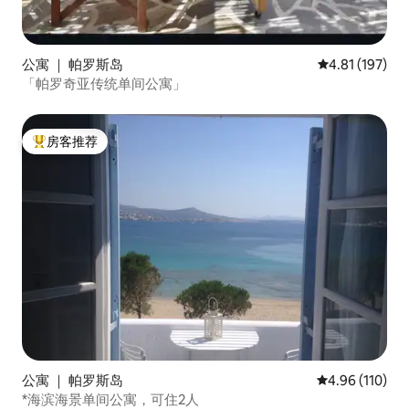
公寓 ｜ 帕罗斯岛
平均评分 4.81
4.81 (197)
「帕罗奇亚传统单间公寓」
房客推荐
热门「房客推荐」
公寓 ｜ 帕罗斯岛
平均评分 4.96
4.96 (110)
*海滨海景单间公寓，可住2人