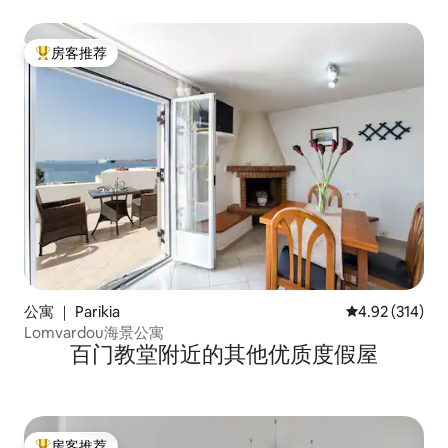
房客推荐
热门「房客推荐」
公寓 ｜ Parikia
平均评分 4.92
4.92 (314)
Lomvardou海景公寓
百门教堂附近的其他优质度假屋
房客推荐