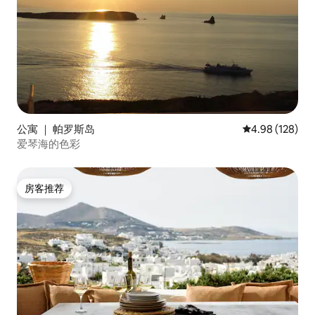
公寓 ｜ 帕罗斯岛
平均评分 4.98
4.98 (128)
爱琴海的色彩
房客推荐
房客推荐