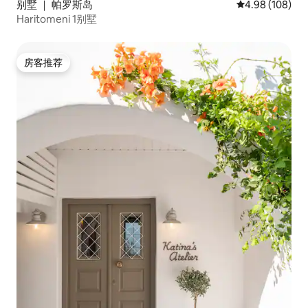
别墅 ｜ 帕罗斯岛
平均评分 4.98
4.98 (108)
Haritomeni 1别墅
房客推荐
房客推荐