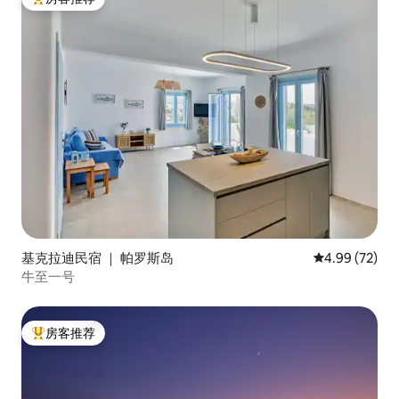
热门「房客推荐」
基克拉迪民宿 ｜ 帕罗斯岛
平均评分 4.99
4.99 (72)
牛至一号
房客推荐
热门「房客推荐」