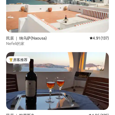
民居 ｜ 纳乌萨(Naousa)
平均评分 4.91
4.91 (137)
Nefeli的家
房客推荐
热门「房客推荐」