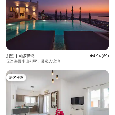
别墅 ｜ 帕罗斯岛
平均评分 4.94
4.94 (69)
无边海景半山别墅，带私人泳池
房客推荐
房客推荐