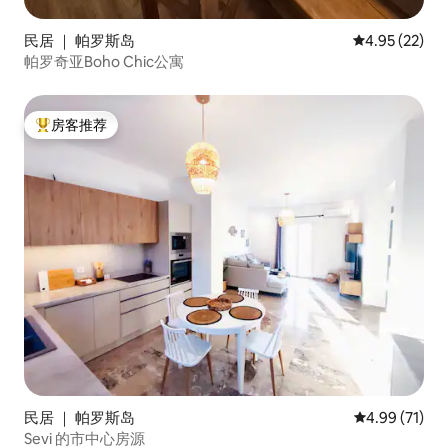
民居 ｜ 帕罗斯岛
平均评分 4.9
4.95 (22)
帕罗奇亚Boho Chic公寓
房客推荐
热门「房客推荐」
民居 ｜ 帕罗斯岛
平均评分 4.9
4.99 (71)
Sevi 的市中心房源