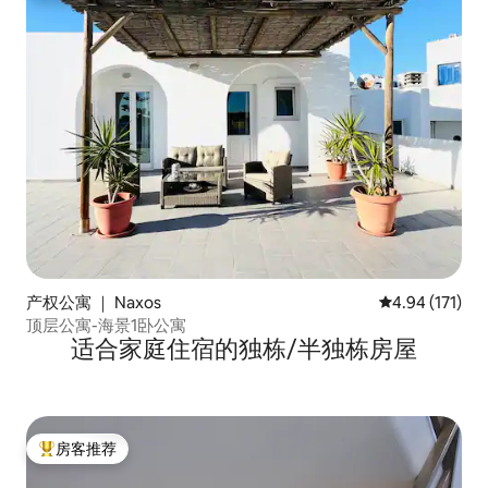
产权公寓 ｜ Naxos
平均评分 4.94
4.94 (171)
顶层公寓-海景1卧公寓
适合家庭住宿的独栋/半独栋房屋
房客推荐
热门「房客推荐」