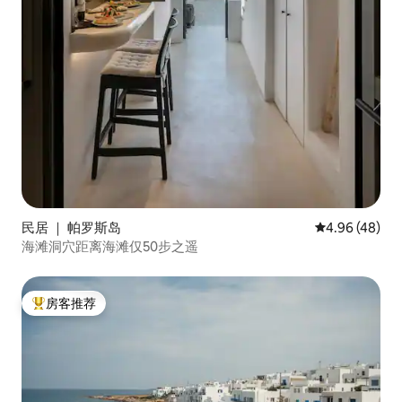
民居 ｜ 帕罗斯岛
平均评分 4.96
4.96 (48)
海滩洞穴距离海滩仅50步之遥
房客推荐
热门「房客推荐」