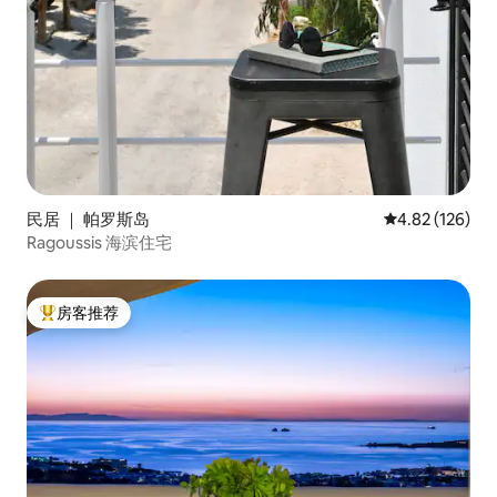
民居 ｜ 帕罗斯岛
平均评分 4.82
4.82 (126)
Ragoussis 海滨住宅
房客推荐
热门「房客推荐」