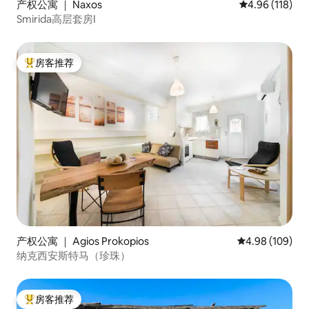
产权公寓 ｜ Naxos
平均评分 4.96
4.96 (118)
Smirida高层套房I
房客推荐
热门「房客推荐」
产权公寓 ｜ Agios Prokopios
平均评分 4.98
4.98 (109)
纳克西安斯特马（珍珠）
房客推荐
热门「房客推荐」