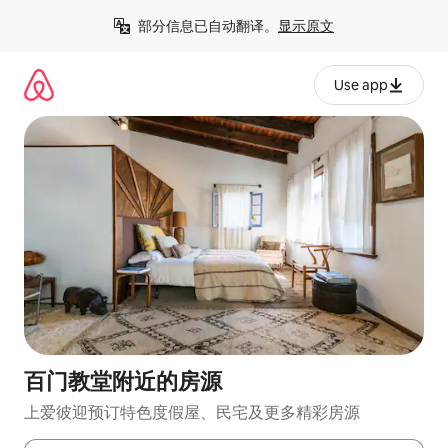
跳
部分信息已自动翻译。
显示原文
至
内
容
Use app
百门教堂附近的房源
上爱彼迎预订特色度假屋、民宅及更多精彩房源