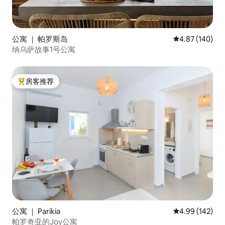
公寓 ｜ 帕罗斯岛
平均评分 4.87
4.87 (140)
纳乌萨故事1号公寓
房客推荐
热门「房客推荐」
公寓 ｜ Parikia
平均评分 4.99
4.99 (142)
帕罗奇亚的Joy公寓