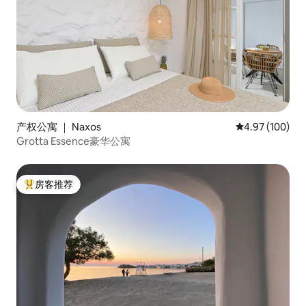
产权公寓 ｜ Naxos
平均评分 4.97
4.97 (100)
Grotta Essence豪华公寓
房客推荐
热门「房客推荐」