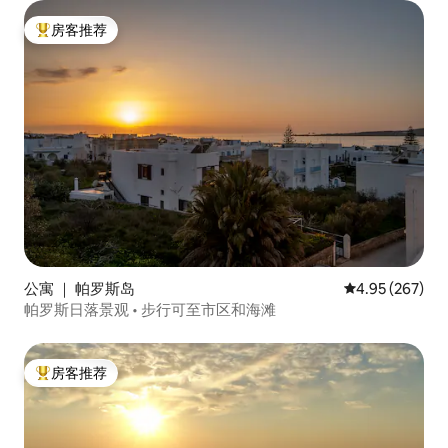
房客推荐
热门「房客推荐」
公寓 ｜ 帕罗斯岛
平均评分 4.95
4.95 (267)
帕罗斯日落景观 • 步行可至市区和海滩
房客推荐
热门「房客推荐」