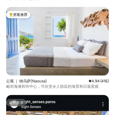
房客推荐
热门「房客推荐」
公寓 ｜ 纳乌萨(Naousa)
平均评分 4.94
4.94 (416)
毗邻海滩和市中心，可欣赏令人惊叹的海景和日落景观
超赞房东
超赞房东