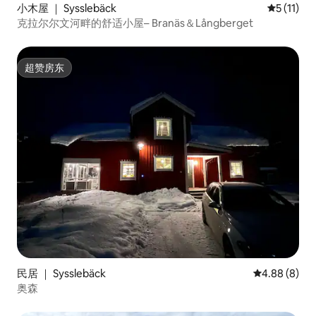
小木屋 ｜ Sysslebäck
平均评分 5
5 (11)
克拉尔尔文河畔的舒适小屋– Branäs＆Långberget
超赞房东
超赞房东
民居 ｜ Sysslebäck
平均评分 4.8
4.88 (8)
奥森