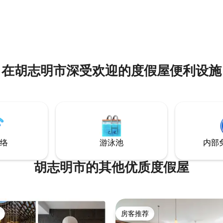
5 分），共 291 条评价
在胡志明市深受欢迎的度假屋便利设施
络
游泳池
内部
胡志明市的其他优质度假屋
房客推荐
房客推荐