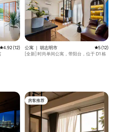
平均评分 4.92 分（满分 5 分），共 12 条评价
4.92 (12)
公寓 ｜ 胡志明市
平均评分 5 分（满分
5 (12)
寓
[全新] 时尚单间公寓，带阳台，位于 D1 栋
房客推荐
房客推荐