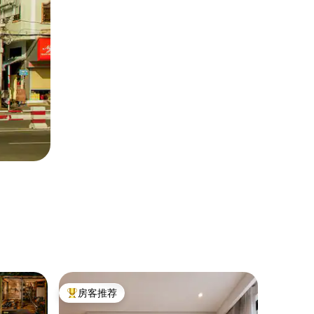
民居 ｜ 1
房客推荐
房客推
热门「房客推荐」
房客推
西贡小巷