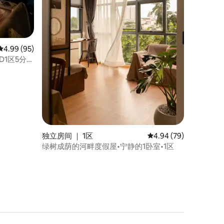
平均评分 4.99 分（满分 5 分），共 95 条评价
4.99 (95)
D1区5分钟
独立房间 ｜ 1区
平均评分 4.94 分（满分
4.94 (79)
绿树成荫的河畔度假屋•宁静的1卧室•1区