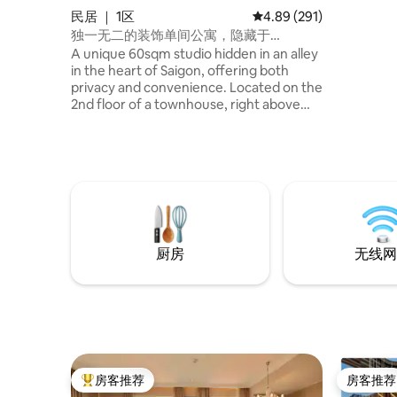
民居 ｜ 1区
平均评分 4.89 分（满分 
4.89 (291)
独一无二的装饰单间公寓，隐藏于
BeanThere咖啡
A unique 60sqm studio hidden in an alley
in the heart of Saigon, offering both
privacy and convenience. Located on the
2nd floor of a townhouse, right above
cozy BeanThere Café on the ground
floor, it’s perfect for guests who love
stylish living and great coffee just steps
away. Only minutes from famous
attractions, shopping malls & nightlife.
Each guest is provided with one meal (1
food & drink) at café downstairs/each
night booked. Free housekeeping for
厨房
无线网
stays over 4 nights with 1-day notice.
房客推荐
房客推荐
热门「房客推荐」
房客推荐