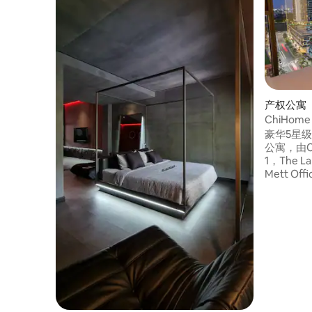
产权公寓 ｜
ChiHom
寓
豪华5星级Th
公寓，由C
1，The La
Mett Off
座，楼梯，
（角落单元
可舒适地住
备Netfl
几。 -餐厅
高速无线网
全天候进