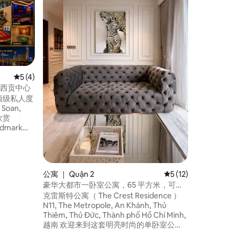
这间独特
市中心的
源位于联
BeanT
生活和美
步之遥。
所仅几分钟路程。 
宿，我们
平均评分 5 分（满分 5 分），共 4 条评价
5 (4)
一顿免费早
，西贡中心
住4晚以
 – 顶级私人度
房清洁服
 Soan,
欣赏
dmark的
3间豪华主
代化电梯。
、湿蒸汽
c、私人健
公寓 ｜ Quận 2
平均评分 5 分（满分
5 (12)
顶烧烤区，
豪华大都市一卧室公寓，65 平方米，可欣
，大冰
赏 Cau Ba Son 美景
克雷斯特公寓（ The Crest Residence ）
N11, The Metropole, An Khánh, Thủ
Thiêm, Thủ Đức, Thành phố Hồ Chí Minh,
越南 欢迎来到这套明亮时尚的单卧室公