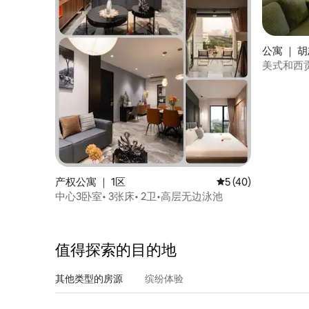
公寓 ｜ 
美式和西贡
人，距离 D
产权公寓 ｜ 1区
平均评分 5 分（满分 
5 (40)
中心3卧室• 3张床• 2卫•高层无边泳池
值得探索的目的地
其他类型的房源
缤纷体验