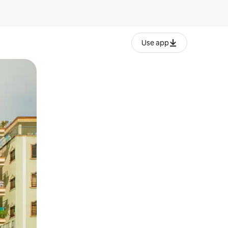
Use app