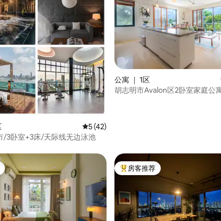
5 分），共 36 条评价
公寓 ｜ 1区
胡志明市Avalon区2卧室家庭公
区
平均评分 5 分（满分 5 分），共 42 条评价
5 (42)
/3卧室+3床/天际线无边泳池
房客推荐
热门「房客推荐」