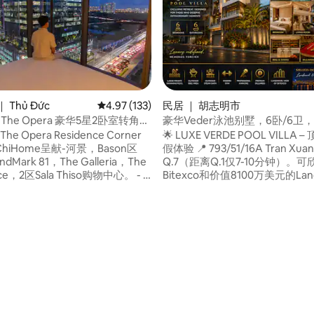
 Thủ Đức
平均评分 4.97 分（满分 5 分），共 133 条评价
4.97 (133)
民居 ｜ 胡志明市
e The Opera 豪华5星2卧室转角公
豪华Veder泳池别墅，6卧/6卫
e Opera Residence Corner
🌟 LUXE VERDE POOL VILLA
hiHome呈献-河景，Bason区
假体验 📍 793/51/16A Tran Xuan
ndMark 81，The Galleria，The
Q.7（距离Q.1仅7-10分钟）。可
ice，2区Sala Thiso购物中心。 - B
Bitexco和价值8100万美元的Lan
1层 10单元 - 面积：70平方米
全景。 👑 高端结构：6间卧室（
） -包括2间卧室、2个卫生间，
卧套房）、6间卫生间。配备现
2-4人。 - 65英寸智能电视，配
🏊 私人娱乐绿洲：大型游泳池
ix和YouTube -沙发、扶手椅、茶
房、隔音卡拉OK房、台球、Bila
： 4把椅子 -全套烹饪用具 - 提供
身房。 🥩 高档派对：通风的屋
络 •整个房子都有空调 -全天候
配备全套高端厨具的开放式厨房
出大楼
箱。