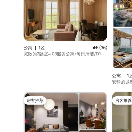
公寓 ｜ 1区
平均评分 5 分（满分 
5 (36)
宽敞的2卧室# 03服务公寓/每日清洁/D1-
HCMC
公寓 ｜ 1
安静的城市
房客推荐
房客推荐
房客推荐
房客推荐