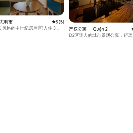
胡志明市
平均评分 5 分（满分 5 分），共 5 条评价
5 (5)
风格的中世纪房屋|可入住 3
产权公寓 ｜ Quận 2
1 仅 5 分钟路程
D2区迷人的城市景观公寓，距离
路程
5 分），共 40 条评价