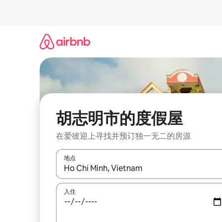
跳
至
内
容
胡志明市的度假屋
在爱彼迎上寻找并预订独一无二的房源
地点
如有搜索结果，请使用上下方向键查看，或通过点
入住