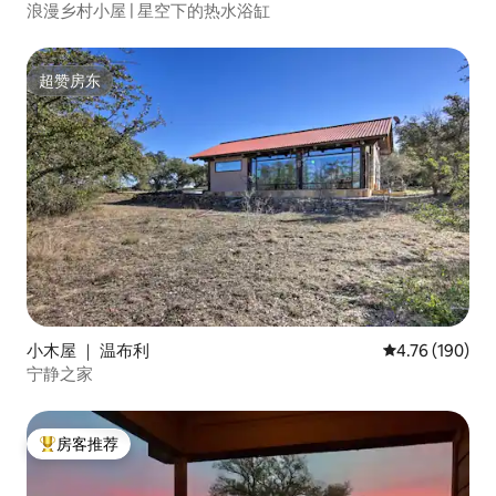
浪漫乡村小屋 | 星空下的热水浴缸
超赞房东
超赞房东
小木屋 ｜ 温布利
平均评分 4.76
4.76 (190)
宁静之家
房客推荐
热门「房客推荐」