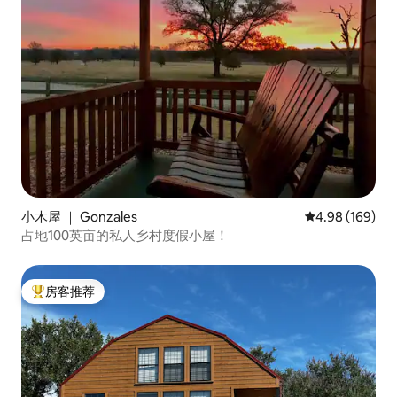
小木屋 ｜ Gonzales
平均评分 4.98
4.98 (169)
占地100英亩的私人乡村度假小屋！
房客推荐
热门「房客推荐」