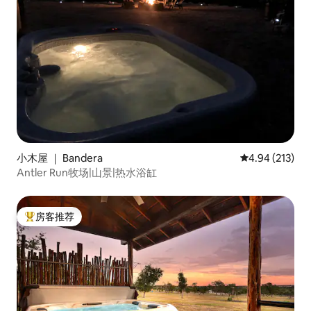
小木屋 ｜ Bandera
平均评分 4.94
4.94 (213)
Antler Run牧场|山景|热水浴缸
房客推荐
热门「房客推荐」