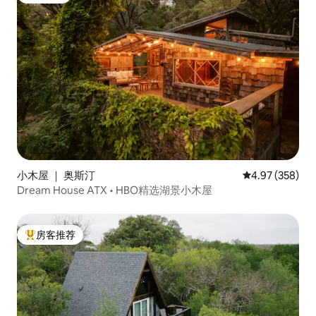
小木屋 ｜ 奥斯汀
平均评分 4.97
4.97 (358)
Dream House ATX • HBO精选湖景小木屋
房客推荐
热门「房客推荐」