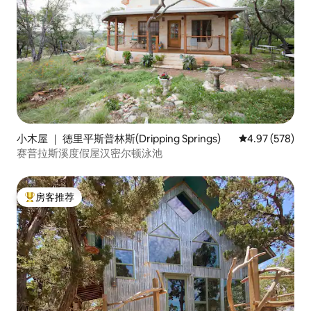
小木屋 ｜ 德里平斯普林斯(Dripping Springs)
平均评分 4.97
4.97 (578)
赛普拉斯溪度假屋汉密尔顿泳池
房客推荐
热门「房客推荐」