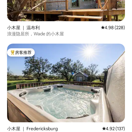
小木屋 ｜ 温布利
平均评分 4.98
4.98 (228)
浪漫隐居所，Wade 的小木屋
房客推荐
热门「房客推荐」
小木屋 ｜ Fredericksburg
平均评分 4.92
4.92 (137)