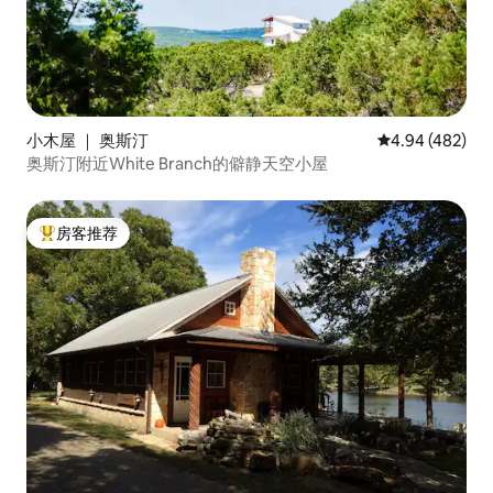
小木屋 ｜ 奥斯汀
平均评分 4.94
4.94 (482)
奥斯汀附近White Branch的僻静天空小屋
房客推荐
热门「房客推荐」