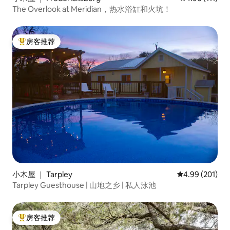
The Overlook at Meridian，热水浴缸和火坑！
房客推荐
热门「房客推荐」
小木屋 ｜ Tarpley
平均评分 4.99
4.99 (201)
Tarpley Guesthouse | 山地之乡 | 私人泳池
房客推荐
热门「房客推荐」