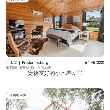
热门「房客推荐」
小木屋 ｜ Fredericksburg
平均评分 4.96
4.96 (322)
葡萄园-斯普林溪山上的城市
宠物友好的小木屋民宿
房客推荐
热门「房客推荐」