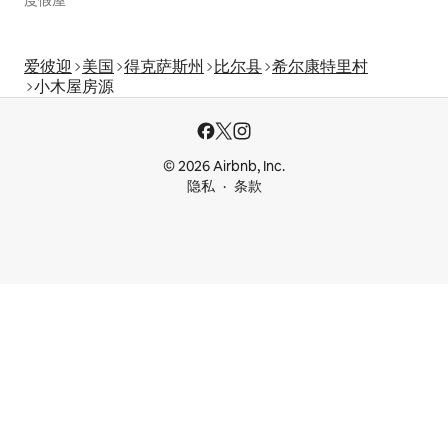
度假屋
爱彼迎
美国
得克萨斯州
比尔县
希尔康特里村
小木屋房源
© 2026 Airbnb, Inc.
隐私
条款