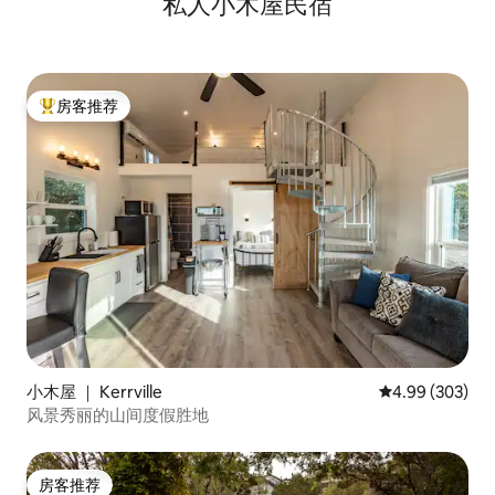
私人小木屋民宿
房客推荐
热门「房客推荐」
小木屋 ｜ Kerrville
平均评分 4.99
4.99 (303)
风景秀丽的山间度假胜地
房客推荐
房客推荐