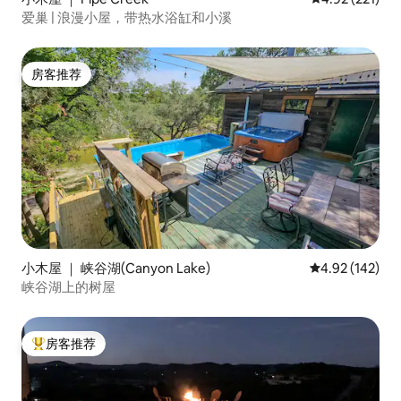
爱巢 | 浪漫小屋，带热水浴缸和小溪
房客推荐
房客推荐
小木屋 ｜ 峡谷湖(Canyon Lake)
平均评分 4.92
4.92 (142)
峡谷湖上的树屋
房客推荐
热门「房客推荐」