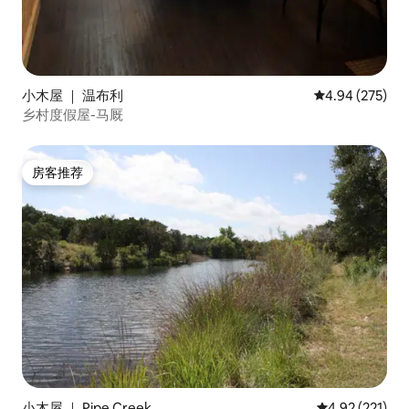
小木屋 ｜ 温布利
平均评分 4.94
4.94 (275)
乡村度假屋-马厩
房客推荐
房客推荐
小木屋 ｜ Pipe Creek
平均评分 4.92
4.92 (221)