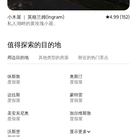
小木屋 ｜ 英格兰姆(Ingram)
平均评分 4.99
4.99 (152)
私人湖畔的黄玫瑰小屋。
值得探索的目的地
周边目的地
其他类型的房源
附近的热门景点
休斯敦
奥斯汀
度假屋
度假屋
达拉斯
蒙特雷
度假屋
度假屋
圣安东尼奥
加尔维斯敦
度假屋
度假屋
沃斯堡
显示更多