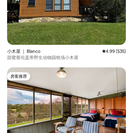
小木屋 ｜ Blanco
平均评分 4.99
4.99 (535)
甜蜜塞伦盖蒂野生动物园牧场小木屋
房客推荐
房客推荐