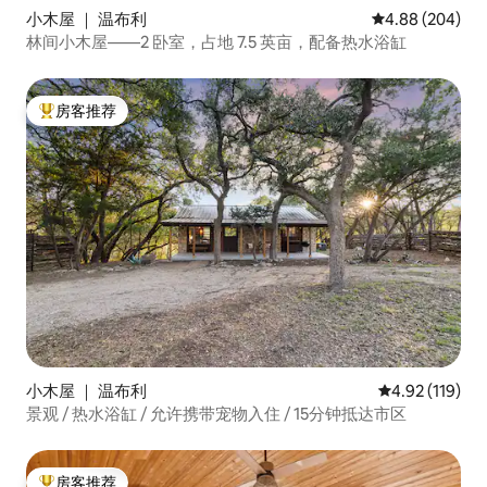
小木屋 ｜ 温布利
平均评分 4.88
4.88 (204)
林间小木屋——2 卧室，占地 7.5 英亩，配备热水浴缸
房客推荐
热门「房客推荐」
小木屋 ｜ 温布利
平均评分 4.92
4.92 (119)
景观 / 热水浴缸 / 允许携带宠物入住 / 15分钟抵达市区
房客推荐