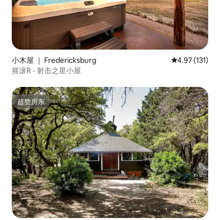
小木屋 ｜ Fredericksburg
平均评分 4.97
4.97 (131)
摇滚R - 射击之星小屋
超赞房东
超赞房东