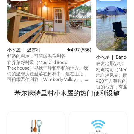
小木屋 ｜ 温布利
平均评分 4.97 分（满分 5 分），共
4.97 (586)
舒适的树屋，可俯瞰温伯利谷
小木屋 ｜ Bandera
在芥菜籽树屋（Mustard Seed
在麦地那涉水、凉
Treehouse）寻找宁静和平和的地方。我
梅迪纳河（Medina
们的温馨房源坐落在树林中，建在山顶，
地自然风光。距离Ba
可俯瞰温伯利谷（Wimberly Valley）。它
400平方英尺的艺
为您带来令人难以置信的日出，您可以一
亩的地方，有遮阳
边品尝咖啡，一边欣赏日出，还可以一边
希尔康特里村小木屋的热门便利设施
架、涉水、徒步旅
品尝一杯美酒或热茶，一边欣赏日落。我
视。 在树木、鸟类和鹿群中享受宁静、私
们距离布兰科河（Blanco River）和河路
密的住宿体验。参
（River Road）仅5分钟步行路程，距离温
班德拉，或在希尔
伯利广场（Wimberley Square）仅3分钟
适合情侣、1-2名
车程。房子备有充足的厨房必需品和沐浴
可，可携带宠物。
用品，让您度过一天。
床，可供2个孩子
能卫生间，配有大