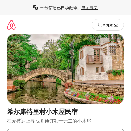
跳
部分信息已自动翻译。
显示原文
至
内
容
Use app
希尔康特里村小木屋民宿
在爱彼迎上寻找并预订独一无二的小木屋