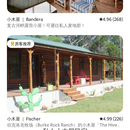
小木屋 ｜ Bandera
平均评分 4.96
4.96 (268)
复古河畔露营小屋！可通往私人麦地那！
房客推荐
热门「房客推荐」
小木屋 ｜ Fischer
平均评分 4.99
4.99 (226)
伯克洛克牧场（Burke Rock Ranch）的小木屋「The Hive」