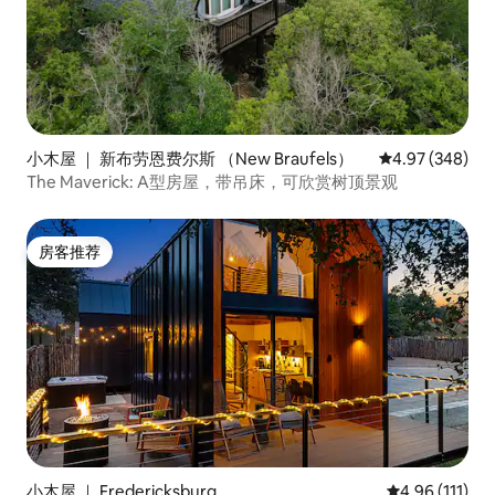
小木屋 ｜ 新布劳恩费尔斯 （New Braufels）
平均评分 4.97
4.97 (348)
The Maverick: A型房屋，带吊床，可欣赏树顶景观
房客推荐
房客推荐
小木屋 ｜ Fredericksburg
平均评分 4.96
4.96 (111)