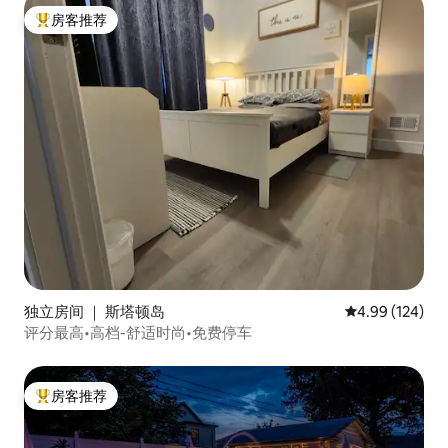
房客推荐
热门「房客推荐」
独立房间 ｜ 斯塔顿岛
平均评分 4.99
4.99 (124)
评分最高•高档-舒适时尚•免费停车
房客推荐
热门「房客推荐」