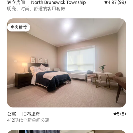
独立房间 ｜ North Brunswick Township
平均评分 4.97
4.97 (99)
明亮、时尚、舒适的客用套房
房客推荐
房客推荐
公寓 ｜ 旧布里奇
平均评分 
5 (8)
412现代全新单间公寓