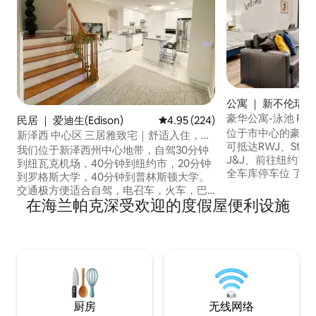
公寓 ｜ 新不伦瑞克省
unswick)
豪华公寓-泳池 RW
民居 ｜ 爱迪生(Edison)
平均评分 4.95 分（满分 5 分），共
4.95 (224)
费停车-纽约316
位于市中心的豪华都市
新泽西 中心区 三居雅致宅｜舒适入住，家
可抵达RWJ、St. Pe
庭休闲与商旅出行的理想之选
我们位于新泽西州中心地带，自驾30分钟
J&J、前往纽约市/
到纽瓦克机场，40分钟到纽约市，20分钟
全车库停车位 了解详情 ↓ 
到罗格斯大学，40分钟到普林斯顿大学。
市中心-非常适合
交通极方便适合自驾，电召车，火车，巴
和罗格斯大学游客 加🛏️ 大双人床/沙发床
在海兰帕克深受欢迎的度假屋便利设施
士等多种移动方式。 坐落地区闹中有静，
🧼 专业清洁/消毒 
10分钟车程以内有2家中国超市，1家韩国
室🧺 内洗衣机/烘
超市，4家美国超市。中餐馆，火锅，奶茶
次年4月关闭） 👶
店，甜品店一应俱全，部分是步行距离。
床和高脚椅 ⚡ 高无线
地区属于悠闲居民区，安静，安全，晚上
🅿️ 免费停车
在外散步也完全没问题，10分钟车程以内
有2个大型公园运动场（Donaldson Park
和 Johnson Park），设施包括免费室外足
厨房
无线网络
球场，篮球场，棒球场及网球场，适合慢