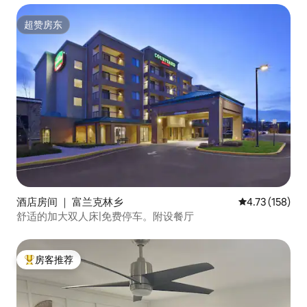
超赞房东
超赞房东
酒店房间 ｜ 富兰克林乡
平均评分 4.73
4.73 (158)
舒适的加大双人床|免费停车。附设餐厅
房客推荐
热门「房客推荐」