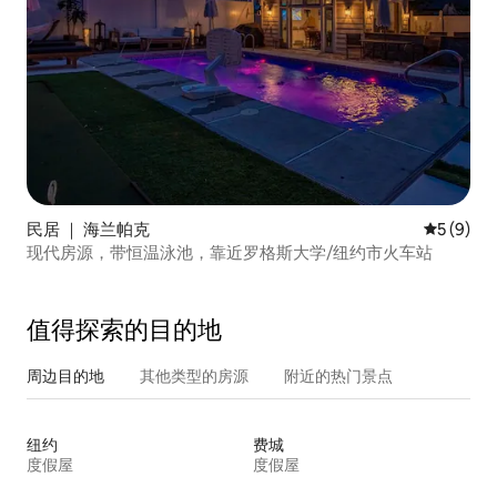
民居 ｜ 海兰帕克
平均评分 
5 (9)
现代房源，带恒温泳池，靠近罗格斯大学/纽约市火车站
值得探索的目的地
周边目的地
其他类型的房源
附近的热门景点
纽约
费城
度假屋
度假屋