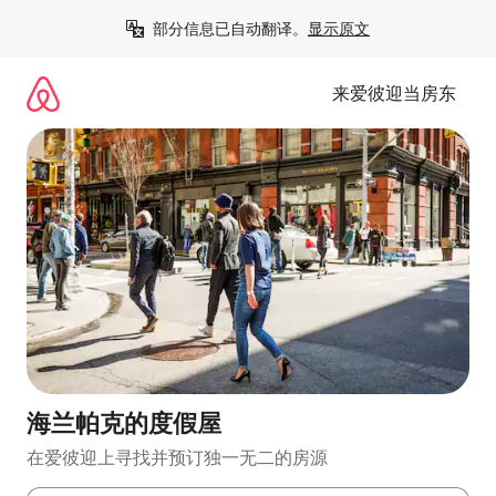
跳
部分信息已自动翻译。
显示原文
至
内
容
来爱彼迎当房东
海兰帕克的度假屋
在爱彼迎上寻找并预订独一无二的房源