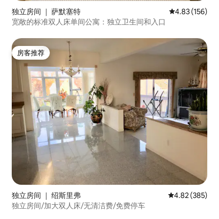
独立房间 ｜ 萨默塞特
平均评分 4.83
4.83 (156)
宽敞的标准双人床单间公寓：独立卫生间和入口
房客推荐
房客推荐
独立房间 ｜ 绍斯里弗
平均评分 4.82
4.82 (385)
独立房间/加大双人床/无清洁费/免费停车