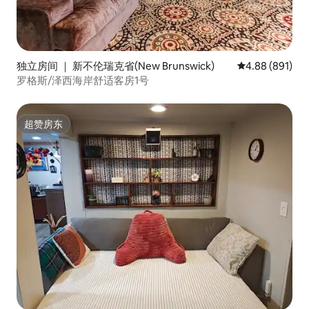
独立房间 ｜ 新不伦瑞克省(New Brunswick)
平均评分 4.88
4.88 (891)
罗格斯/泽西海岸舒适客房1号
超赞房东
超赞房东