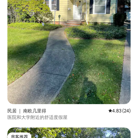
民居 ｜ 南欧几里得
平均评分 4.83
4.83 (24)
医院和大学附近的舒适度假屋
房客推荐