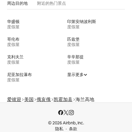
周边目的地
附近的热门景点
华盛顿
印第安纳波利斯
度假屋
度假屋
哥伦布
匹兹堡
度假屋
度假屋
克利夫兰
辛辛那提
度假屋
度假屋
尼亚加拉瀑布
显示更多
度假屋
爱彼迎
美国
俄亥俄
凯霍加县
海兰高地
© 2026 Airbnb, Inc.
隐私
条款