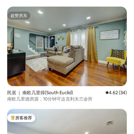
超赞房东
超赞房东
民居 ｜ 南欧几里得(South Euclid)
平均评分 4.62
4.62 (34)
南欧几里德房源，10分钟可达克利夫兰诊所
房客推荐
热门「房客推荐」