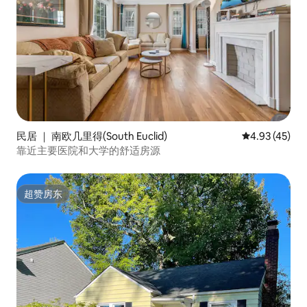
民居 ｜ 南欧几里得(South Euclid)
平均评分 4.9
4.93 (45)
靠近主要医院和大学的舒适房源
超赞房东
超赞房东