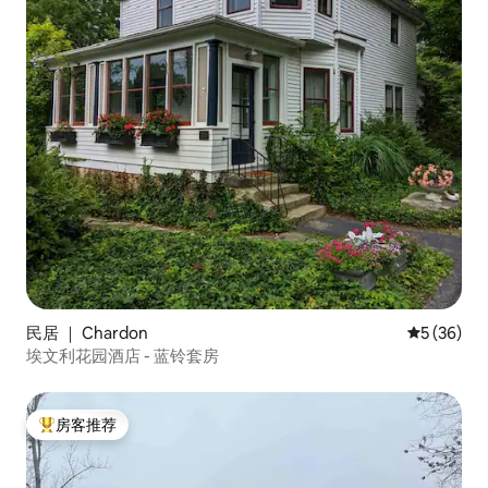
民居 ｜ Chardon
平均评分 5
5 (36)
埃文利花园酒店 - 蓝铃套房
房客推荐
热门「房客推荐」