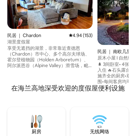
民居 ｜ Chardon
平均评分 4.94 分（满分 5 分），共
4.94 (153)
湖景度假屋
享受无遮挡的湖景，非常靠近查德恩
民居 ｜ 南欧几里得
（Chardon）市中心、多个高尔夫球场、
原木小屋 I 自然绿洲 
霍尔登植物园（Holden Arboretum）、
🌲 3间卧室• 4张床
阿尔派恩谷（Alpine Valley）滑雪场，毗
入住 🔥石头露台•
邻巴斯湖（Bass Lake）的便利设施。 在房
施齐全的厨房•双烤箱
源内部，您会喜欢舒适的壁炉、四季门
围•每间客房均可欣
廊、4K 电视、游戏和拼图。 您还可以坐下
在海兰高地深受欢迎的度假屋便利设施
间，带游戏桌+休息
来放松身心，在封闭的门廊上品尝葡萄
停放5辆车+车库 
酒，欣赏美景。 甚至还有一张可观赏湖景
• 20分钟到达克利夫兰市
的写字台。 欢迎携带行为良好的狗入住。
的小木屋隐藏在一
我们是该地区每年获得评价最多的房源！
与大自然的真正联
心仅几分钟路程！
厨房
无线网络