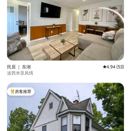
民居 ｜ 东湖
平均评分 4.94
4.94 (53)
波西米亚风情
房客推荐
热门「房客推荐」