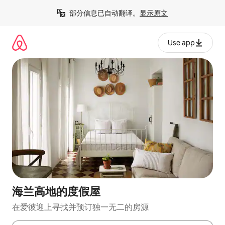
跳
部分信息已自动翻译。
显示原文
至
内
容
Use app
海兰高地的度假屋
在爱彼迎上寻找并预订独一无二的房源