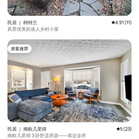
民居 ｜ 柯特兰
平均评分 4.9
4.91 (11)
风景优美的迷人乡村小屋
房客推荐
房客推荐
民居 ｜ 南欧几里得
平均评分 5
5 (23)
南欧几里得 3 卧舒适房源——靠近诊所