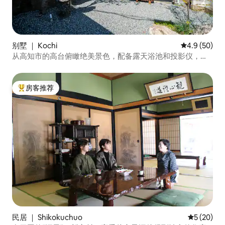
别墅 ｜ Kochi
平均评分 4.9
4.9 (50)
从高知市的高台俯瞰绝美景色，配备露天浴池和投影仪，每
天仅限一组包场别墅
房客推荐
热门「房客推荐」
民居 ｜ Shikokuchuo
平均评分 5
5 (20)