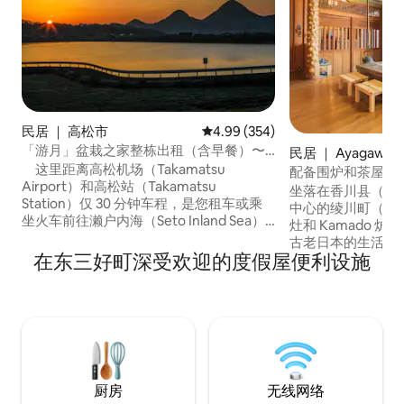
民居 ｜ 高松市
平均评分 4.99 分（满分 5 分），共
4.99 (354)
「游月」盆栽之家整栋出租（含早餐）〜
民居 ｜ Ayagawa
位于香川中部，是前往瀨户内的枢纽〜
这里距离高松机场（Takamatsu
配备围炉和茶屋门的日
Airport）和高松站（Takamatsu
日本传统体验
坐落在香川县（ Kaga
Station）仅 30 分钟车程，是您租车或乘
中心的绫川町（ Aya
坐火车前往濑户内海（Seto Inland Sea）
灶和 Kamado 
游玩的理想下榻之处。如有需要，我们将
古老日本的生活 🇯🇵 入住旅馆是我
提供高松站或高松机场的免费接送服务。
在东三好町深受欢迎的度假屋便利设施
✨ 我们提供奢华的全
还有10个免费停车场，非常适合有小孩的
已彻底翻新。 从
家庭和朋友连续住宿。 这是一栋经过翻
装置，一切都是全新的✨ 在充
修的、拥有50年历史的正宗日式房屋，带
日式宅子气息的同时，
一座日式花园，提供4卧3卫的私人出租
自带食材 ● 我们
房。 房源位于五色台（Goshikidai）的
（用于日式铁板烧
一座山上，地理位置优越，您可以充分欣
烤）作为选项。 ●
赏当季的自然风光，例如清晨在散步的同
烧烤炉烹饪并享用）
厨房
无线网络
时从桑野三山（Sanuki Sanzan）观赏日
（¥5,000），