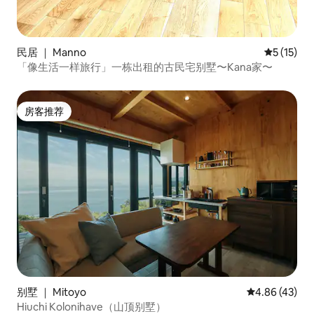
民居 ｜ Manno
平均评分 5
5 (15)
「像生活一样旅行」一栋出租的古民宅别墅〜Kana家〜
房客推荐
房客推荐
别墅 ｜ Mitoyo
平均评分 4.8
4.86 (43)
Hiuchi Kolonihave（山顶别墅）