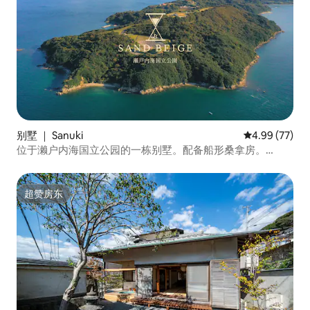
别墅 ｜ Sanuki
平均评分 4.99
4.99 (77)
位于濑户内海国立公园的一栋别墅。配备船形桑拿房。
ART。
超赞房东
超赞房东