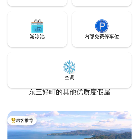
出。您还可以在香川享受轻松的入住体
（室内设施可免费使用。） —
验，参观盆景村和国分寺（四国朝圣路线
离Kotoden Taki
上的第 80 个站点），并沿着朝圣路线漫
府中湖换乘站7分钟
步。 对于花籽，您还可以在内古里花园
分钟车程 32号国道至南面80米 也靠近一家
享用美食和烧烤。 这里是前往濑户内地
大型购物中心 ✨ — ◆出行信息◆ 400米路
区进行一日游的理想下榻之处，可轻松前
站滝宫（直播、糖
游泳池
内部免费停车位
往各地：驾驶租赁的汽车在 40 分钟内到达
Aeon Mall Aya
琴平市（Kotohira）；在 1 小时内到达香
距离Sushiro Aya
川县（Kagawa）的主要旅游景点，如七箇
200米Cattle Sai
山海滩（Chichibaga Beach）；在 1 小时
野天满宫（Takinomi
30 分钟内到达德岛县（Tokushima）的宗
Shrine，学业之神
谷市（Soya）、冈山县（Okayama）和仓
敷市（Kurashiki）等地区。 与房客的互动
空调
您可以随意使用房东家中的大钢琴室。
烧烤必须至少提前3天预订 其他注意
事项 英语仅有几个单词，主要是
东三好町的其他优质度假屋
Pokétokes
房客推荐
热门「房客推荐」