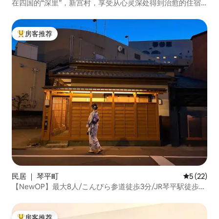
在四国的“深里”，新宫村，享受从心灵深处得到治愈的住宿
体验。2025年7月开业。期待您的光临。
房客推荐
热门「房客推荐」
民居 ｜ 琴平町
平均评分 5
5 (22)
【NewOP】最大8人/こんぴら参道徒歩3分/JR琴平駅徒歩4
分/完全貸切/無料駐車場/コンビニ1分
房客推荐