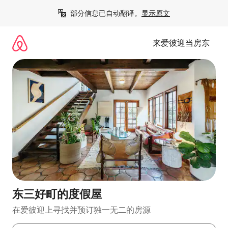
跳
部分信息已自动翻译。
显示原文
至
内
容
来爱彼迎当房东
东三好町的度假屋
在爱彼迎上寻找并预订独一无二的房源