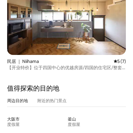
民居 ｜ Niihama
平均评分 
5 (7)
【开业特价】位于四国中心的优越房源/四国的住宅区/整套
出租房源/适合与家人和朋友一起享受的日式房屋
值得探索的目的地
周边目的地
附近的热门景点
大阪市
釜山
度假屋
度假屋