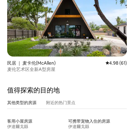
民居 ｜ 麦卡伦(McAllen)
平均评分 4.9
4.98 (61)
麦伦艺术区全新A型房屋
值得探索的目的地
其他类型的房源
附近的热门景点
客用小屋房源
可携带宠物入住的房源
伊達爾戈縣
伊達爾戈縣