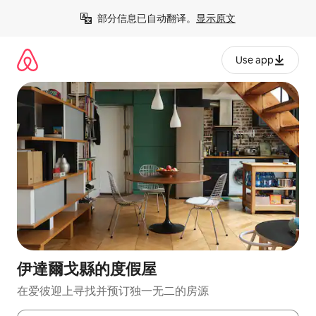
跳
部分信息已自动翻译。
显示原文
至
内
容
Use app
伊達爾戈縣的度假屋
在爱彼迎上寻找并预订独一无二的房源