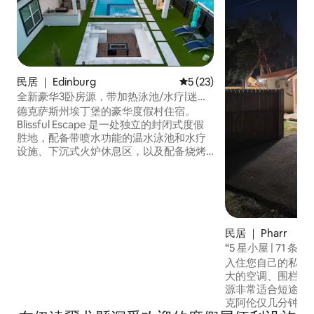
民居 ｜ Edinburg
平均评分 5 分（满分 5 分），
5 (23)
全新豪华3卧房源，带加热泳池/水疗|迷你
高尔夫|篝火炉|100英寸电视
德克萨斯州埃丁堡的豪华度假村住宿。
Blissful Escape 是一处独立的封闭式度假
胜地，配备带喷水功能的温水泳池和水疗
设施、下沉式火炉休息区，以及配备烧烤
炉、水槽、冰箱和蓝牙音响的全套户外厨
房。 室内配备一台 100 英寸电视、Sonos
音响系统和电壁炉，主卧套房内还配备一
台 75 英寸电视、壁炉和喷射式淋浴间。 这
处独一无二的度假房源配备迷你高尔夫球
场、快速无线网络、可供 4 辆车停放的停
民居 ｜ Pharr
车场，并且允许携带宠物入住，为您提供
“5 星小屋 | 71 条
舒适的住宿体验。 非常适合家庭、情侣、
入住您自己的私人
来德克萨斯过冬的人入住！
大的空调、围栏院
源非常适合短途旅
克阿伦仅几分钟路程。 室内设有