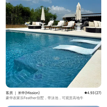
客房 ｜ 米申(Mission)
平均评分 4.9
4.93 (27)
豪华农家乐Feather别墅，带泳池，可观赏高地牛