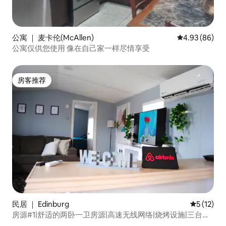
公寓 ｜ 麦卡伦(McAllen)
平均评分 4.93
4.93 (86)
公寓仅供您使用 像在自己家一样尽情享受
房客推荐
房客推荐
民居 ｜ Edinburg
平均评分 5
5 (12)
房源#1|舒适的两卧一卫房源|高速无线网络|烧烤设施|三台电
视机