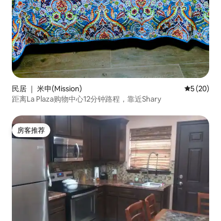
民居 ｜ 米申(Mission)
平均评分 5
5 (20)
距离La Plaza购物中心12分钟路程，靠近Shary
房客推荐
房客推荐