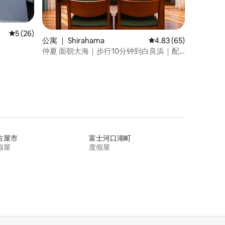
平均评分 5 分（满分 5 分），共 26 条评价
5 (26)
公寓 ｜ Shirahama
平均评分 4.83 分（满分
4.83 (65)
仲夏 面朝大海｜步行10分钟到白良浜｜配
备厨房设施｜免费停車
古屋市
富士河口湖町
假屋
度假屋