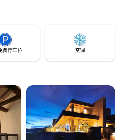
小時／御坊交流道15分鐘／免費停車5台 煙
适合家庭
樹海灘步行8分鐘・產湯海水浴場開車10分
门的赏樱
鐘（縣認定AA級水質・淺灘白沙） 往白濱
地金峰山
50分鐘——熊野古道、白濱行程的絕佳中
，以及世界文
繼站 【安心入住】 智慧門鎖自助Check-in
i
／房東可用英文、日文溝通，訊息用中文
也OK（Airbnb自動翻譯） Wi-Fi實測
舒适的入
161Mbps／連住有優惠：2晚9折・3晚85
免费停车位
空调
的灯光。
折・4晚8折起
恼。 由
开车前
们可以根
接送服