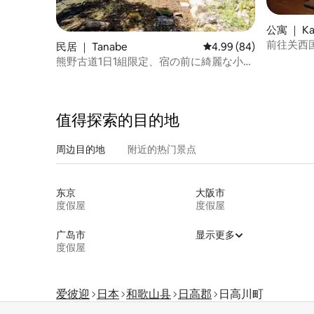
公寓 ｜ Ka
前往关西
民居 ｜ Tanabe
平均评分 4.99 分（满分
4.99 (84)
利。 从 
熊野古道1日1組限定、宿の前に綺麗な小川
让您如同
が流れる一軒家
值得探索的目的地
周边目的地
附近的热门景点
东京
大阪市
度假屋
度假屋
广岛市
显示更多
度假屋
爱彼迎
日本
和歌山县
日高郡
日高川町