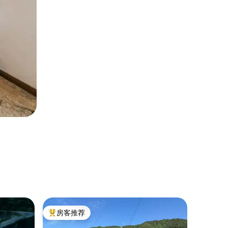
袖珍小屋
房客推荐
房客
热门「房客推荐」
热门「
租赁一栋