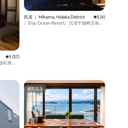
民居 ｜ Mihama, Hidaka District
平均评分 5 分（满
5 (4)
〖Enju Ocean Resort〗沉浸于烟树滨海绝
美景致与自然公园中的静谧奢华度假
平均评分 5 分（满分 5 分），共 57 条评价
5 (57)
馆放松身
近有温
超赞房东
超赞房东