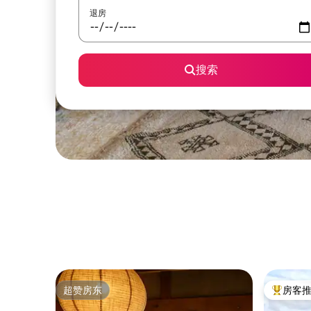
退房
搜索
超赞房东
房客
超赞房东
热门「房