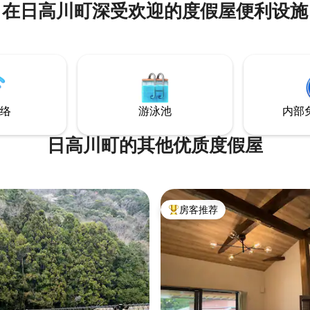
在日高川町深受欢迎的度假屋便利设施
受美好时光。 房源面积为 230 平方米，空
oya」☆餐厅 “Toroya”餐厅
间宽敞，最多可入住 8 人。非常
0 – 下午6:30（下午6:00停止接
或团体入住。此外，方便前往热
可以安排用餐，因
点，例如吉野山，以及世界遗产
注意事项」。 “Agae”在当
寺。吉野山（Mt. Yoshino）
意为“我的房子”。请像在自己家一
化遗产景点金峰山寺（Konpōzanj
akabeji-
Temple）。 我们在保留历史悠久的横梁和
be-shi, Wakayama Prefecture
瓷砖屋顶的同时，确保为您提供
络
游泳池
内部
住体验。宁静的山景，夜晚柔和
在这里，您可以忘却日常生活的烦
于自然环境的原因，我们建议您
日高川町的其他优质度假屋
来。 （如果您乘坐火车前来，我
据您的意愿安排往返最近车站的
务。） 远离城市的喧嚣，享受轻松惬意的
住宿体验。
房客推荐
热门「房客推荐」