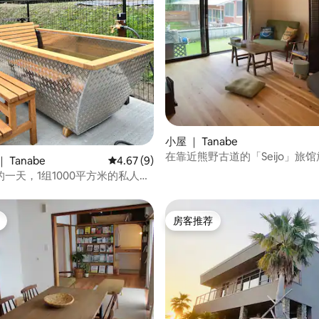
 5 分），共 17 条评价
小屋 ｜ Tanabe
在靠近熊野古道的「Seijo」旅
 Tanabe
平均评分 4.67 分（满分 5 分），共 9 条评价
4.67 (9)
心，每天仅限一组房客入住。附
一天，1组1000平方米的私人豪
泉。本宫町免费接送至主神社。
最多4人，统一价格
房客推荐
房客推荐