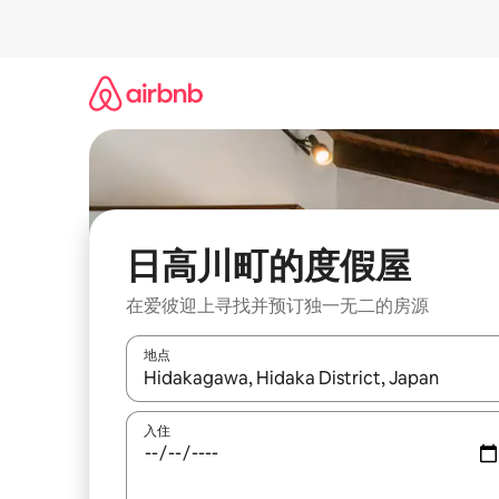
跳
至
内
容
日高川町的度假屋
在爱彼迎上寻找并预订独一无二的房源
地点
如有搜索结果，请使用上下方向键查看，或通过点
入住