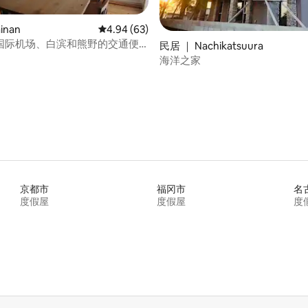
inan
平均评分 4.94 分（满分 5 分），共 63 条评价
4.94 (63)
国际机场、白滨和熊野的交通便
 5 分），共 84 条评价
民居 ｜ Nachikatsuura
JR 海南站步行约 5 分钟即可抵达。
海洋之家
在家中般自在旅行的客栈
京都市
福冈市
名
度假屋
度假屋
度