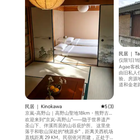
民居 ｜ Ta
仅限1日1组
熊野古道
Agae客栈
村生活。
由旧私人
验。房源
道和金老路
步行 1 
士站（Kodo 
和餐厅（T
民居 ｜ Kinokawa
平均评分 5 分（满分
5 (3)
古道导游
京嵐-高野山｜高野山聖地18km・熊野古道
要时解答
20km｜枕溪流而眠的古民家
欢迎来到“京岚-高野山”——隐于世界遗产
务。我们
圣山下、伴溪而居的山谷庇护所。 这里坐
时联系我们。 房价不包含餐
落于和歌山深处的“桃源乡”，距离关西机场
市和餐厅。
直线距离 29 KM。民宿依河而建，正处于
之汤店 “A-coop”超市 上午 8:30 – 下午