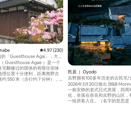
nabe
平均评分 4.97 分（满分 5 分），共 230 条评价
4.97 (230)
的「Guesthouse Agai」，方便
步行和河上游玩。您可以体验乡
（ Guesthouse Agae ）是一个
住宅翻修过的团体的有限住宿体
民居 ｜ Oyodo
地理位置十分便利，距离熊野古
吉野拥有100多年历史的古民宅/
约 550 米（步行约 7 分钟），
晚餐/每天仅限一组房客入住/被
2026年3月20日推出 [B&B Morino Akari]是
分钟即可抵达超市（A-COOP）、巴
安静住宿
一栋安静的老式日式房屋，四周
Aruki no Sato Chikatsuyu）
化，坐落在奈良和吉野的山区，
ororoya）。 房东是当地的熊野
 5 分），共 3 条评价
一组房客入住。（名字的意思是
，因此我们将尽最大努力在您需
光」） ⚫︎ 住宿期间，房东会为您准备早餐
您的问题、提供建议以及接送服
和晚餐（请参阅照片以供参考）。 
还可以提供私人导游服务，请随
还可以提供鱼素和素食餐点。 与Hotos共
费。隔壁有超
用厨房区域。房源的其他区域由
 ☆ A-coop纪南/熊野古道生活
您可以像租用整套房源一样自由