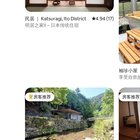
民居 ｜ Katsuragi, Ito District
平均评分 4.94 分（满分
4.94 (17)
明居之家II – 日本传统住宿
袖珍小屋 ｜
享受自炊的
华露营，
房客推荐
房客推荐
热门「房客推荐」
房客推荐