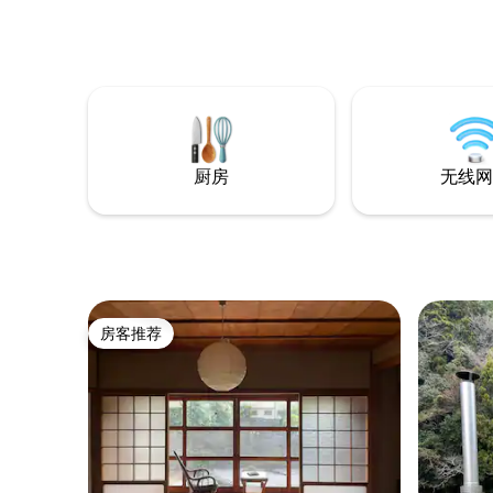
世界文化遗产——广袤的高野山脉中，清
6:00 「Toror
幽避世。窗外清澈的溪流潺潺作响，宛如
上午11:0
天然的白噪音，伴您在一夜好眠中洗去都
单）周二闭馆。 我们也
市的疲惫。 由于独特的地理位置，这里是
此请阅读「其他
您自驾深度探索纪伊山地神圣之美的完美
地方言中
大本营： 世界遗产·高野山（距佛教核心区/
样放松身心。 地址： 1776-3, N
奥之院约18公里）： 由弘法大师于1200年
cho, Tana
前创立的佛教真言宗总本山。您可以自驾
646-1402
厨房
无线网
前往核心景区，探访朱红的根本大塔，或
在古杉蔽日的奥之院万盏长明灯中，感受
跨越千年的内心平静。 世界遗产·熊野古道
（驱车约20公里）： 全球唯二的祭祀朝圣
之路。这条绵延于葱郁山林间的千年古
道，沿途青苔覆石、古木参天，相传每寸
土地都宿有神灵，是洗涤心灵、汲取大自
然能量的疗愈圣地。 我们全套翻新了厨房
房客推荐
房客推荐
与卫浴设施，提供极简现代的洁净体验；
同时，我们珍重地保留了一间昭和年代复
古洋室，以及两间铺满榻榻米、散发着淡
淡草香的传统和室。 夏有水蜜桃，秋有柿
子与柑橘，院子里还种满了小橘子树。远
离喧嚣，来京岚-高野山过几天向往的日式
田园生活吧。