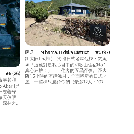
在山上度
Newly
罗
歌山县（ W
Koyas
山盆地，
城镇也被
山上经营客
经验。Ko
在山上租
战。 这家旅馆原本是一个多年未使用的车
民居 ｜ Mihama, Hidaka District
平均评分 5 分（满分
5 (97)
库的翻新
在山上度
距大阪1.5小時｜海邊日式老屋包棟・釣魚
栋安全的
採果窯烤披薩・親子友善・最多12人
🌊「這絕對是我心目中的和歌山住宿No.1，
文物和船只。 每天仅限一对
真心狂推！」——住客的五星評價。 距大
平均评分 5 分（满分 5 分），共 26 条评价
5 (26)
供一个完
阪1.5小時的寧靜漁村，全面翻新的日式老
含早餐和
可住4人
屋，一整棟只屬於你們（最多12人・107
绿色环绕的
与重要的
㎡）。 想放空充電，這裡剛剛好。 💛 還在
环绕着绿
家里时光
比較？先按♡收藏，之後隨時找得到我們
每天仅限
全私密，不会
【在這裡可以】 ・採果體驗：枇杷、柿
「森林之
字钥匙，
子、椪柑、夏季蔬菜（依季節／免費） ・
并引导您
房東親自教你生炭火＋柴窯烤披薩 ・在地
⚫︎ 我们
在住宿期
私房釣點導覽（可租釣具）——曾有旅客
為了釣魚連住7晚 ・雨天照樣玩：桌球、桌
您独享，
遊、65吋電視，隔壁倉庫還能烤肉 【自駕
自在地享
超方便】 關西機場約1小時・大阪約1.5〜2