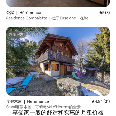
公寓 ｜ Hérémence
平均评分 
5 (3)
Résidence Combalette 1 -位于Euseigne，在he
超赞房东
超赞房东
度假木屋 ｜ Hérémence
平均评分 4.8
4.84 (31)
SoVal度假木屋，可俯瞰Val d'Hérens的全景
享受家一般的舒适和实惠的月租价格