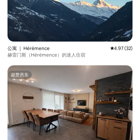
公寓 ｜ Hérémence
平均评分 4.9
4.97 (32)
赫雷门斯（Hérémence）的迷人住宿
超赞房东
超赞房东