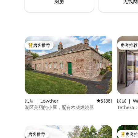
厨房
无线网
房客推荐
房客推荐
热门「房客推荐」
房客推荐
民居 ｜ Lowther
平均评分 5 分（满分 
5 (36)
民居 ｜ Wat
湖区美丽的小屋，配有木柴燃烧器
Tethe
筑
房客推荐
房客
房客推荐
热门「房