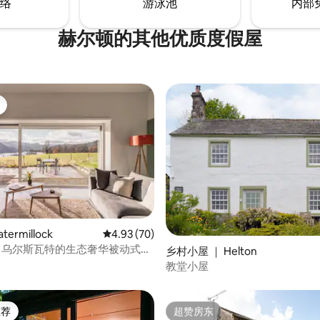
络
游泳池
内部
赫尔顿的其他优质度假屋
5 分），共 36 条评价
ermillock
平均评分 4.93 分（满分 5 分），共 70 条评价
4.93 (70)
ra：乌尔斯瓦特的生态奢华被动式建
乡村小屋 ｜ Helton
教堂小屋
推荐
超赞房东
客推荐」
超赞房东