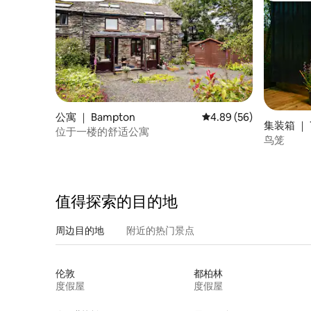
公寓 ｜ Bampton
平均评分 4.89 分（满分
4.89 (56)
集装箱 ｜ Th
位于一楼的舒适公寓
鸟笼
值得探索的目的地
周边目的地
附近的热门景点
伦敦
都柏林
度假屋
度假屋