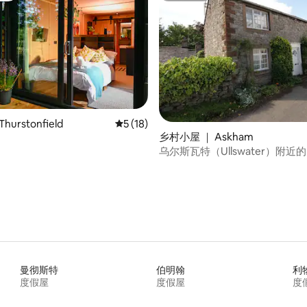
 5 分），共 56 条评价
urstonfield
平均评分 5 分（满分 5 分），共 18 条评价
5 (18)
乡村小屋 ｜ Askham
乌尔斯瓦特（Ullswater）附近
房
曼彻斯特
伯明翰
利
度假屋
度假屋
度