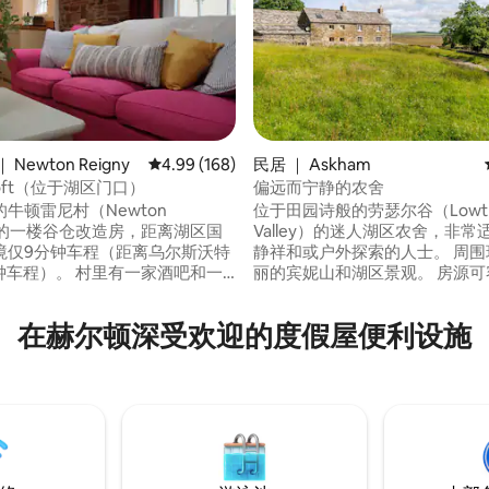
5 分），共 127 条评价
Newton Reigny
平均评分 4.99 分（满分 5 分），共 168 条评价
4.99 (168)
民居 ｜ Askham
yloft（位于湖区门口）
偏远而宁静的农舍
牛顿雷尼村（Newton
位于田园诗般的劳瑟尔谷（Lowth
y）的一楼谷仓改造房，距离湖区国
Valley）的迷人湖区农舍，非
境仅9分钟车程（距离乌尔斯沃特
静祥和或户外探索的人士。 周围环绕着壮
。 村里有一家酒吧和一
丽的宾妮山和湖区景观。 房源可容纳五
里斯（
人，配备两间双人卧室和一间单
h ）集镇彭里斯（ Penrith ）仅5分钟
从门口探索班普顿公地（Bampt
在赫尔顿深受欢迎的度假屋便利设施
里有各种超市、咖啡馆、餐厅和
Common），留意经常经过的
Loadpot Hill、High Street和Ask
为希望步行前往更远地区的人提
方便。
的徒步旅行。