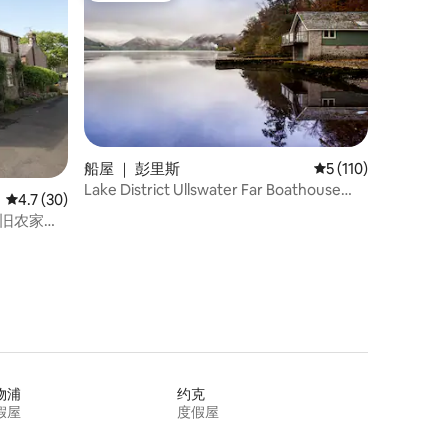
船屋 ｜ 彭里斯
平均评分 5 分（满分 
5 (110)
Lake District Ullswater Far Boathouse
平均评分 4.7 分（满分 5 分），共 30 条评价
4.7 (30)
Romantic
的旧农家仓
物浦
约克
假屋
度假屋