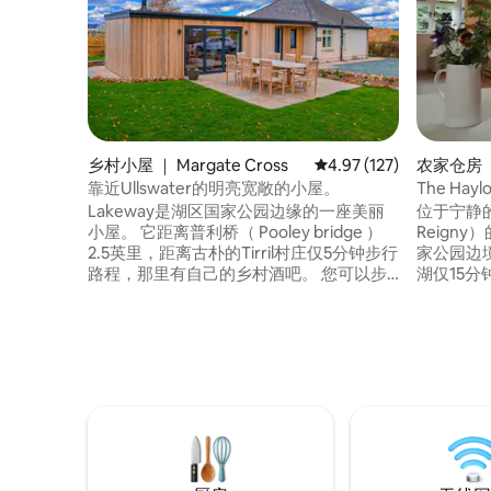
乡村小屋 ｜ Margate Cross
平均评分 4.97 分（满分 
4.97 (127)
农家仓房 ｜ 
靠近Ullswater的明亮宽敞的小屋。
The Ha
Lakeway是湖区国家公园边缘的一座美丽
位于宁静的
小屋。 它距离普利桥（ Pooley bridge ）
Reign
2.5英里，距离古朴的Tirril村庄仅5分钟步行
家公园边
路程，那里有自己的乡村酒吧。 您可以步
湖仅15分钟车程）
行前往Eamont Way to Pooley Bridge，也
家小商店。 距离历史悠久的彭
可以从Tirril乘坐巴士。 Lakeway有4间双人
Penrit
卧室，主卧室是套房，有一个宽敞的起居/
车程，那
用餐区，有足够的空间与朋友或家人一起
便利 前往凯西克（ Keswick ）的A66公路
放松。 封闭的花园提供了充足的空间
很方便。 从M6高速公路（ 41号交叉路口）
前往非常