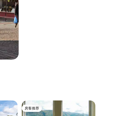
乡村小屋 ｜
房客推荐
房客
房客推荐
热门「
美丽的湖