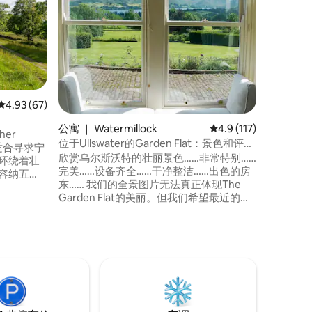
Gibson
室度假小
于湖区国家公园
Park）边缘。 无论您是从
发，都可以
离M6的J
后者有主线火车站
地方，您
平均评分 4.93 分（满分 5 分），共 67 条评价
4.93 (67)
公寓 ｜ Watermillock
平均评分 4.9 分（满分 
4.9 (117)
er
位于Ullswater的Garden Flat：景色和评价
常适合寻求宁
都很棒
欣赏乌尔斯沃特的壮丽景色……非常特别……
完美……设备齐全……干净整洁……出色的房
东…… 我们的全景图片无法真正体现The
人卧室。
Garden Flat的美丽。但我们希望最近的评
on
价中的这些词能够体现。 这套公寓位于19
雄伟野马。
世纪的高架狩猎小屋内。Ullswater Way步
ham Fell
行路线在车道尽头。山下是Brackenrigg
供了绝佳
Inn，拥有自己的微型啤酒厂，以及配备湖
泊游泳和水疗设施的Another Place。