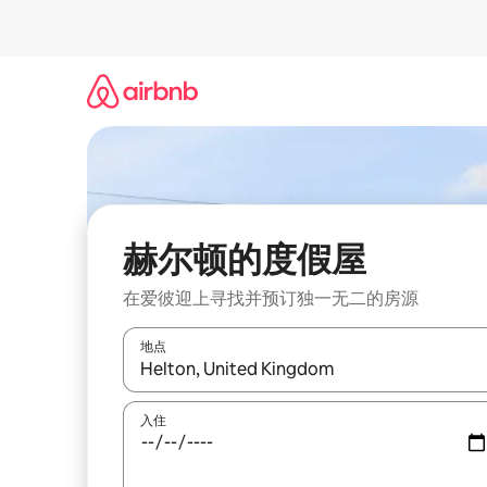
跳
至
内
容
赫尔顿的度假屋
在爱彼迎上寻找并预订独一无二的房源
地点
如有搜索结果，请使用上下方向键查看，或通过点
入住