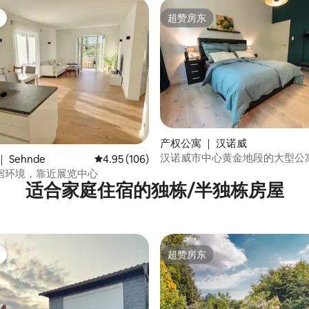
超赞房东
超赞房东
5 分），共 103 条评价
产权公寓 ｜ 汉诺威
汉诺威市中心黄金地段的大型公
 Sehnde
平均评分 4.95 分（满分 5 分），共 106 条评价
4.95 (106)
宿环境，靠近展览中心
适合家庭住宿的独栋/半独栋房屋
超赞房东
超赞房东