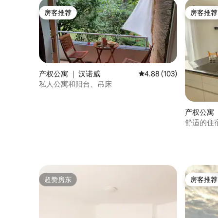
房客推荐
房客推荐
房客推荐
房客推荐
产权公寓 ｜ 汉诺威
平均评分 4.88 分（满分 
4.88 (103)
私人公寓和阳台、吊床
产权公寓 ｜
舒适的住
超赞房东
房客推荐
超赞房东
房客推荐