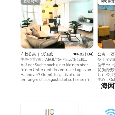
超赞房东
房客推荐
超赞房东
房客推荐
产权公寓 ｜ 汉诺威
平均评分 4.82 分（满分 
4.82 (134)
公寓 ｜ 
中央位置/靠近AEGI/TG-Platz/阳台和
位于汉诺
Netflix
室公寓
Auf der Suche nach einer kleinen aber
位于市中
feinen Unterkunft in zentraler Lage von
优质的便
Hannover? Gemütlich, stilvoll und
片） 公
umfangreich ausgestattet soll sie sein?
中心：Ost-
海因
Kurze Wege zur Messe (12-15 Minuten),
Nord 
dem Maschsee, Rathaus und der
院、健身房
direkten Innenstadt wären traumhaft?
坐Regi
Cafés, Restaurants, Bäcker,
堡和不来梅
Einkaufsmöglichkeiten und schnelle
达机场。
Nahverkehrsanbindungen wären
惠，住宿
ebenfalls wünschenswert? Dann dürfte
惠。 灵活