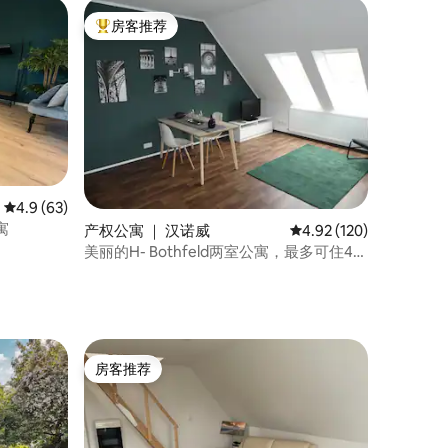
房客推荐
热门「房客推荐」
平均评分 4.9 分（满分 5 分），共 63 条评价
4.9 (63)
寓
产权公寓 ｜ 汉诺威
平均评分 4.92 分（满分 
4.92 (120)
美丽的H- Bothfeld两室公寓，最多可住4
人。
房客推荐
房客推荐