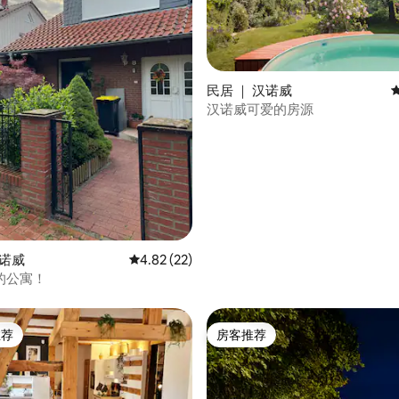
民居 ｜ 汉诺威
汉诺威可爱的房源
 5 分），共 20 条评价
汉诺威
平均评分 4.82 分（满分 5 分），共 22 条评价
4.82 (22)
的公寓！
推荐
房客推荐
客推荐」
房客推荐