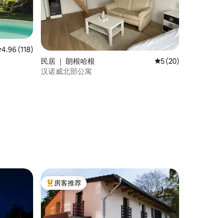
平均评分 4.96 分（满分 5 分），共 118 条评价
4.96 (118)
民居 ｜ 朗根哈根
平均评分 5 分（满分
5 (20)
汉诺威北部公寓
房客推荐
热门「房客推荐」