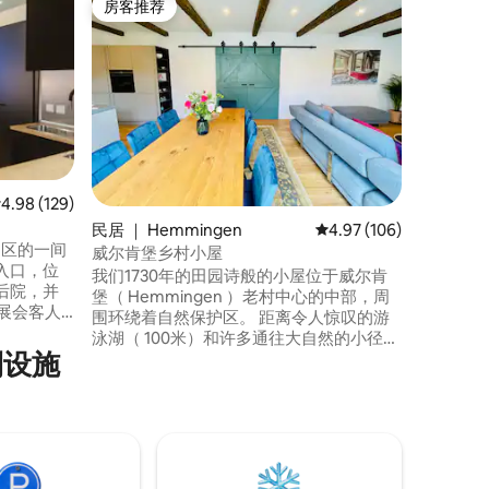
房客推荐
房客
房客推荐
热门「
您在汉诺
步行几分
往市区的门户。 几乎就
Liste
餐馆和商店
以到达欧洲最
寓安静、
上也可以
度尤为重
均评分 4.98 分（满分 5 分），共 129 条评价
4.98 (129)
床垫，并
民居 ｜ Hemmingen
平均评分 4.97 分（满分 
4.97 (106)
时尚区的一间
威尔肯堡乡村小屋
入口，位
我们1730年的田园诗般的小屋位于威尔肯
后院，并
堡（ Hemmingen ）老村中心的中部，周
的展会客人
围环绕着自然保护区。 距离令人惊叹的游
，它提供
泳湖（ 100米）和许多通往大自然的小径仅
虑的存储
利设施
一步之遥。 开车5-10分钟即可抵达汉诺威
大学、赫
市中心、Maschsee和汉诺威贸易博览会。
rten），步
汉诺威主站： 8.5公里，机场： 30公里贸易
需换乘即可
博览会： 5.5公里 附近有一家小乡村面包店
和一个私人马场。