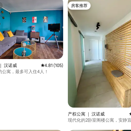
房客推荐
房客推荐
5 分），共 319 条评价
｜ 汉诺威
平均评分 4.81 分（满分 5 分），共 105 条评价
4.81 (105)
的公寓，最多可入住4人！
产权公寓 ｜ 汉诺威
现代化的2卧室阁楼公寓，安静