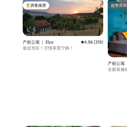
房客推荐
超赞房东
热门「房客推荐」
超赞房东
产权公寓 ｜ Elze
平均评分 4.96 分（满分 
4.96 (319)
靠近市区！尽情享受宁静！
产权公寓 
全新装修