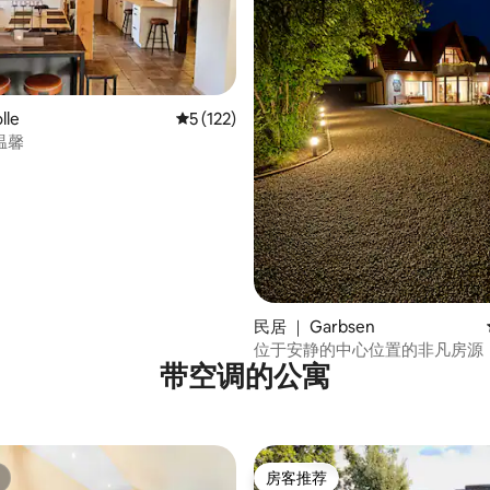
lle
平均评分 5 分（满分 5 分），共 122 条评价
5 (122)
温馨
 5 分），共 4 条评价
民居 ｜ Garbsen
位于安静的中心位置的非凡房源
带空调的公寓
房客推荐
房客推荐