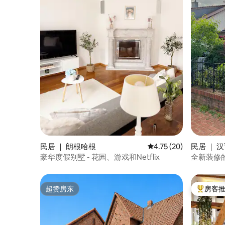
民居 ｜ 朗根哈根
平均评分 4.75 分（满分
4.75 (20)
民居 ｜ 
豪华度假别墅 - 花园、游戏和Netflix
全新装修
超赞房东
房客
超赞房东
热门「房