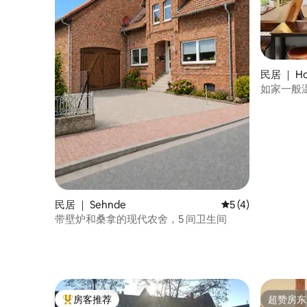
民居 ｜ Ho
如家一般
民居 ｜ Sehnde
平均评分 5 分（满分
5 (4)
带壁炉和桑拿的现代农舍，5 间卫生间
房客推荐
超赞房东
热门「房客推荐」
超赞房东