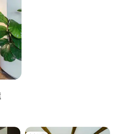
屋
产权公寓 