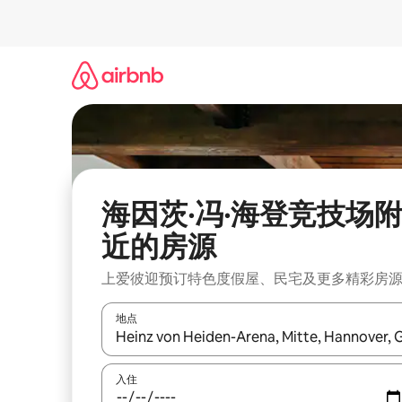
跳
至
内
容
海因茨·冯·海登竞技场
近的房源
上爱彼迎预订特色度假屋、民宅及更多精彩房
地点
如有搜索结果，请使用上下方向键查看，或通过点
入住