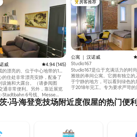
房客推荐
热门「房客推荐」
公寓 ｜ 汉诺威
平
Studio167
5 分），共 134 条评价
汉诺威
平均评分 4.94 分（满分 5 分），共 145 条评价
4.94 (145)
Studio167是位于充满活力的
威的漂亮的、位于中心地带的1居
雅致的单间公寓。它拥有独立的
心的住处非常漂亮安静，配备了
于宁静的地方，可以看到绿色的
利设施和大露台。（请参阅图
于2018年完工。专为要求严苛
共交通非常便利。另外，靠近展览
和多达两位城市旅行者量身定制
Stadtbahn 6号线、Messe
了一个设备齐全的厨房、深思熟
茨·冯·海登竞技场附近度假屋的热门便
8号线和 18号线。 步行即可抵达电影
空间、双人床和淋浴间。它靠近
、餐厅、公园、Hbhf。 可以乘
伦豪森花园（Herrenhäusergä
obahn快速方便地从汉堡、沃尔夫斯
行3分钟即可抵达U6地铁站，无
前来。 乘坐S-Bahn 5可快速抵
抵达展览中心。
 住宿时间超过7天可享受九折优
时间超过28天可享受七五折优
入住/退房