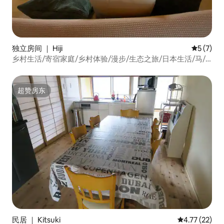
独立房间 ｜ Hiji
平均评分 
5 (7)
乡村生活/寄宿家庭/乡村体验/漫步/生态之旅/日本生活/马/
三毛猫/4餐+体验/2晚3天
超赞房东
超赞房东
民居 ｜ Kitsuki
平均评分 4.7
4.77 (22)