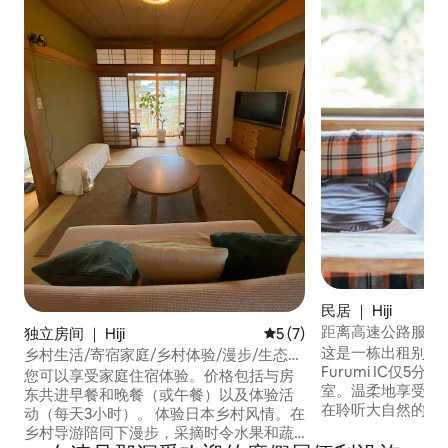
民居 ｜ Hiji
距离高速公路服务
独立房间 ｜ Hiji
平均评分 5 分（满分 5 分）
5 (7)
“涌泉别墅- YUYUS
这是一栋出租别墅
乡村生活/寄宿家庭/乡村体验/漫步/生态之
Furumi IC仅5分钟车程。 
旅/日本生活/马/三毛猫/4餐+体验/2晚3天
您可以享受家庭住宿体验。价格包括与房
室。温柔地享受热
东共进早餐和晚餐（或午餐）以及体验活
在聆听大自然的同
动（每天3小时）。 体验日本乡村风情。在
季比低世界凉3摄
乡村导游陪同下漫步，采摘时令水果和蔬
的夏天，这里也很