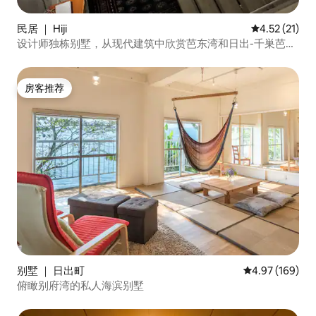
民居 ｜ Hiji
平均评分 4.5
4.52 (21)
设计师独栋别墅，从现代建筑中欣赏芭东湾和日出-千巣芭东
湾
房客推荐
房客推荐
别墅 ｜ 日出町
平均评分 4.97
4.97 (169)
俯瞰别府湾的私人海滨别墅