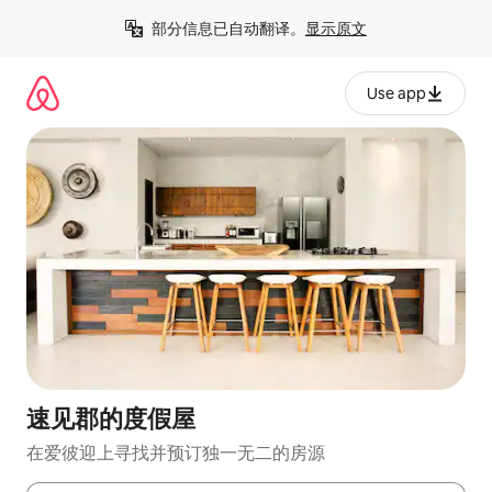
跳
部分信息已自动翻译。
显示原文
至
内
容
Use app
速见郡的度假屋
在爱彼迎上寻找并预订独一无二的房源