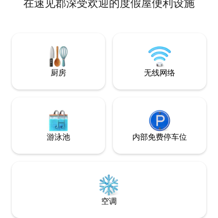
在速见郡深受欢迎的度假屋便利设施
菜，与房东一起制作当地美食。如果天气
在舒缓大自然的声
不错，风景优美的花园里还有烧烤。 您还
时候，您可以从别
可以与两只可爱的小马一起散步。早上起
府湾（ Beppu B
床一点早，步行10分钟即可抵达附近的港
里也是徒步旅行和温
口。您可以沿着秘密小径走到堤坝的尽
别墅位于大分县的
头，欣赏日出。在海神神社向海神问好，
温泉长期住宿。 *
在山神神社祈祷山神的健康与福祉。 漫步
受儿童的设施，如
城堡小镇和日野（Hino）的步道。穿着和
厨房
无线网络
Harmony Land
服在城�������步，体验茶道和鲜花。
Tanaka」。推荐
您还可以在寺庙体验坐禅。当然，还有前
别墅区还设有烧烤空
往别府温泉的指南，开车20-30分钟即可抵
携带食材） ※冬季
达！ 距离渔港仅10分钟车程，因此您可以
炉，费用为4000日元。 附近
在早上参观拍卖。您还可以购买新鲜捕捞
Beppu Bay S
的海鲜，享受最美味的烧烤！ 有一只可爱
[Muratan]制作
的三毛猫，Mi-chan。请不要对猫过敏。
游泳池
内部免费停车位
价格包括 2 晚住宿、3 天行程、4 餐和 2 项
体验。 住宿3晚或更长时间，您可以加购仅
限房间的服务，价格为8000日元，早餐价
格为1500日元，晚餐价格为2500日元，体
验活动价格为4000日元。
空调