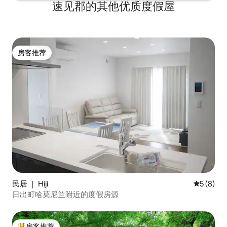
速见郡的其他优质度假屋
房客推荐
房客推荐
民居 ｜ Hiji
平均评分 
5 (8)
日出町哈莫尼兰附近的度假房源
房客推荐