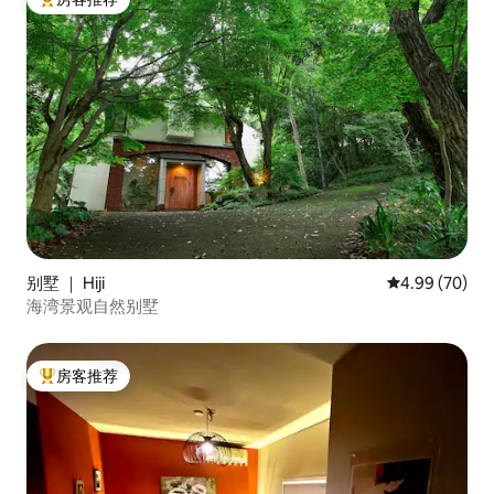
热门「房客推荐」
别墅 ｜ Hiji
平均评分 4.99
4.99 (70)
海湾景观自然别墅
房客推荐
热门「房客推荐」