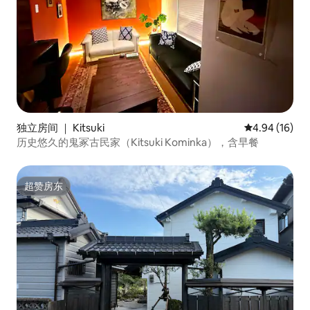
独立房间 ｜ Kitsuki
平均评分 4.9
4.94 (16)
历史悠久的鬼冢古民家（Kitsuki Kominka），含早餐
超赞房东
超赞房东