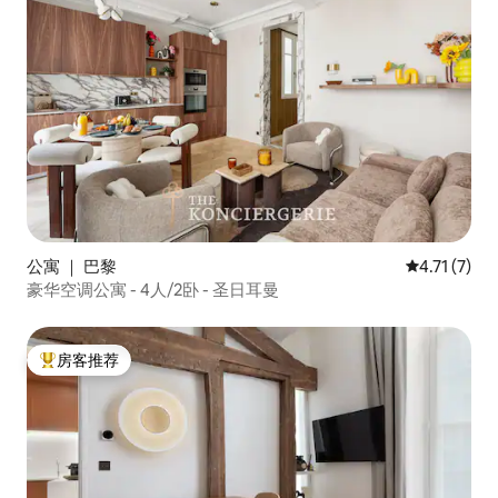
公寓 ｜ 巴黎
平均评分 4.
4.71 (7)
豪华空调公寓 - 4人/2卧 - 圣日耳曼
房客推荐
热门「房客推荐」