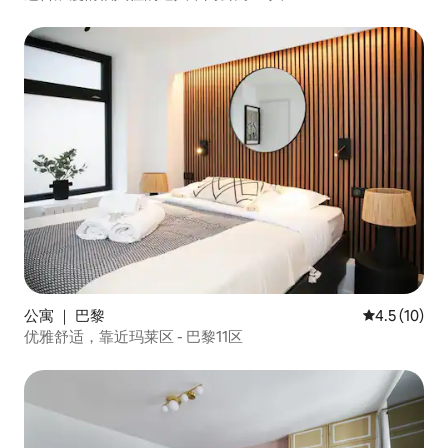
公寓 ｜ 巴黎
平均评分 4.
4.5 (10)
优雅舒适，靠近玛莱区 - 巴黎11区