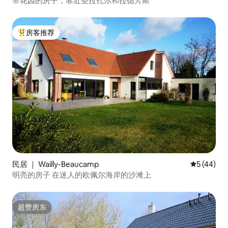
带花园的房子，靠近圣拉扎尔和拉德芳斯
房客推荐
热门「房客推荐」
民居 ｜ Wailly-Beaucamp
平均评分 5
5 (44)
明亮的房子 在迷人的欧佩尔海岸的沙滩上
超赞房东
超赞房东