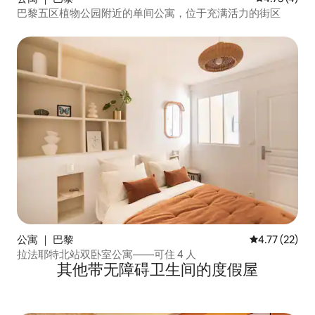
巴黎五区植物公园附近的单间公寓，位于充满活力的街区
公寓 ｜ 巴黎
平均评分 4.7
4.77 (22)
拉法耶特北站双卧室公寓——可住 4 人
其他带无障碍卫生间的度假屋