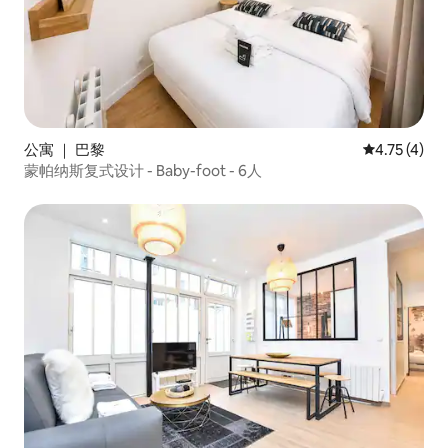
公寓 ｜ 巴黎
平均评分 4.
4.75 (4)
蒙帕纳斯复式设计 - Baby-foot - 6人