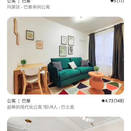
公寓 ｜ 巴黎
平均评分 5
5 (17)
玛莱区 - 巴黎单间公寓
公寓 ｜ 巴黎
平均评分 4.73
4.73 (148)
超棒的现代化公寓 1卧/4人 - 巴士底