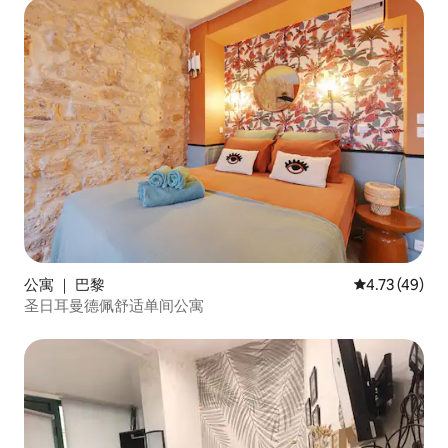
公寓 ｜ 巴黎
平均评分 4.7
4.73 (49)
圣日耳曼德佩舒适单间公寓