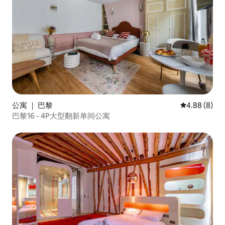
公寓 ｜ 巴黎
平均评分 4.8
4.88 (8)
巴黎16 - 4P大型翻新单间公寓