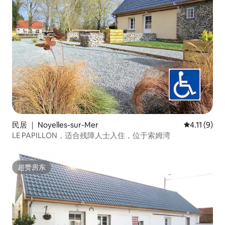
民居 ｜ Noyelles-sur-Mer
平均评分 4.
4.11 (9)
LE PAPILLON，适合残障人士入住，位于索姆湾
超赞房东
超赞房东