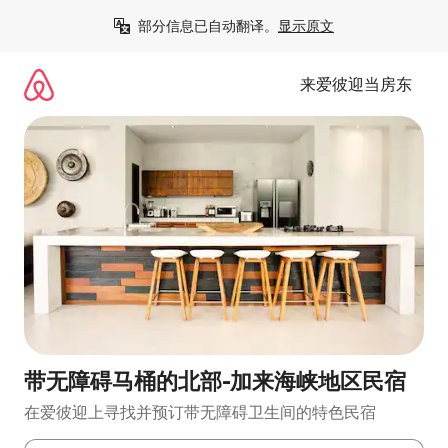
跳
部分信息已自动翻译。
显示原文
至
内
容
来爱彼迎当房东
带无障碍马桶的北部-加来海峡地区民宿
在爱彼迎上寻找并预订带无障碍卫生间的特色民宿