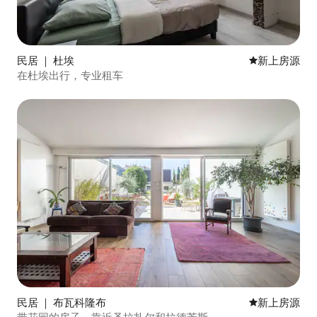
民居 ｜ 杜埃
新房源
新上房源
在杜埃出行，专业租车
民居 ｜ 布瓦科隆布
新房源
新上房源