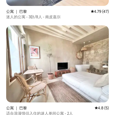
公寓 ｜ 巴黎
平均评分 4.7
4.79 (47)
迷人的公寓 - 3卧/8人 - 南皮嘉尔
公寓 ｜ 巴黎
平均评分 4.
4.8 (5)
适合浪漫情侣入住的迷人单间公寓 - 2人