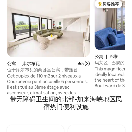
房客推荐
热门「房客推荐」
公寓 ｜ 巴黎
玛莱区 - 巴黎的 2
公寓 ｜ 库尔布瓦
平均评分 5 分（满分 5 分）
5 (3)
This magnificent f
位于库尔布瓦的两卧室公寓，带露台
ideally located in t
Cet duplex de 110 m2 sur 2 niveaux a
the heart of the 
Courbevoie peut accueillir 6 personnes.
Boulevard de Séb
Il est situé au 3ème étage avec
are on a business tr
ascenseur, climatisation, avec des
beautiful capital, 
带无障碍卫生间的北部-加来海峡地区民
restaurants et des bars à proximité et le
opportunity to live
tramway Courbevoie a 400m. Il dispose
宿热门便利设施
your stay, while en
d'une cuisine équipée, de deux
a luxury residence
chambres avec lits doubles, d'un
canapé-lit et d'une salle de bains avec
baignoire et douche. Les draps et
serviettes sont fournis. l'appartement