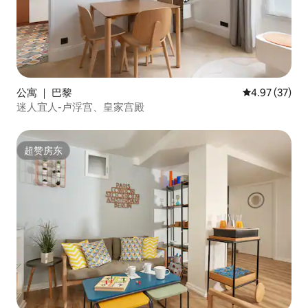
公寓 ｜ 巴黎
平均评分 4.9
4.97 (37)
迷人宜人-卢浮宫、皇家宫殿
超赞房东
超赞房东