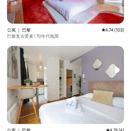
公寓 ｜ 巴黎
平均评分 4.74
4.74 (103)
巴黎复古爱巢 | 70年代氛围
公寓 ｜ 巴黎
平均评分 4.
4.75 (4)