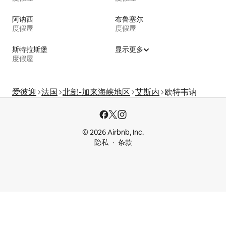
阿讷西
布鲁塞尔
度假屋
度假屋
斯特拉斯堡
显示更多
度假屋
爱彼迎
法国
北部-加来海峡地区
艾斯内
欧特韦讷
© 2026 Airbnb, Inc.
隐私
条款