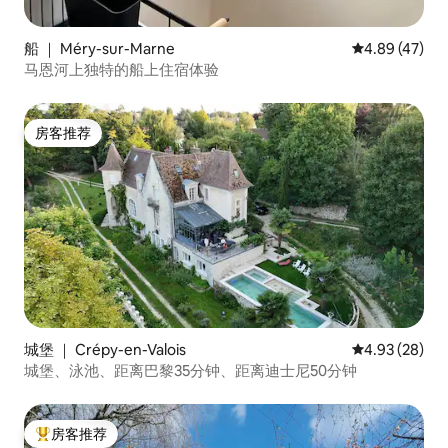
船 ｜ Méry-sur-Marne
平均评分 4.8
4.89 (47)
马恩河上独特的船上住宿体验
房客推荐
房客推荐
城堡 ｜ Crépy-en-Valois
平均评分 4.93
4.93 (28)
城堡、泳池、距离巴黎35分钟、距离迪士尼50分钟
房客推荐
热门「房客推荐」