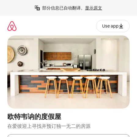
跳
部分信息已自动翻译。
显示原文
至
内
容
Use app
欧特韦讷的度假屋
在爱彼迎上寻找并预订独一无二的房源