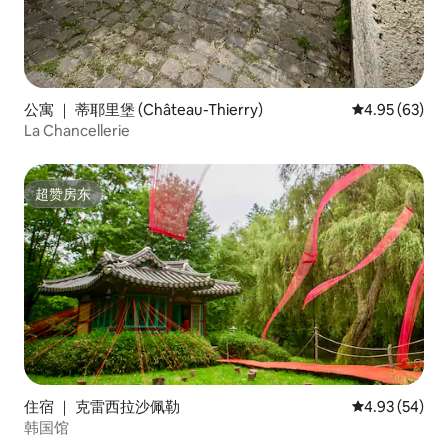
公寓 ｜ 蒂耶里堡 (Château-Thierry)
平均评分 4.95
4.95 (63)
La Chancellerie
超赞房东
超赞房东
住宿 ｜ 克雷西拉沙佩勒
平均评分 4.93
4.93 (54)
韩国馆