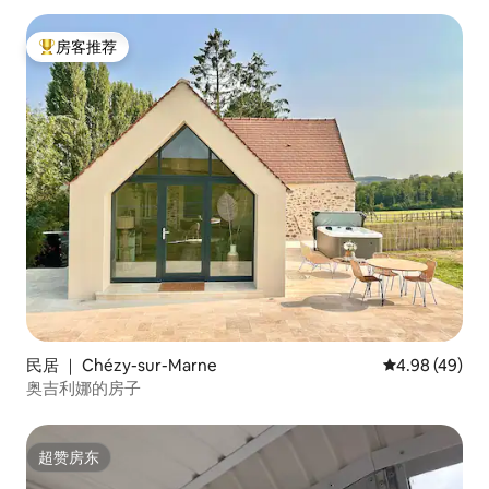
房客推荐
热门「房客推荐」
民居 ｜ Chézy-sur-Marne
平均评分 4.98
4.98 (49)
奥吉利娜的房子
超赞房东
超赞房东