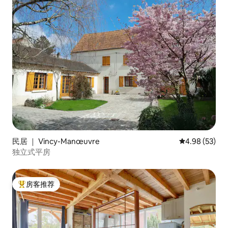
民居 ｜ Vincy-Manœuvre
平均评分 4.98
4.98 (53)
独立式平房
房客推荐
热门「房客推荐」