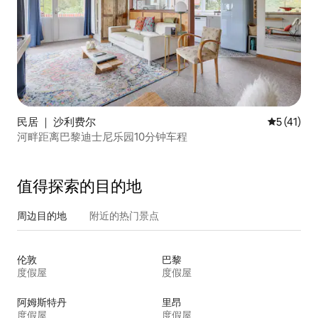
民居 ｜ 沙利费尔
平均评分 5
5 (41)
河畔距离巴黎迪士尼乐园10分钟车程
值得探索的目的地
周边目的地
附近的热门景点
伦敦
巴黎
度假屋
度假屋
阿姆斯特丹
里昂
度假屋
度假屋