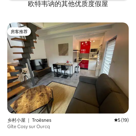
欧特韦讷的其他优质度假屋
房客推荐
房客推荐
乡村小屋 ｜ Troësnes
平均评分 5
5 (19)
Gîte Cosy sur Ourcq