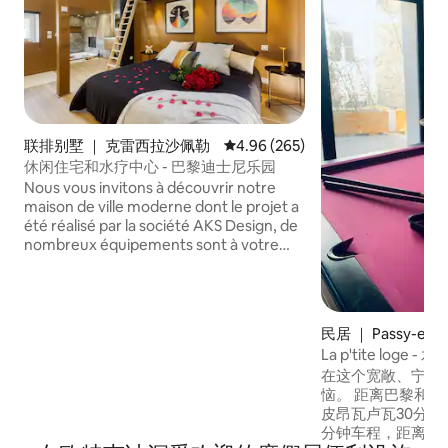
联排别墅 ｜ 克雷西拉沙佩勒
平均评分 4.96 分（满分 5 分），共
4.96 (265)
休闲住宅和水疗中心 - 巴黎迪士尼乐园
Nous vous invitons à découvrir notre
maison de ville moderne dont le projet a
été réalisé par la société AKS Design, de
nombreux équipements sont à votre
disposition pour vous offrir un moment
de détente et de bien-être à seulement
une dizaine de minutes en voiture de
Disney et la vallée Village. Nous pouvons
民居 ｜ Passy-en-V
organiser: arrivée romantique où
La p'tite loge 
répondre à toute demande particulière.
在这个宽敞、宁静
N’hésitez pas à nous consulter.
恼。 距离巴黎和兰
皮昂瓦卢瓦30分钟
分钟车程，距离维