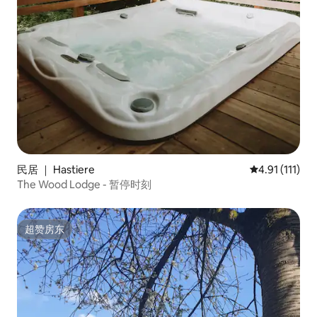
民居 ｜ Hastiere
平均评分 4.91
4.91 (111)
The Wood Lodge - 暂停时刻
超赞房东
超赞房东