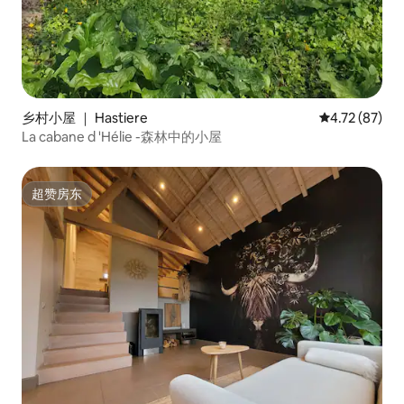
乡村小屋 ｜ Hastiere
平均评分 4.7
4.72 (87)
La cabane d 'Hélie -森林中的小屋
超赞房东
超赞房东