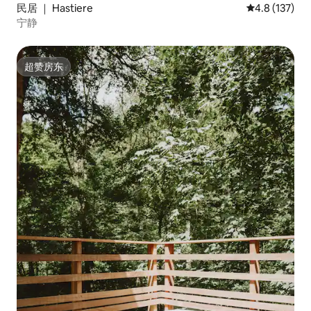
民居 ｜ Hastiere
平均评分 4.8
4.8 (137)
宁静
超赞房东
超赞房东