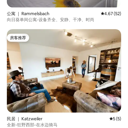
公寓 ｜ Rammelsbach
平均评分 4.6
4.67 (52)
向日葵单间公寓-设备齐全、安静、干净、时尚
房客推荐
房客推荐
民居 ｜ Katzweiler
平均评分 
5 (5)
全新-狂野西部-在水边骑马