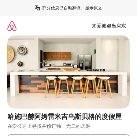
跳
部分信息已自动翻译。
显示原文
至
内
容
来爱彼迎当房东
哈施巴赫阿姆雷米吉乌斯贝格的度假屋
在爱彼迎上寻找并预订独一无二的房源