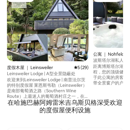
热门「房客推荐」
热门「房客推荐」
公寓 ｜ Nohfelden
波斯塔尔湖私人豪
和按摩浴缸
距离博斯塔尔湖（Lak
度假木屋 ｜ Leinsweiler
平均评分 5 分（满分 5 分），
5 (29)
程，您的顶级健康假期
Leinsweiler Lodge | A型全景隐蔽处
于此公寓的房客： ✅ 热水浴缸-预热和盖子
欢迎来到Leinsweiler Lodge | 南普法尔茨
带全景窗户的户✅外
的特别度假屋 莱恩斯韦勒（Leinsweiler）
房，配备桑拿烤箱和
是南部葡萄酒之路（Southern Wine
设计的浴缸 ✅ 阳台
Route）上最迷人的葡萄酒村庄之一，在
✅ 设施齐全的厨房 
在哈施巴赫阿姆雷米吉乌斯贝格深受欢迎
森林的阳光明媚的边缘，一座独特的度假
的大露台 ✅ 带L
屋正在等待您的到来，这里充满了个性、
的度假屋便利设施
宽敞、现代化，非
舒适和全景。 这栋房子采用A型房屋风格
放松的人。
建造，从零开始精心翻新，对美学、品质
和氛围有敏锐的眼光，与其建筑和周围的
自然环境和谐相处。