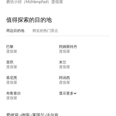
磨坊小径（Mühlenpfad）度假屋
值得探索的目的地
周边目的地
附近的热门景点
巴黎
阿姆斯特丹
度假屋
度假屋
里昂
米兰
度假屋
度假屋
慕尼黑
阿讷西
度假屋
度假屋
布鲁塞尔
显示更多
度假屋
爱彼迎
德国
莱因兰-法尔兹