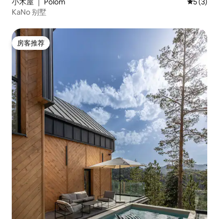
小木屋 ｜ Polom
平均评分 
5 (3)
KaNo 别墅
房客推荐
房客推荐