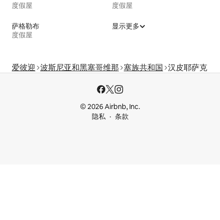
度假屋
度假屋
萨格勒布
显示更多
度假屋
爱彼迎
波斯尼亚和黑塞哥维那
塞族共和国
汉皮耶萨克
© 2026 Airbnb, Inc.
隐私
条款