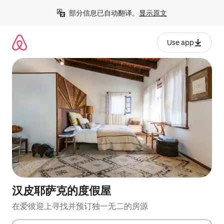
跳
部分信息已自动翻译。
显示原文
至
内
容
Use app
汉皮耶萨克的度假屋
在爱彼迎上寻找并预订独一无二的房源