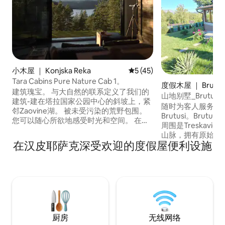
小木屋 ｜ Konjska Reka
平均评分 5 分（满分 5 分），
5 (45)
Tara Cabins Pure Nature Cab 1。
度假木屋 ｜ Brutus
建筑瑰宝。 与大自然的联系定义了我们的
山地别墅_Brutusi
建筑-建在塔拉国家公园中心的斜坡上，紧
随时为客人服务！ 山间小屋位于Trnovo的
邻Zaovine湖。 被未受污染的荒野包围。
Brutusi。Brut
您可以随心所欲地感受时光和空间。 在
周围是Treskavica、B
Tara Cabins Pure Nature ，体验无缝僻静
山脉，拥有原始的
的住宿体验，专注于与亲朋好友共度宝贵
在汉皮耶萨克深受欢迎的度假屋便利设施
空气。度假屋位于
时光，或者您可以回到一个安静的地方，
入口和可停放4辆
在那里您的工作可以探索新的路线和可能
干道500米 该建
性--在这里可以盛开。
施和带壁炉的大喷
人。
厨房
无线网络