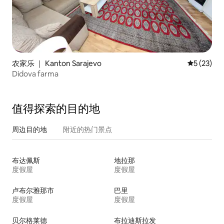
农家乐 ｜ Kanton Sarajevo
平均评分 5
5 (23)
Didova farma
值得探索的目的地
周边目的地
附近的热门景点
布达佩斯
地拉那
度假屋
度假屋
卢布尔雅那市
巴里
度假屋
度假屋
贝尔格莱德
布拉迪斯拉发