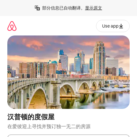
跳
部分信息已自动翻译。
显示原文
至
内
容
Use app
汉普顿的度假屋
在爱彼迎上寻找并预订独一无二的房源