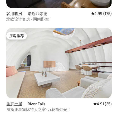
客用套房 ｜ 诺斯菲尔德
平均评分 4.99
4.99 (175)
北欧设计套房 - 两间卧室
房客推荐
房客推荐
生态土屋 ｜ River Falls
平均评分 4.9
4.91 (35)
威斯康星霍比特人之家-万花筒灯光！