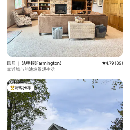
民居 ｜ 法明顿(Farmington)
平均评分 4.79
4.79 (89)
靠近城市的池塘景观生活
房客推荐
热门「房客推荐」