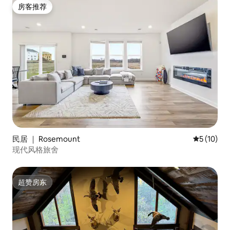
房客推荐
房客推荐
民居 ｜ Rosemount
平均评分 5
5 (10)
现代风格旅舍
超赞房东
超赞房东