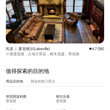
民居 ｜ 莱克维尔(Lakeville)
平均评分 4.7
4.7 (56)
小屋度假屋，占地 5 英亩，树木茂盛，带池塘
值得探索的目的地
周边目的地
附近的热门景点
明尼阿波利斯
密尔沃基
度假屋
度假屋