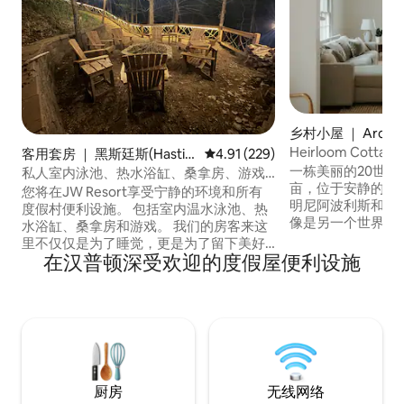
乡村小屋 ｜ Arden H
Heirloom Cott
客用套房 ｜ 黑斯廷斯(Hastin
平均评分 4.91 分（满分 5 分），共
4.91 (229)
缸和桑拿房
gs)
一栋美丽的20世纪2
私人室内泳池、热水浴缸、桑拿房、游戏
亩，位于安静的Arde
室
您将在JW Resort享受宁静的环境和所有
明尼阿波利斯和圣保
度假村便利设施。 包括室内温水泳池、热
像是另一个世界。 由
水浴缸、桑拿房和游戏。 我们的房客来这
舒适的壁炉边客厅
里不仅仅是为了睡觉，更是为了留下美好
悬挂式秋千、设施
在汉普顿深受欢迎的度假屋便利设施
的回忆！ 阿夫顿阿尔卑斯滑雪度假村
吧，以及玻璃墙后
（Afton Alps Ski Resort）开放了！ 8分钟
桑拿房全年开放。 床很舒适，细节周到。
路程。 在雪道上滑了一天后，没有什么比
可入住10人。专
泡在热水浴缸或桑拿房里更好的了。 各式
假以及任何需要好
各样的游戏，包括台球、沙狐球和桌游，
来休息一下吧。
绝不会让您感到无聊。 最多可供8人入
住，配备独立厨房、洗衣房和套房浴室
厨房
无线网络