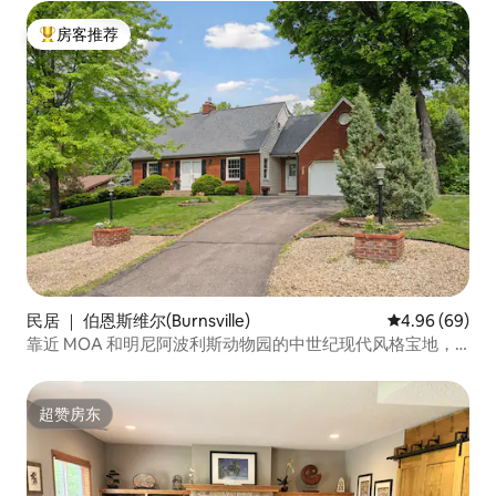
房客推荐
热门「房客推荐」
民居 ｜ 伯恩斯维尔(Burnsville)
平均评分 4.96
4.96 (69)
靠近 MOA 和明尼阿波利斯动物园的中世纪现代风格宝地，
带围栏
超赞房东
超赞房东