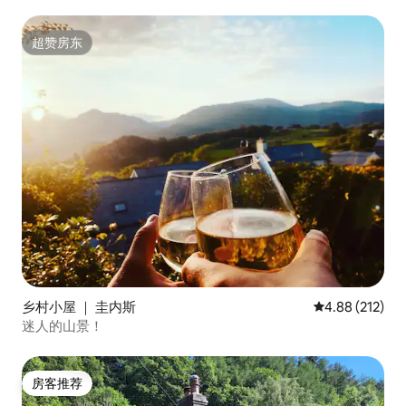
超赞房东
超赞房东
乡村小屋 ｜ 圭内斯
平均评分 4.88
4.88 (212)
迷人的山景！
房客推荐
房客推荐