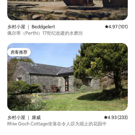
乡村小屋 ｜ Beddgelert
平均评分 4.97
4.97 (101)
佩尔蒂（Perthi）17世纪改建的水磨坊
房客推荐
房客推荐
乡村小屋 ｜ 康威
平均评分 4.93
4.93 (233)
Rhiw Goch Cottage坐落在令人叹为观止的花园中