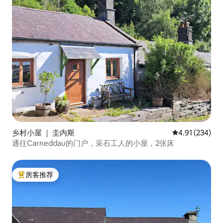
乡村小屋 ｜ 圭内斯
平均评分 4.91
4.91 (234)
通往Carneddau的门户，采石工人的小屋，2张床
房客推荐
热门「房客推荐」