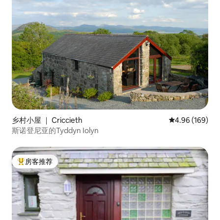
乡村小屋 ｜ Criccieth
平均评分 4.96
4.96 (169)
斯诺登尼亚的Tyddyn Iolyn
房客推荐
热门「房客推荐」