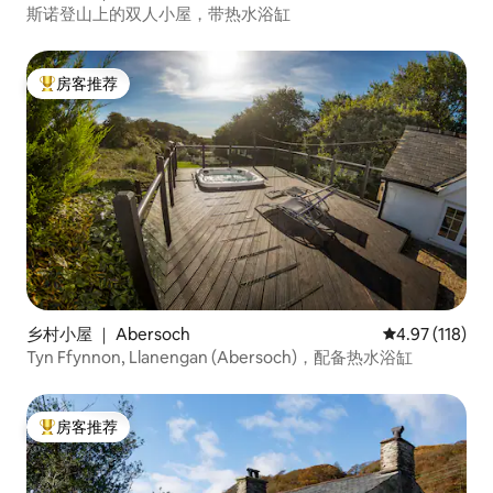
斯诺登山上的双人小屋，带热水浴缸
房客推荐
热门「房客推荐」
乡村小屋 ｜ Abersoch
平均评分 4.97
4.97 (118)
Tyn Ffynnon, Llanengan (Abersoch)，配备热水浴缸
房客推荐
热门「房客推荐」