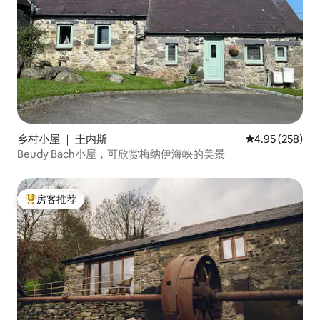
乡村小屋 ｜ 圭内斯
平均评分 4.95
4.95 (258)
Beudy Bach小屋，可欣赏梅纳伊海峡的美景
房客推荐
热门「房客推荐」