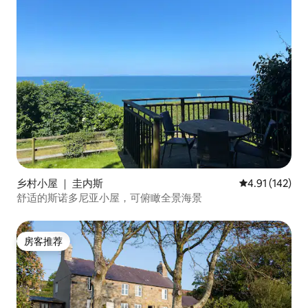
乡村小屋 ｜ 圭内斯
平均评分 4.91
4.91 (142)
舒适的斯诺多尼亚小屋，可俯瞰全景海景
房客推荐
房客推荐