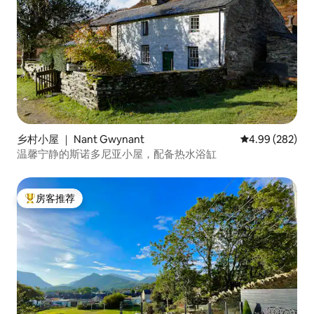
乡村小屋 ｜ Nant Gwynant
平均评分 4.99
4.99 (282)
温馨宁静的斯诺多尼亚小屋，配备热水浴缸
房客推荐
热门「房客推荐」