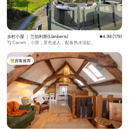
乡村小屋 ｜ 兰伯利斯(Llanberis)
平均评分 4.98
4.98 (179)
Tŷ Cacwn，小屋，景色迷人，配备热水浴缸。
房客推荐
热门「房客推荐」