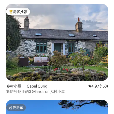
房客推荐
热门「房客推荐」
乡村小屋 ｜ Capel Curig
平均评分 4.97
4.97 (153)
斯诺登尼亚的3 Glanrafon乡村小屋
超赞房东
超赞房东