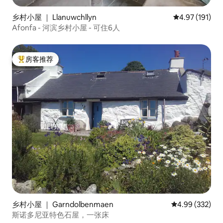
乡村小屋 ｜ Llanuwchllyn
平均评分 4.97
4.97 (191)
Afonfa - 河滨乡村小屋 - 可住6人
房客推荐
热门「房客推荐」
乡村小屋 ｜ Garndolbenmaen
平均评分 4.99
4.99 (332)
斯诺多尼亚特色石屋，一张床