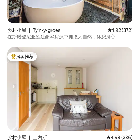
乡村小屋 ｜ Ty'n-y-groes
平均评分 4.92
4.92 (372)
在斯诺登尼亚这处豪华房源中拥抱大自然，休憩身心
房客推荐
热门「房客推荐」
乡村小屋 ｜ 圭内斯
平均评分 4.98
4.98 (286)