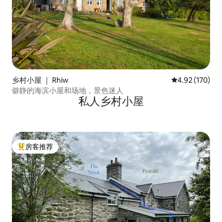
乡村小屋 ｜ Rhiw
平均评分 4.92
4.92 (170)
僻静的海滨小屋和场地，景色迷人
私人乡村小屋
房客推荐
热门「房客推荐」