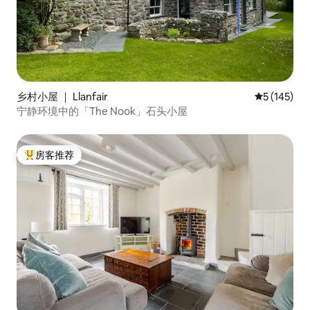
乡村小屋 ｜ Llanfair
平均评分 5 
5 (145)
宁静环境中的「The Nook」石头小屋
房客推荐
热门「房客推荐」