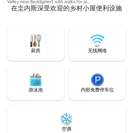
Valley near Beddgelert with walks for all
山景。
在圭内斯深受欢迎的乡村小屋便利设施
abilities directly from the front door We
have gorgeous views to sit & gaze out
onto through the wall of glass from
inside this pretty home The woodburner
is perfect for those evenings of simply
relaxing and enjoying the peace and
tranquility together
厨房
无线网络
游泳池
内部免费停车位
空调