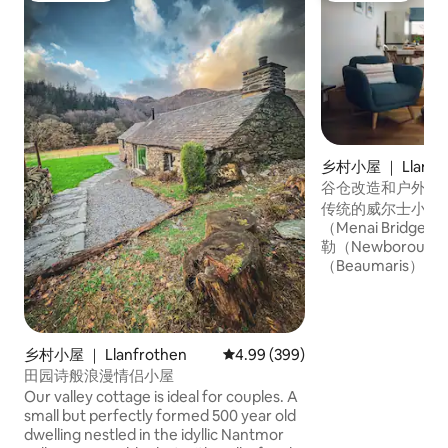
乡村小屋 ｜ Llandda
谷仓改造和户外桑拿
传统的威尔士小屋
（Menai Brid
勒（Newborou
（Beaumaris
的安格尔西海岸小
滩，如罗斯奈格（Rh
（Rhoscolyn）
（Treaddur Ba
乡村小屋 ｜ Llanfrothen
平均评分 4.99 分（满分 5 分），共
4.99 (399)
（Benllech）
田园诗般浪漫情侣小屋
和Zip World等
Our valley cottage is ideal for couples. A
Cowshed-Beud
small but perfectly formed 500 year old
格的谷仓，配备了
dwelling nestled in the idyllic Nantmor
一条安静的农场小