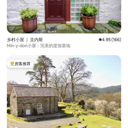
乡村小屋 ｜ 圭内斯
平均评分 4.95
4.95 (166)
Min-y-don小屋：完美的度假基地
房客推荐
热门「房客推荐」