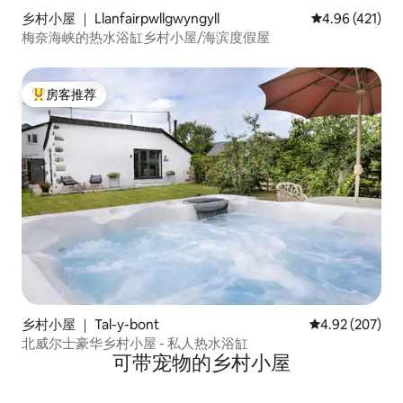
乡村小屋 ｜ Llanfairpwllgwyngyll
平均评分 4.96
4.96 (421)
梅奈海峡的热水浴缸乡村小屋/海滨度假屋
房客推荐
热门「房客推荐」
乡村小屋 ｜ Tal-y-bont
平均评分 4.92
4.92 (207)
北威尔士豪华乡村小屋 - 私人热水浴缸
可带宠物的乡村小屋