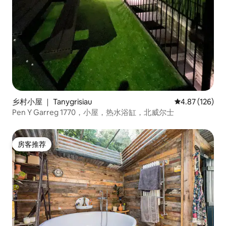
乡村小屋 ｜ Tanygrisiau
平均评分 4.87
4.87 (126)
Pen Y Garreg 1770，小屋，热水浴缸，北威尔士
房客推荐
房客推荐