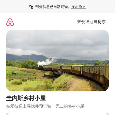
跳
部分信息已自动翻译。
显示原文
至
内
容
来爱彼迎当房东
圭内斯乡村小屋
在爱彼迎上寻找并预订独一无二的乡村小屋