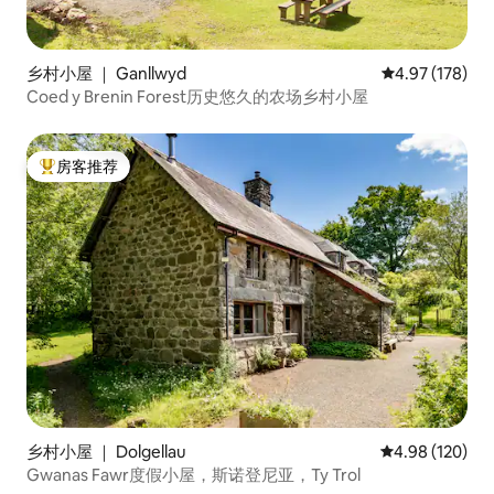
乡村小屋 ｜ Ganllwyd
平均评分 4.97
4.97 (178)
Coed y Brenin Forest历史悠久的农场乡村小屋
房客推荐
热门「房客推荐」
乡村小屋 ｜ Dolgellau
平均评分 4.98
4.98 (120)
Gwanas Fawr度假小屋，斯诺登尼亚，Ty Trol