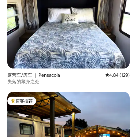
露营车/房车 ｜ Pensacola
平均评分 4.84
4.84 (129)
失落的藏身之处
房客推荐
热门「房客推荐」