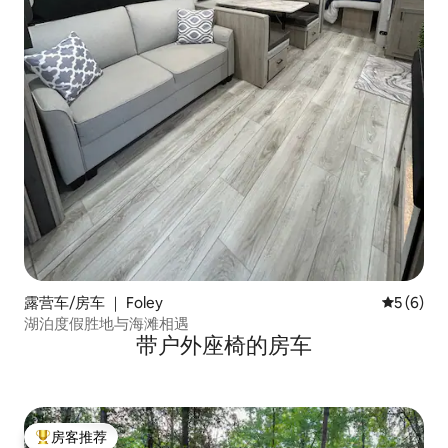
露营车/房车 ｜ Foley
平均评分 
5 (6)
湖泊度假胜地与海滩相遇
带户外座椅的房车
房客推荐
热门「房客推荐」