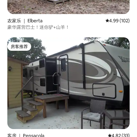
农家乐 ｜ Elberta
平均评分 4.99
4.99 (102)
豪华露营巴士！迷你驴+山羊！
房客推荐
房客推荐
客房 ｜ Pensacola
平均评分 4.8
4.82 (33)