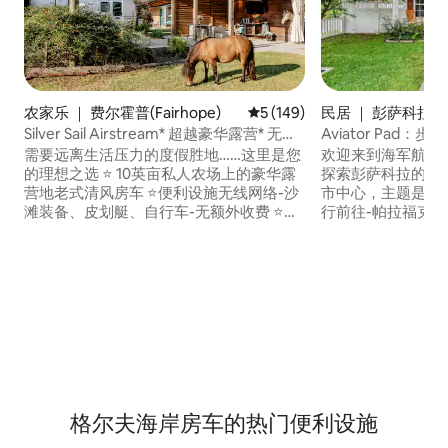
民居 ｜ 彭萨科拉
农家乐 ｜ 费尔霍普(Fairhope)
平均评分 5 分（满分 5 分），共
5 (149)
Aviator Pad
Silver Sail Airstream* 超越豪华露营* 无线
携带狗狗入住
网络 EVch
欢迎来到海军航空的摇篮！ 从Avi
需要远离生活压力的度假胜地……这里是您
探索彭萨科拉的所
的理想之选 ⭐️ 10英亩私人农场上的豪华露
市中心，主题是高空度假。 
营地老式清风房车 ⭐️便利设施无线网络-沙
行前往-帕拉福克斯街（P
滩装备、皮划艇、自行车-无额外收费 ⭐️全
上的热闹酒吧、海湾（
功能厨房-烧烤架-火坑- ⭐️标准双人床、双
以及瓦胡斯体育场（Wa
人沙发床 ⭐️ 15分钟即可抵达费尔霍普，30
海湾中心（Bay Ce
分钟即可抵达海滩，步行即可抵达威克斯
分钟即可抵达白沙彭萨
湾（Weeks Bay）船坞和钓鱼码头 ⭐️电视-
庭入住，也适合携
DVD-Amazon Prime-立体声- ⭐️室外私人
围栏、草坪和游戏
带顶棚的休息区，配备55英寸电视+ DVD
高脚椅。
⭐️阿拉巴马州的清新空气，超级安静，让您
远离混凝土丛林，放松身心
格尔夫海岸房车的热门便利设施