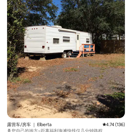
露营车/房车 ｜ Elberta
平均评分 4.74
4.74 (136)
🍍您自己的地方~距离福利海滩快线仅几分钟路程