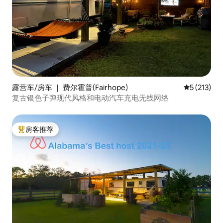
露营车/房车 ｜ 费尔霍普(Fairhope)
平均评分 5 
5 (213)
复古银色子弹现代风格和电动汽车充电无线网络
房客推荐
热门「房客推荐」