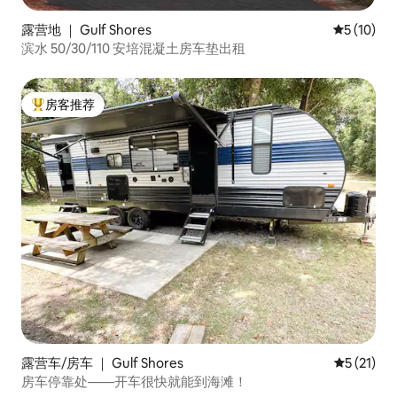
露营地 ｜ Gulf Shores
平均评分 5
5 (10)
滨水 50/30/110 安培混凝土房车垫出租
房客推荐
热门「房客推荐」
露营车/房车 ｜ Gulf Shores
平均评分 5
5 (21)
房车停靠处——开车很快就能到海滩！