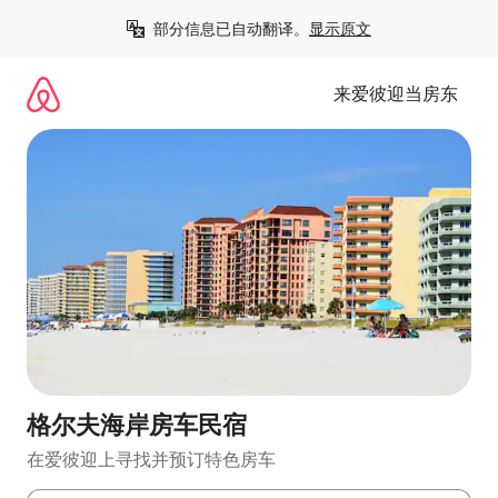
跳
部分信息已自动翻译。
显示原文
至
内
容
来爱彼迎当房东
格尔夫海岸房车民宿
在爱彼迎上寻找并预订特色房车