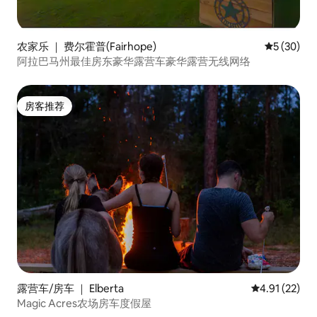
农家乐 ｜ 费尔霍普(Fairhope)
平均评分 5
5 (30)
阿拉巴马州最佳房东豪华露营车豪华露营无线网络
房客推荐
房客推荐
露营车/房车 ｜ Elberta
平均评分 4.9
4.91 (22)
Magic Acres农场房车度假屋