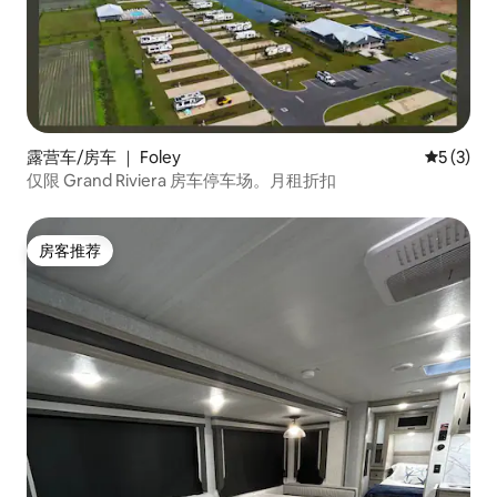
露营车/房车 ｜ Foley
平均评分 
5 (3)
仅限 Grand Riviera 房车停车场。月租折扣
房客推荐
房客推荐