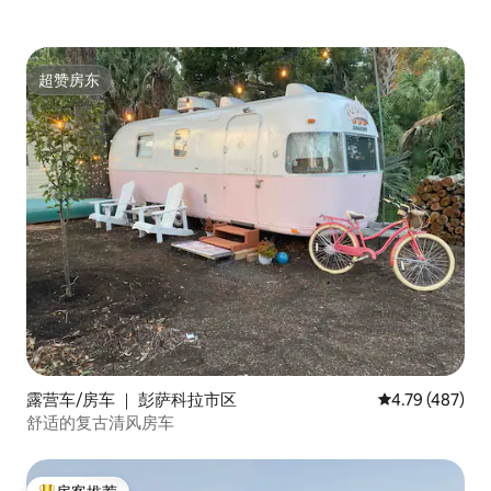
超赞房东
超赞房东
露营车/房车 ｜ 彭萨科拉市区
平均评分 4.79
4.79 (487)
舒适的复古清风房车