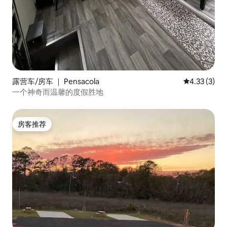
露营车/房车 ｜ Pensacola
平均评分 4.3
4.33 (3)
一个神奇而温馨的度假胜地
房客推荐
房客推荐