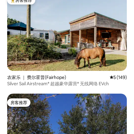
房客推荐
热门「房客推荐」
农家乐 ｜ 费尔霍普(Fairhope)
平均评分 5 
5 (149)
Silver Sail Airstream* 超越豪华露营* 无线网络 EVch
房客推荐
房客推荐