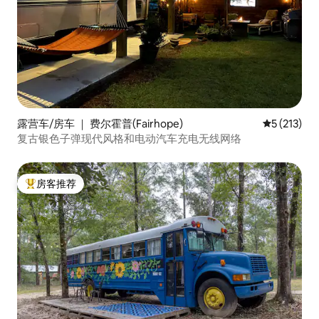
露营车/房车 ｜ 费尔霍普(Fairhope)
平均评分 5 
5 (213)
复古银色子弹现代风格和电动汽车充电无线网络
房客推荐
热门「房客推荐」