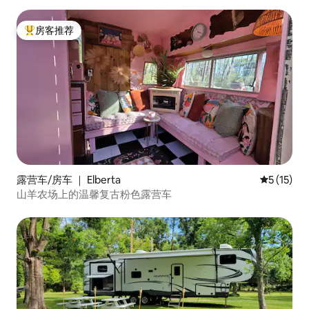
房客推荐
热门「房客推荐」
露营车/房车 ｜ Elberta
平均评分 5
5 (15)
山羊农场上的温馨复古粉色露营车