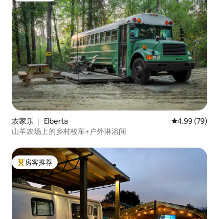
农家乐 ｜ Elberta
平均评分 4.99
4.99 (79)
山羊农场上的乡村校车+户外淋浴间
房客推荐
热门「房客推荐」