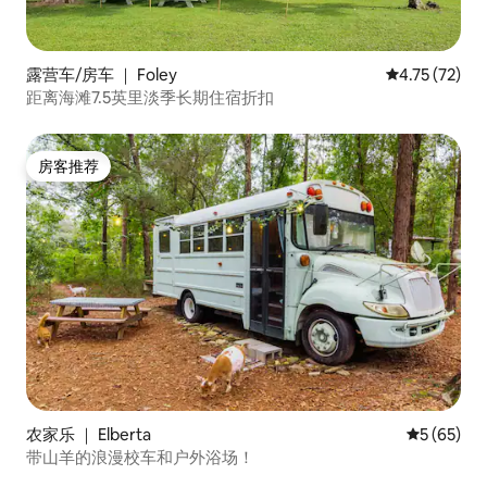
露营车/房车 ｜ Foley
平均评分 4.7
4.75 (72)
距离海滩7.5英里淡季长期住宿折扣
房客推荐
房客推荐
农家乐 ｜ Elberta
平均评分 5
5 (65)
带山羊的浪漫校车和户外浴场！