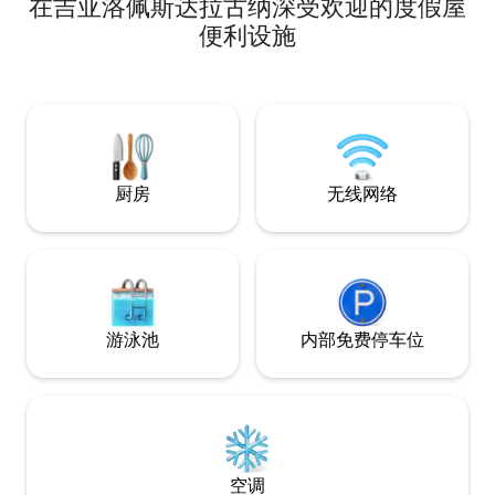
在吉亚洛佩斯达拉古纳深受欢迎的度假屋
机、三明治机、微波炉、迷你吧、矿泉
理想的舒适住宿体
水、盥洗用品套装。 位置： 餐厅 - 150米
上享受难忘时光，
便利设施
咖啡馆 - 300米 购物中心 - 200米 超市 -
灶、冰箱和冰柜，
200米 宪兵队 - 850米（同一条街）
房源提供无线网络
Buraco das Araras - 31公里 巴尔内阿里斯
追求休闲、钓鱼和
- 33公里 博尼图机场 - 58公里
理想的目的地。 
厨房
无线网络
游泳池
内部免费停车位
空调