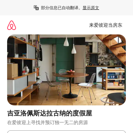
跳
部分信息已自动翻译。
显示原文
至
内
容
来爱彼迎当房东
吉亚洛佩斯达拉古纳的度假屋
在爱彼迎上寻找并预订独一无二的房源