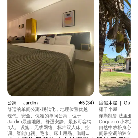
公寓 ｜ Jardim
平均评分 5 分（满分 5 分），
5 (34)
度假木屋 ｜ Guia Lo
舒适的单间公寓-现代化，地理位置优越
椰子小屋
现代、安全、优雅的单间公寓，位于
佩斯凯鲁·法里亚
Jardim最佳地段。舒适安静。最多可容纳
Coqueiro 小木屋 🌴 摆脱日常烦忧，
4人。 设施：无线网络、标准双人床、空
自然中放松身心！ 我们的度假木屋配备 2
调、智能电视、毛巾、床上用品、咖啡
间带空调的独立套