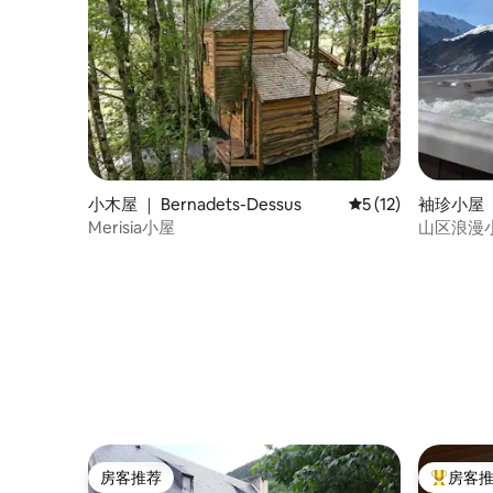
小木屋 ｜ Bernadets-Dessus
平均评分 5 分（满分
5 (12)
袖珍小屋 ｜ 
Merisia小屋
山区浪漫
房客推荐
房客
房客推荐
热门「房