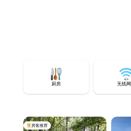
montagne, est idéalement situé, entre la
和Loude
Vallée d'Aure(Saint lary soulan à 6km
尔（ Neo
avec ses commerces et restaurants ) et
冬季：滑
la Vallée du Louron(Loudenvielle avec le
浴。夏季
lac et Balnéa ,centre balnéo ludique avec
运动。这
ses bains et ses soins à la carte).
脉的同时
厨房
无线网
房客推荐
热门「房客推荐」