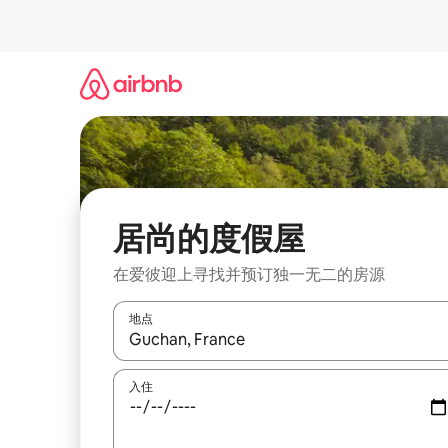
跳
至
内
容
居尚的度假屋
在爱彼迎上寻找并预订独一无二的房源
地点
如有搜索结果，请使用上下方向键查看，或通过点
入住