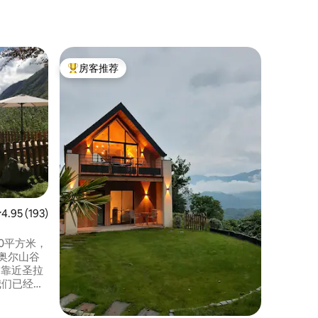
民居 ｜ C
房客推荐
房客推
热门「房客推荐」
房客推
坎帕兰全
舒适宁静的住
仅5分钟
欣赏奥尔谷
宽敞的客
卫生间和
房子保证
人）。 在冬季滑雪，夏天在许多徒步旅行
开始时，
平均评分 4.95 分（满分 5 分），共 193 条评价
4.95 (193)
0平方米，
奥尔山谷
庄，靠近圣拉
我们已经为
宾至如
静和山地