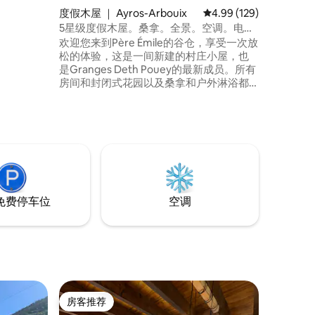
适的公
度假木屋 ｜ Ayros-Arbouix
平均评分 4.99 分（满分 
4.99 (129)
zon）和特
5星级度假木屋。桑拿。全景。空调。电动
）等山峰的壮
终端
欢迎您来到Père Émile的谷仓，享受一次放
松的体验，这是一间新建的村庄小屋，也
是Granges Deth Pouey的最新成员。所有
房间和封闭式花园以及桑拿和户外淋浴都
可以欣赏到绝对的全景。自行车和滑雪板
的安全棚。所有房间都有空调。2间卧室，
每间都有独立的卫生间。宽敞的住宿，可
容纳4人。儿童冒险露营床（5人）。V.Elec
充电器。优质服务。
免费停车位
空调
房客推荐
房客推荐