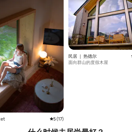
 5 分），共 54 条评价
民居 ｜ 热德尔
面向群山的度假木屋
et
平均评分 5 分（满分 5 分），共 17 条评价
5 (17)