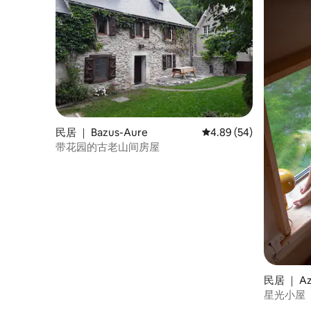
民居 ｜ Bazus-Aure
平均评分 4.89 分（满分
4.89 (54)
带花园的古老山间房屋
民居 ｜ Az
星光小屋