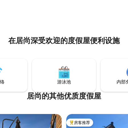
nvielle 30分钟车程，距离新乌维
的人感到幸福。这是一间温馨舒
uvielle ）和西班牙45分钟路程。
寓，可以欣赏到阿尔比宗（Arbi
雪、平底雪橇、雪鞋健行、热水
拉梅扎格斯（Tramezaïgues
：徒步旅行、骑自行车、白水上
丽景色。
间舒适的住宿环境让您在欣赏山
放松身心。
在居尚深受欢迎的度假屋便利设施
络
游泳池
内部
居尚的其他优质度假屋
房客推荐
热门「房客推荐」