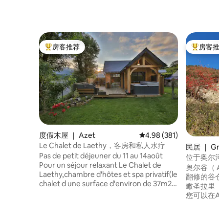
房客推荐
房客
热门「房客推荐」
热门「房
度假木屋 ｜ Azet
平均评分 4.98 分（满分 
4.98 (381)
Le Chalet de Laethy，客房和私人水疗
民居 ｜ Gra
Pas de petit déjeuner du 11 au 14août
位于奥尔
Pour un séjour relaxant Le Chalet de
奥尔谷（ A
Laethy,chambre d'hôtes et spa privatif(le
翻修的谷仓
chalet d une surface d'environ de 37m2
瞰圣拉里（ S
est entièrement privatif) dans un
您可以在A
environnement calme,pour un séjour
圣拉里（ S
atypique.Azet,village typique de
Val Lou