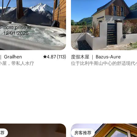
 5 分），共 12 条评价
Grailhen
平均评分 4.87 分（满分 5 分），共 113 条评价
4.87 (113)
度假木屋 ｜ Bazus-Aure
小屋，带私人水疗
位于比利牛斯山中心的舒适现代
推荐
房客推荐
客推荐」
房客推荐