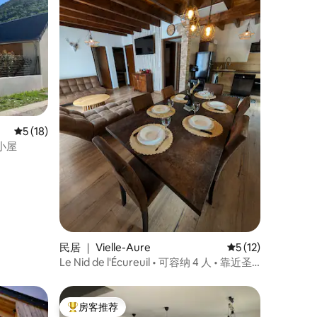
平均评分 5 分（满分 5 分），共 18 条评价
5 (18)
小屋
民居 ｜ Vielle-Aure
平均评分 5 分（满分
5 (12)
Le Nid de l'Écureuil • 可容纳 4 人 • 靠近圣
拉里
房客推荐
热门「房客推荐」