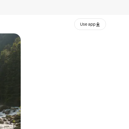
Use app