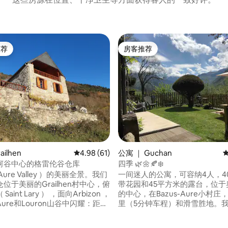
推荐
房客推荐
客推荐」
房客推荐
5 分），共 381 条评价
ilhen
平均评分 4.98 分（满分 5 分），共 61 条评价
4.98 (61)
公寓 ｜ Guchan
河谷中心的格雷伦谷仓库
四季 🌿🌼🍂❄️
ure Valley ）的美丽全景。我们
一间迷人的公寓，可容纳4人，4
位于美丽的Grailhen村中心，俯
带花园和45平方米的露台，位于
aint Lary ） ，面向Arbizon ，
的中心，在Bazus-Aure小村
ure和Louron山谷中闪耀：距离
里（5分钟车程）和滑雪胜地。
aint Lary ） 10分钟路程，距离
您配备了所需的一切，让您感觉
ron 20分钟车程，距离Peyragudes
归。它将使所有热爱大自然、宁