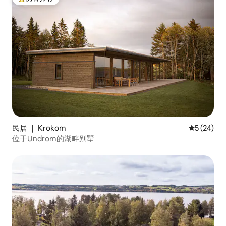
热门「房客推荐」
民居 ｜ Krokom
平均评分 5
5 (24)
位于Undrom的湖畔别墅