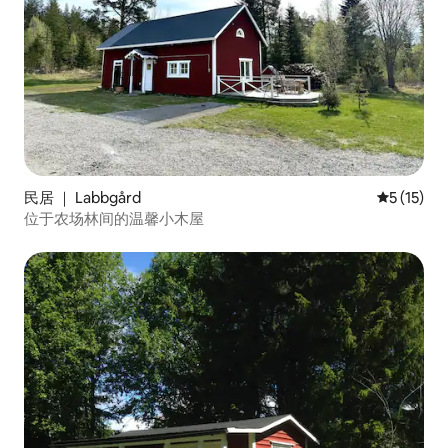
民居 ｜ Labbgård
平均评分 5
5 (15)
位于农场林间的温馨小木屋