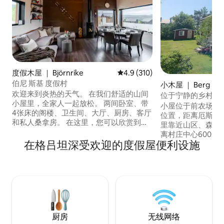
度假木屋 ｜ Björnrike
平均评分 4.9 分（满分 5 分），共
4.9 (310)
伯尼 斯基 度假村
小木屋 ｜ Berg N
欢迎来到炎热的天气。 在我们舒适的山间
位于宁静的乡村环
小屋里，全家人一起放松。 两间卧室、带
小屋位于前农场，位置优美
4张床的阁楼、卫生间、大厅、厨房、客厅
位置，距离厄斯特松
和私人桑拿房。 在这里，您可以欣赏到山
里靠近山区、森林区和
脉和神奇的Sonfjället的美景。 距离
离村庄中心600米
Blästervallen约1公里，提供完美冬季度假
在格吕坦深受欢迎的度假屋便利设施
糕点店、加油站、
所需的所有服务。 距离Vemdalen By 5分
中心等。 学校有
钟车程，全年提供所有必要的服务。
可在夏季使用。 楼下设有厨房、卫生间、
Zaptec的充电箱为11千瓦，根据协议，价
淋浴间、沙发和一
格为每千瓦。 提供2型电缆。
上。独立露台。
厨房
无线网络