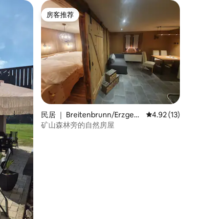
房客推荐
房客推荐
民居 ｜ Breitenbrunn/Erzgebi
平均评分 4.92 分（满分
4.92 (13)
rge
矿山森林旁的自然房屋