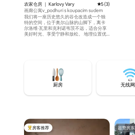
农家仓房 ｜ Karlovy Vary
平均评分 5 分（满分
5 (3)
画廊公寓v_podhuri s koupacím sudem
我们将一座历史悠久的谷仓改造成一个独
特的空间，位于奥尔山脉的山脚下，离卡
尔洛维·瓦里和克利诺韦茨不远，适合分享
美好时光、享受宁静和放松。 地理位置优
越，适合前往山区（Jáchymov、Boží Dar
或Oberwiesenthal），也适合探索周边地
区。 宽敞的公共区域等待着您，可观赏乡
村美景，配备壁炉、一张长桌供大家共享
早餐和晚餐、桑拿房（2026年9月起）和两
间独立卧室。 露台上有热水浴缸（使用需
支付额外费用）。
厨房
无线网
房客推荐
超赞房东
热门「房客推荐」
超赞房东