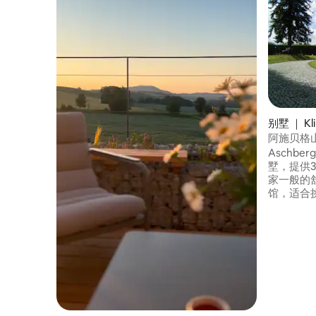
别墅 ｜ Kli
阿施贝格山
山脊上的
Aschbe
墅，提供
家一般的
馆，适合
同的房型
至16人。
卫生间、
弗兰肯尼
地窖、桑
房。