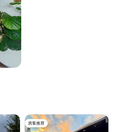
民居 ｜ We
房客推荐
房客
房客推荐
热门「
度假屋，