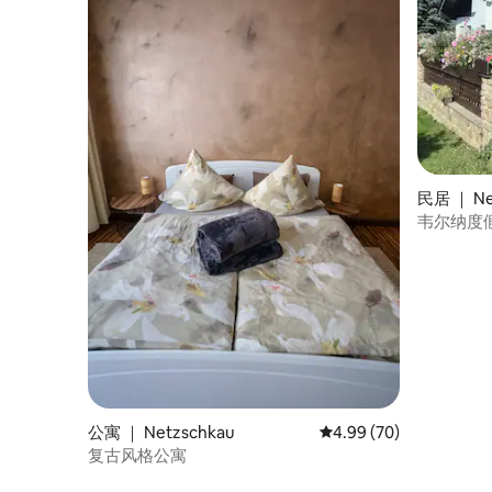
民居 ｜ Neu
韦尔纳度
公寓 ｜ Netzschkau
平均评分 4.99 分（满分
4.99 (70)
复古风格公寓