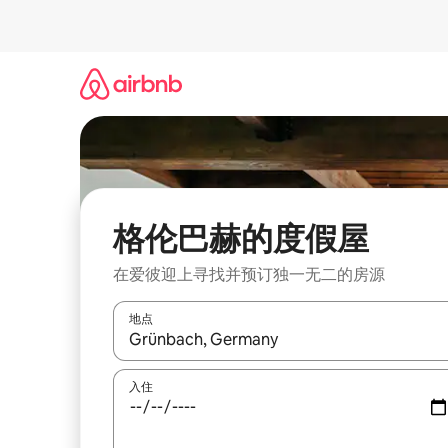
跳
至
内
容
格伦巴赫的度假屋
在爱彼迎上寻找并预订独一无二的房源
地点
如有搜索结果，请使用上下方向键查看，或通过点
入住