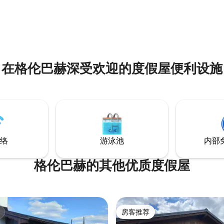
 5 分），共 3 条评价
在格伦巴赫深受欢迎的度假屋便利设施
络
游泳池
内部
格伦巴赫的其他优质度假屋
房客推荐
房客推荐