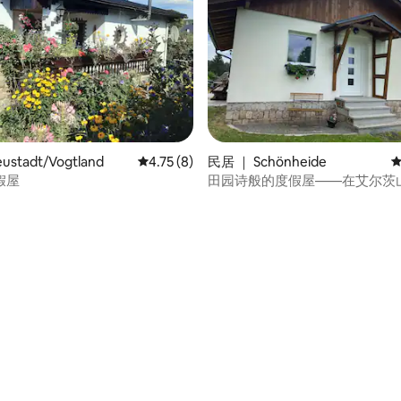
stadt/Vogtland
平均评分 4.75 分（满分 5 分），共 8 条评价
4.75 (8)
民居 ｜ Schönheide
平
假屋
田园诗般的度假屋——在艾尔茨
森林与大自然
 5 分），共 70 条评价