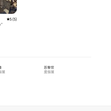
平均评分 5 分（满分 5 分），共 5 条评价
5 (5)
e”
隆
苏黎世
假屋
度假屋