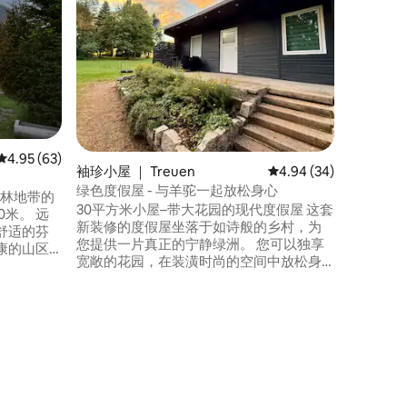
不仅仅是
度假屋中
和隐私。
的花园、
淋浴间和壁
他户外游
棚的烧烤
在内。 
房客入住
平均评分 4.95 分（满分 5 分），共 63 条评价
4.95 (63)
袖珍小屋 ｜ Treuen
平均评分 4.94 分（满分
4.94 (34)
绿色度假屋 - 与羊驼一起放松身心
森林地带的
30平方米小屋–带大花园的现代度假屋 这套
米。 远
新装修的度假屋坐落于如诗般的乡村，为
舒适的芬
您提供一片真正的宁静绿洲。 您可以独享
康的山区
宽敞的花园，在装潢时尚的空间中放松身
木结构风
心，并充分利用设备齐全的厨房。 在这
里，您会发现舒适、自然和私密性的完美
于海拔高
融合——非常适合度过放松的日子！ 使用
，可以进
浴缸需额外支付59欧元 可应要求提供羊驼
里）...
徒步服务。