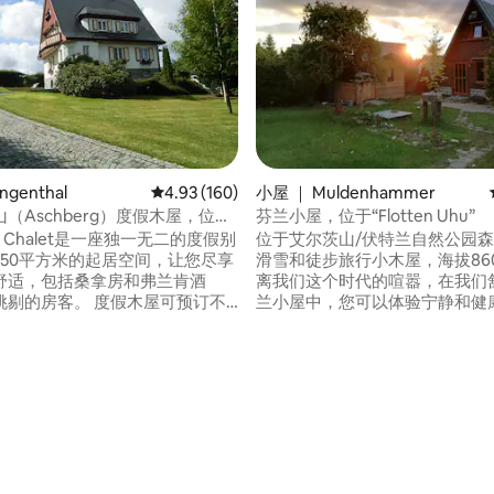
ngenthal
平均评分 4.93 分（满分 5 分），共 160 条评价
4.93 (160)
小屋 ｜ Muldenhammer
（Aschberg）度假木屋，位于
芬兰小屋，位于“Flotten Uhu”
绝佳位置
rg Chalet是一座独一无二的度假别
位于艾尔茨山/伏特兰自然公园
350平方米的起居空间，让您尽享
滑雪和徒步旅行小木屋，海拔860
舒适，包括桑拿房和弗兰肯酒
离我们这个时代的喧嚣，在我们
挑剔的房客。 度假木屋可预订不
兰小屋中，您可以体验宁静和健
和独立的住宅单元，最多可入住2
空气，小屋按照斯堪的纳维亚的
 设施：客厅和电视房、6间卧室和
格建造。 在夏天是骑行和 徒步旅行（附近
客用卫生间、带用餐区的厨房、
有几个水库和游泳湖），冬季由
亚葡萄酒酒馆和公共房间、滑雪
度（伏格兰德最高的地方之一）
拿房和休闲室以及带暖气的花园
入卡姆路线（雪地后面的房子在森林