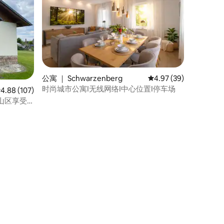
公寓 ｜ Schwarzenberg
平均评分 4.97 分（满分
4.97 (39)
时尚城市公寓I无线网络I中心位置I停车场
均评分 4.88 分（满分 5 分），共 107 条评价
4.88 (107)
山区享受