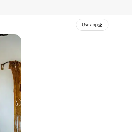
Use app