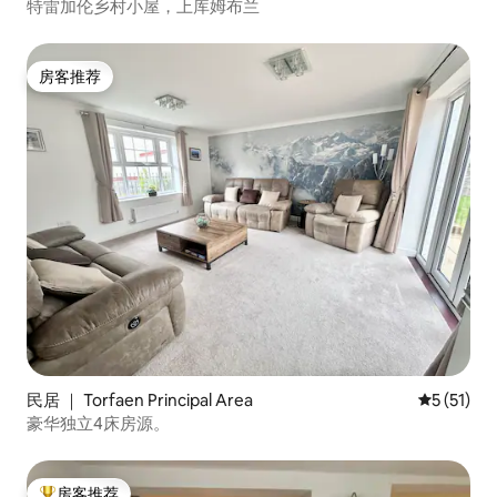
特雷加伦乡村小屋，上库姆布兰
房客推荐
房客推荐
民居 ｜ Torfaen Principal Area
平均评分 5
5 (51)
豪华独立4床房源。
房客推荐