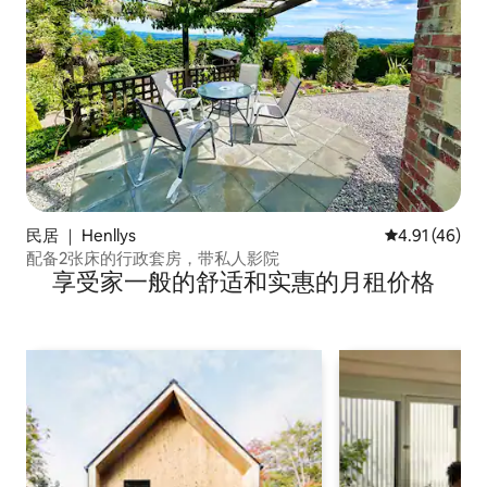
民居 ｜ Henllys
平均评分 4.9
4.91 (46)
配备2张床的行政套房，带私人影院
享受家一般的舒适和实惠的月租价格