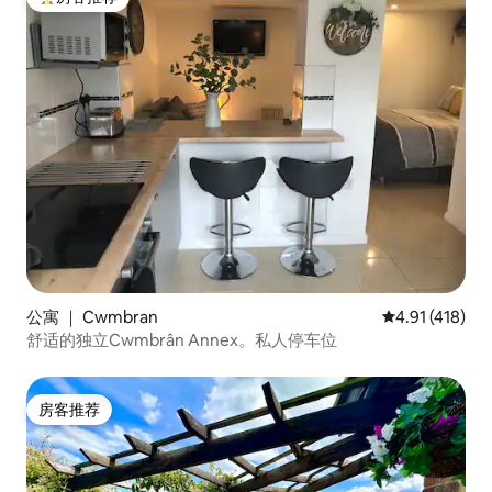
热门「房客推荐」
公寓 ｜ Cwmbran
平均评分 4.91
4.91 (418)
舒适的独立Cwmbrân Annex。私人停车位
房客推荐
房客推荐