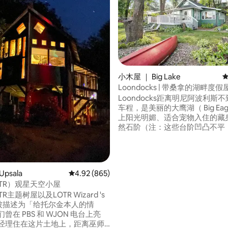
小木屋 ｜ Big Lake
平
5 分），共 739 条评价
Loondocks | 带桑拿的湖畔度假
Loondocks距离明尼阿波利斯
车程，是美丽的大鹰湖（ Big Eagle
上阳光明媚、适合宠物入住的藏身
然石阶（注：这些台阶凹凸不平
有行动不便，请勿预订！ ）通往
屋、时尚的双层房、燃木桑拿房
湖景的宽敞甲板和平坦的海滨庭院
咖啡，欣赏日出，在码头尽头铺
psala
平均评分 4.92 分（满分 5 分），共 865 条评价
4.92 (865)
巾，或与全家人共进晚餐！ 这里
TR）观星天空小屋
完美的度假胜地。
R主题树屋以及LOTR Wizard 's
ge被描述为「给托尔金本人的情
位经理住在这片土地上，距离巫师