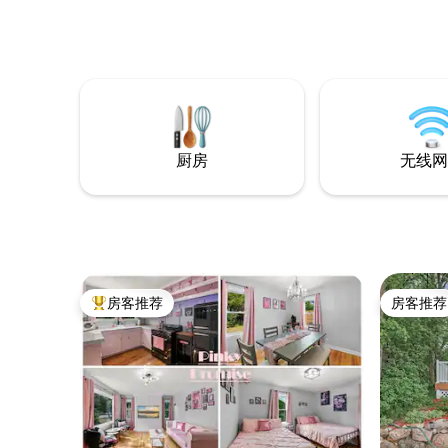
小屋（Wiza
三维国际象棋为灵感。到处都可以看到工
离位于这
匠的建筑细节。水晶吊灯装饰高高的天花
个带围栏的
板，大理石台面为优雅、设施齐全的厨房
Garde
增添了几分高贵气质。（环绕音响系统有
欢迎您随
助于在餐厅角落为特别的晚餐营造氛
Do(o)r”
围。）两个壁炉中的一个为主卧增添了奢
华气息，主卧配有一张标准双人床，秘密
房间配有隐藏床，主卫生间配有按摩浴缸
厨房
无线网
和淋浴间，秘密房间配有第二个卫生间。
非常适合度蜜月的新婚夫妇、情侣、商务/
公司过夜、独自旅行者和有12岁以上孩子的
家庭入住。这些只是这个壮观度假胜地必
看的众多奢华细节中的一部分。 您可以在
您选择的壁炉旁度过美好的一天，同时欣
赏全景。 您可以在整栋房源内使用宽带无
线网络，观看您最喜爱的电影和节目。 您
房客推荐
房客推荐
热门「房客推荐」
房客推荐
可以在房源周围悠闲地散步，也可以去逛
逛这座历史悠久的农场，并给在这里长大
的山羊和鸡喂食。 步行前往华盛顿县
Cottage Grove公园保护区，距离这里仅
几步之遥，缓解您的压力，提高您的心
率，并回应它的召唤，探索超过550英亩的
田野和森林。沿着小径徒步和骑行，在山