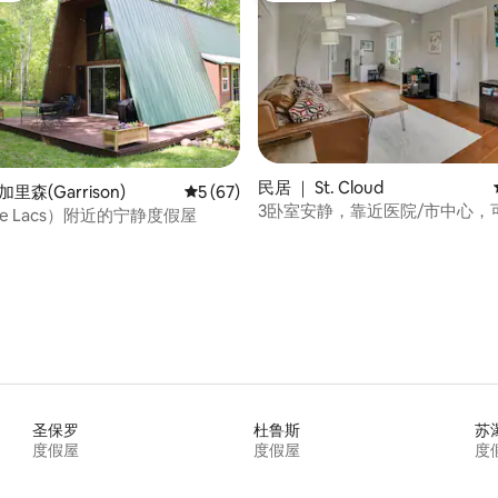
 5 分），共 24 条评价
民居 ｜ St. Cloud
里森(Garrison)
平均评分 5 分（满分 5 分），共 67 条评价
5 (67)
3卧室安静，靠近医院/市中心，
le Lacs）附近的宁静度假屋
圣保罗
杜鲁斯
苏
度假屋
度假屋
度