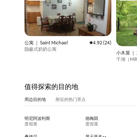
公寓 ｜ Saint Michael
平均评分 4.92 分（满分
4.92 (24)
隐蔽式奶奶公寓
小木屋 ｜ 加
千湖（Mil
值得探索的目的地
周边目的地
附近的热门景点
明尼阿波利斯
德梅因
度假屋
度假屋
桑德贝
显示更多