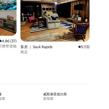
平均评分 4.86 分（满分 5 分），共 37 条评价
4.86 (37)
可携带宠物
客房 ｜ Sauk Rapids
平均评分 5 分（满分
5 (13)
商店
瀑
威斯康星德尔斯
假屋
度假屋