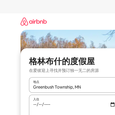
跳
至
内
容
格林布什的度假屋
在爱彼迎上寻找并预订独一无二的房源
地点
如有搜索结果，请使用上下方向键查看，或通过点
入住