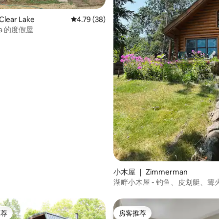
 5 分），共 81 条评价
lear Lake
平均评分 4.79 分（满分 5 分），共 38 条评价
4.79 (38)
ea 的度假屋
小木屋 ｜ Zimmerman
湖畔小木屋 - 钓鱼、皮划艇、篝
推荐
房客推荐
客推荐」
房客推荐