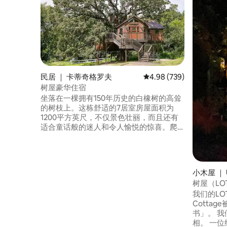
民居 ｜ 卡蒂奇格罗夫
平均评分 4.98 分（满分 
4.98 (739)
树屋豪华住宿
坐落在一棵拥有150年历史的白橡树的高耸
的树枝上。这栋舒适的7居室房屋面积为
1200平方英尺，不仅景色壮丽，而且还有
适合童话般的迷人和令人愉悦的惊喜。爬
上40英尺高的观景塔，望远镜在等着您，
准备扫描夜空，揭示天空的全景--俯瞰500
英亩的自然壮丽景色。 踏入热气腾腾的按
摩浴缸，或沐浴在温暖的淋浴中，舒缓肌
小木屋 ｜ U
肉，消除一天的残余紧张，恢复精神。在
树屋（LO
我们的柔软床上享受安稳的睡眠。早上，
我们的LOT
在地板上踩踏地暖（冬季非常舒适。）或
Cotta
在四个外部甲板之一享用晨间咖啡。别忘
书」。 我们曾在 PBS 和 WJON 电台上亮
了解开树屋的奥秘，它在木梁墙内等待您
相。 一
的发现。 这座树屋由建筑师定制设计，以