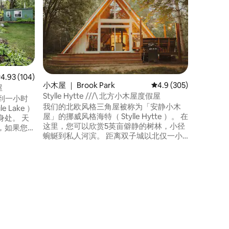
一切！
精美改造
院、10
离圣克劳
分钟车程
上有座位
卧室，每
功能卫生
和停车。
均评分 4.93 分（满分 5 分），共 104 条评价
4.93 (104)
舒适温馨
小木屋 ｜ Brook Park
平均评分 4.9 分（满分 
4.9 (305)
屋
频门铃。
Stylle Hytte ///\ 北方小木屋度假屋
不到一小时
我们的北欧风格三角屋被称为「安静小木
 Lake ）
屋」的挪威风格海特（ Stylle Hytte ）。 在
处。 天
这里，您可以欣赏5英亩僻静的树林，小径
，如果您
蜿蜒到私人河滨。 距离双子城以北仅一小
平房式房
时车程，享受现代便利设施，如无线网络
、可欣赏
（ 60mbps ）、智能电视、全功能厨房、
。 品尝
全功能卫生间、卧室和阁楼，均配有标准
一条毛
双人床，舒适的起居室配有真正的木质壁
是全季度
炉和户外电动桶桑拿房。 日历提前9个月开
放。