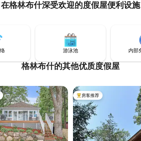
在格林布什深受欢迎的度假屋便利设施
rd's Cottage）约 200 英尺，
片土地后部的树屋很远。 它有一
区域，就是夏尔花园（Shire
n）。 山下就是我们对魔多的致敬。
时前来参观，请放心打开“Mor
门。
络
游泳池
内部
格林布什的其他优质度假屋
房客推荐
热门「房客推荐」