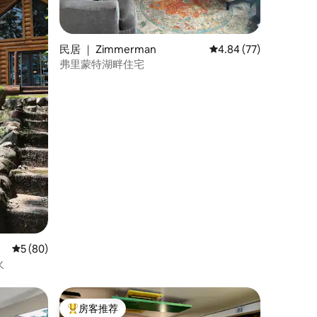
民居 ｜ Zimmerman
平均评分 4.84 分（满分
4.84 (77)
弗里蒙特湖畔住宅
平均评分 5 分（满分 5 分），共 80 条评价
5 (80)
火
房客推荐
热门「房客推荐」