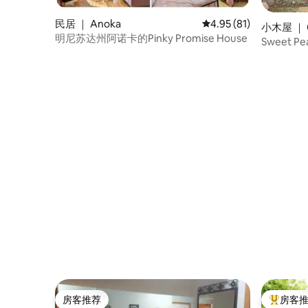
丘和峡谷中寻找隐藏的宝藏，或者在湖中
钓鱼和划皮划艇。 请不要让寒冷的温度阻
民居 ｜ Anoka
平均评分 4.95 分（满分
4.95 (81)
止您探索冬季原始的自然美景！冬季活动
小木屋 ｜ C
明尼苏达州阿诺卡的Pinky Promise House
包括越野滑雪和雪地上的雪鞋健行。深吸
Sweet P
一口明尼苏达州冬季的新鲜空气--这是人生
中真正的乐趣之一。此外，开车仅需十分
钟即可抵达附近的阿夫顿阿尔卑斯（Afton
Alps），在阿夫顿州立公园（Afton State
Park）提供下坡滑雪和单板滑雪。 为了清
楚起见，树屋设有2间独立卧室： 1号卧室
有一张标准双人床。 2号卧室配备一张标准
沙发床，带半卫生间，这是一间必须找到
的秘密房间。 在树顶上为自己赠送这间奢
华迷人的树屋套房，享受难忘的迷人度假
体验。值得回家写作的东西！
房客推荐
房客
房客推荐
热门「房