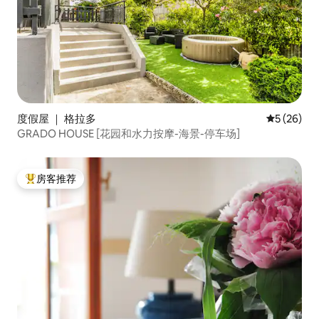
度假屋 ｜ 格拉多
平均评分 5
5 (26)
GRADO HOUSE [花园和水力按摩-海景-停车场]
房客推荐
热门「房客推荐」