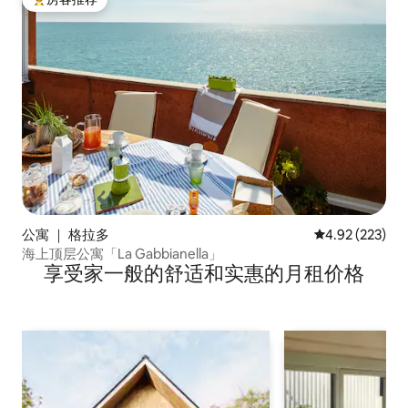
热门「房客推荐」
公寓 ｜ 格拉多
平均评分 4.92
4.92 (223)
海上顶层公寓「La Gabbianella」
享受家一般的舒适和实惠的月租价格