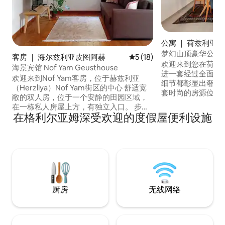
公寓 ｜ 荷兹利亚
梦幻山顶豪华公寓
客房 ｜ 海尔兹利亚皮图阿赫
平均评分 5 分（满分 5 分），
5 (18)
欢迎来到您在荷兹利
海景宾馆 Nof Yam Geusthouse
进一套经过全面翻
欢迎来到Nof Yam客房，位于赫兹利亚
细节都彰显出奢华
（Herzliya）Nof Yam街区的中心 舒适宽
套时尚的房源位于荷兹
敞的双人房，位于一个安静的田园区域，
顶级区域之一，是
在一栋私人房屋上方，有独立入口。 步行
旅行的理想去处。 尽享壮丽的开阔景致、
在格利尔亚姆深受欢迎的度假屋便利设施
即可抵达美丽的悉尼阿里海滩和街区商业
充足的自然光线以
中心。 该单元分为两层：入口楼层设有设
围。 地理位置优越，
备齐全的厨房、用餐区和面向桉树林的小
程，距离市中心 5 
阳台。 楼上–开放式阁楼，配备双人床、带
分钟车程
电视的客厅和带磨砂玻璃墙的独立卫生间/
淋浴间。 楼层之间有陡峭的木楼梯 舒适、
宁静和靠近大海的完美结合。
厨房
无线网络