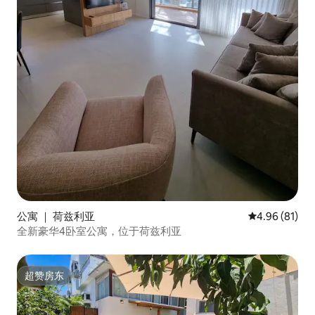
公寓 ｜ 荷兹利亚
平均评分 4.9
4.96 (81)
全新豪华4卧室公寓，位于荷兹利亚
超赞房东
超赞房东