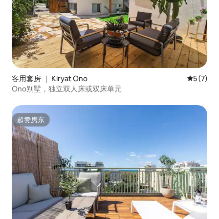
客用套房 ｜ Kiryat Ono
平均评分 
5 (7)
Ono别墅，独立双人床或双床单元
超赞房东
超赞房东