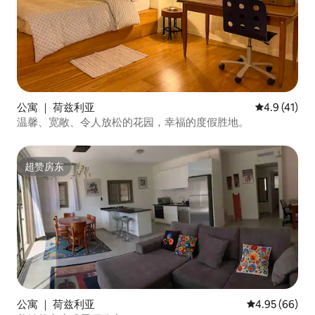
公寓 ｜ 荷兹利亚
平均评分 4.
4.9 (41)
温馨、宽敞、令人放松的花园，幸福的度假胜地。
超赞房东
超赞房东
公寓 ｜ 荷兹利亚
平均评分 4.95
4.95 (66)