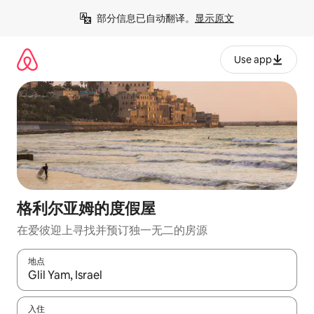
跳
部分信息已自动翻译。
显示原文
至
内
容
Use app
格利尔亚姆的度假屋
在爱彼迎上寻找并预订独一无二的房源
地点
如有搜索结果，请使用上下方向键查看，或通过点击或滑动手势浏
入住