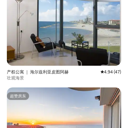
产权公寓 ｜ 海尔兹利亚皮图阿赫
平均评分 4.9
4.94 (47)
壮观海景
超赞房东
超赞房东