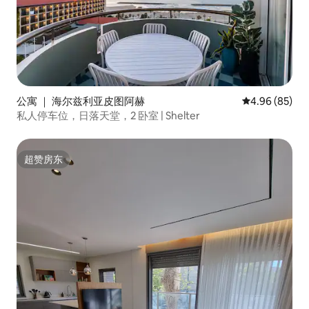
公寓 ｜ 海尔兹利亚皮图阿赫
平均评分 4.96
4.96 (85)
私人停车位，日落天堂，2 卧室 | Shelter
超赞房东
超赞房东