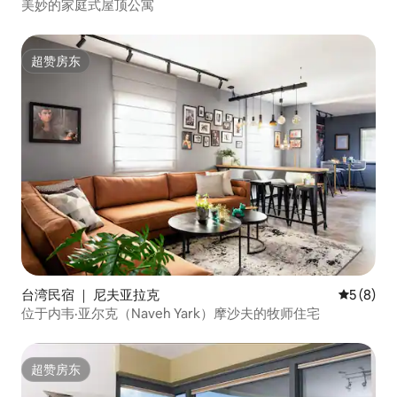
美妙的家庭式屋顶公寓
超赞房东
超赞房东
台湾民宿 ｜ 尼夫亚拉克
平均评分 
5 (8)
位于内韦·亚尔克（Naveh Yark）摩沙夫的牧师住宅
超赞房东
超赞房东