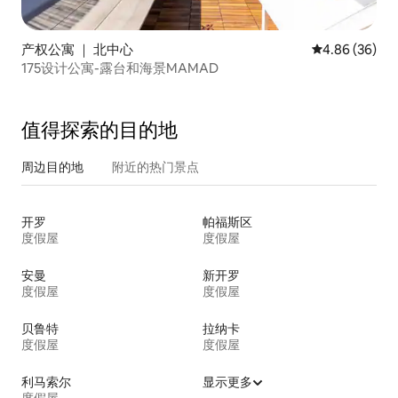
产权公寓 ｜ 北中心
平均评分 4.86
4.86 (36)
175设计公寓-露台和海景MAMAD
值得探索的目的地
周边目的地
附近的热门景点
开罗
帕福斯区
度假屋
度假屋
安曼
新开罗
度假屋
度假屋
贝鲁特
拉纳卡
度假屋
度假屋
利马索尔
显示更多