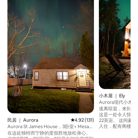
小木屋 ｜ Ely
Aurora现代小
逃离喧嚣，来到Auror
这是一处令人惊叹
民居 ｜ Aurora
平均评分 4.92 分（满分 5 分），
4.92 (131)
22英亩。 这间豪
入住，配有阁楼、
Aurora St James House，3卧室+ Mesabi
Starlink无线
Trail Access
在这处独特而宁静的度假胜地放松身心。
房。 在隐蔽处放