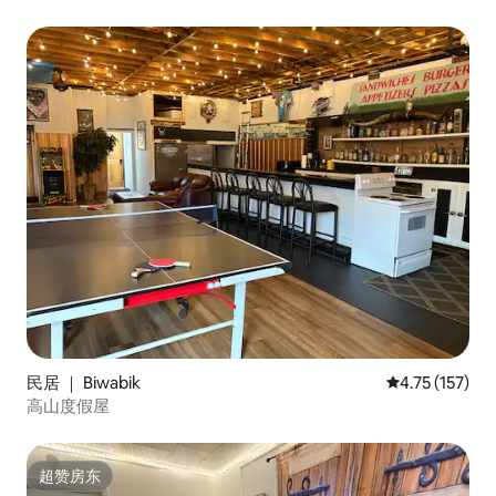
民居 ｜ Biwabik
平均评分 4.75
4.75 (157)
高山度假屋
超赞房东
超赞房东