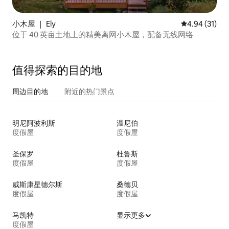
小木屋 ｜ Ely
平均评分 4.9
4.94 (31)
位于 40 英亩土地上的精美离网小木屋，配备无线网络
值得探索的目的地
周边目的地
附近的热门景点
明尼阿波利斯
温尼伯
度假屋
度假屋
圣保罗
杜鲁斯
度假屋
度假屋
威斯康星德尔斯
桑德贝
度假屋
度假屋
马凯特
显示更多
度假屋