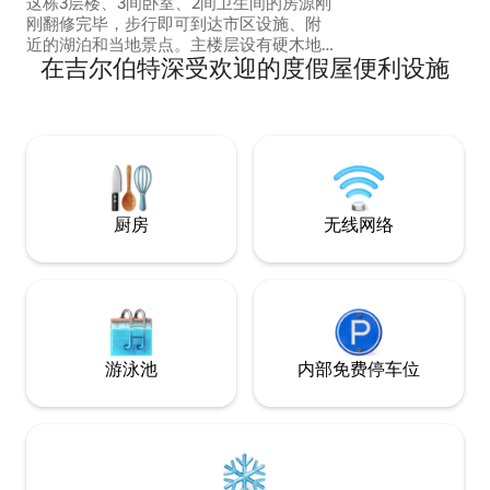
这栋3层楼、3间卧室、2间卫生间的房源刚
光，探索附近的熊
刚翻修完毕，步行即可到达市区设施、附
Northwoods度假
近的湖泊和当地景点。主楼层设有硬木地
带1只狗。狗主人-
在吉尔伯特深受欢迎的度假屋便利设施
板、全功能厨房、餐厅、早餐区或工作空
分。
间、2间卧室（配备标准双人床和电视）和
1间卫生间。楼上有1间卧室，带1个卫生
间，楼下有洗衣房和餐厅，带开放式储藏
区等。大型安静后院，带火坑。可容纳大
家庭或小团体，如有需要，可提供充气床
垫。非常适合短期或长期住宿。
厨房
无线网络
游泳池
内部免费停车位