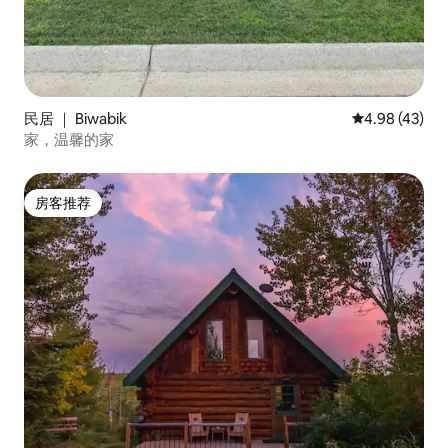
民居 ｜ Biwabik
平均评分 4.9
4.98 (43)
家，温馨的家
房客推荐
房客推荐