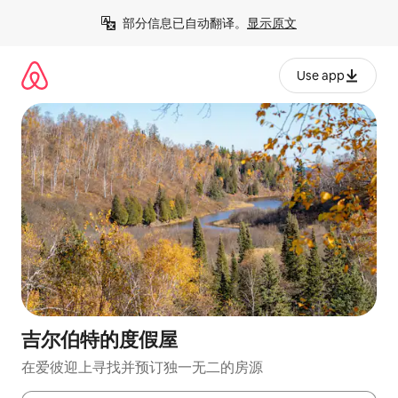
跳
部分信息已自动翻译。
显示原文
至
内
容
Use app
吉尔伯特的度假屋
在爱彼迎上寻找并预订独一无二的房源