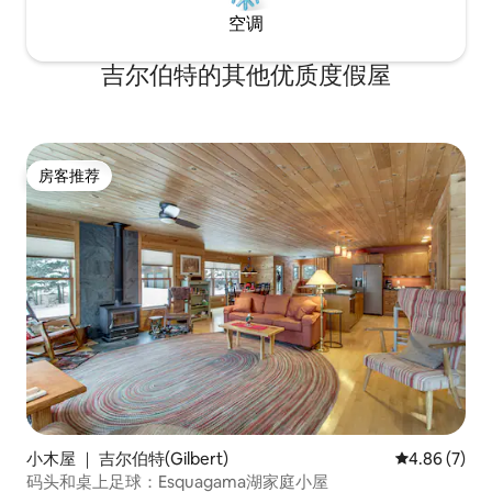
空调
吉尔伯特的其他优质度假屋
房客推荐
房客推荐
小木屋 ｜ 吉尔伯特(Gilbert)
平均评分 4.8
4.86 (7)
码头和桌上足球：Esquagama湖家庭小屋