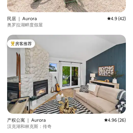
民居 ｜ Aurora
平均评分 4.9
4.9 (42)
奥罗拉湖畔度假屋
房客推荐
热门「房客推荐」
产权公寓 ｜ Aurora
平均评分 4.96
4.96 (26)
汉克湖和林克斯：传奇