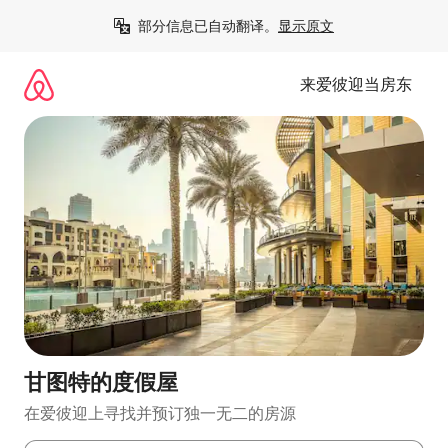
跳
部分信息已自动翻译。
显示原文
至
内
容
来爱彼迎当房东
甘图特的度假屋
在爱彼迎上寻找并预订独一无二的房源