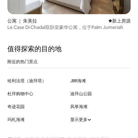
公寓 ｜ 朱美拉
新房源
新上房源
Le Case Di Chadal双卧室豪华公寓，位于Palm Jumeriah
值得探索的目的地
附近的热门景点
哈利法塔（迪拜塔）
JBR海滩
杜拜购物中心
迪拜山公园
奇迹花园
风筝海滩
玛札海滩
显示更多