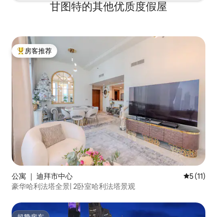
甘图特的其他优质度假屋
房客推荐
热门「房客推荐」
公寓 ｜ 迪拜市中心
平均评分 5
5 (11)
豪华哈利法塔全景| 2卧室哈利法塔景观
超赞房东