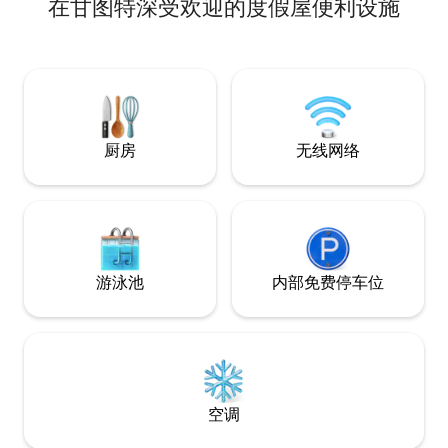
在甘图特深受欢迎的度假屋便利设施
& spacious living/dining areas. Relax in
the outdoor kitchen with a built-in BBQ,
comfy sofa, & freshwater pool. Located
in Dubai Hills Estate, it's just 15 min from
downtown Dubai, with biweekly cleaning
& disinfecting for a pristine, stress-free
stay. It's a perfect home away from
home, with every detail designed for
厨房
无线网络
your comfort & privacy!
游泳池
内部免费停车位
空调