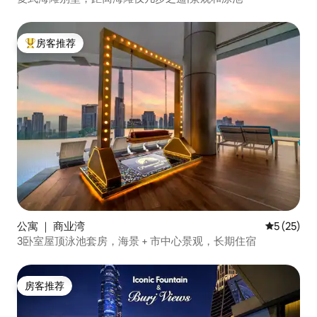
房客推荐
热门「房客推荐」
公寓 ｜ 商业湾
平均评分 5
5 (25)
3卧室屋顶泳池套房，海景 + 市中心景观，长期住宿
房客推荐
房客推荐