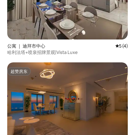
公寓 ｜ 迪拜市中心
平均评分 
5 (4)
哈利法塔+喷泉招牌景观|Vista Luxe
超赞房东
超赞房东