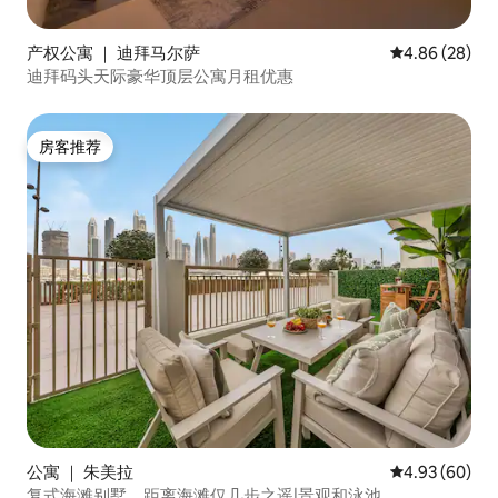
产权公寓 ｜ 迪拜马尔萨
平均评分 4.86
4.86 (28)
迪拜码头天际豪华顶层公寓月租优惠
房客推荐
房客推荐
公寓 ｜ 朱美拉
平均评分 4.93
4.93 (60)
复式海滩别墅，距离海滩仅几步之遥|景观和泳池