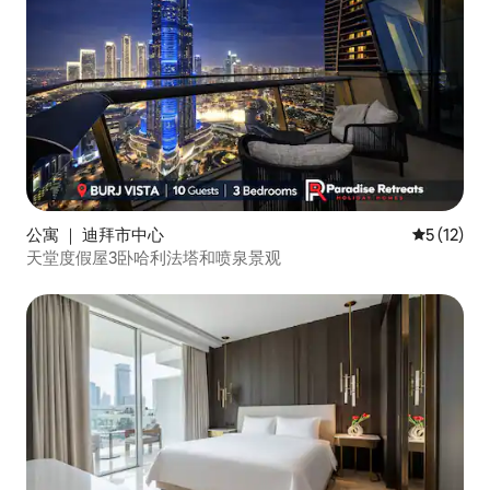
公寓 ｜ 迪拜市中心
平均评分 5
5 (12)
天堂度假屋3卧哈利法塔和喷泉景观