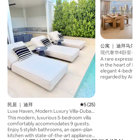
公寓 ｜ 迪拜马尔萨
现代奢华4卧室+滨
A rare expression
in the heart of Dub
elegant 4-bedroom
regarded by Airbn
the most stylish h
Designed with rest
intention, this re
supreme elegance
民居 ｜ 迪拜
平均评分 5 分（满分 5 分），
5 (25)
Marina views—crea
Luxe Haven, Modern Luxury Villa-Dubai
feels calm, elevate
Hills Estate
This modern, luxurious 5-bedroom villa
luxurious. Crafted for guests who
comfortably accommodates 9 guests.
appreciate design,
Enjoy 5 stylish bathrooms, an open-plan
sophistication, this
kitchen with state-of-the-art appliances,
an experience.