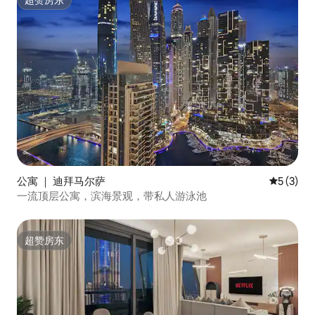
超赞房东
公寓 ｜ 迪拜马尔萨
平均评分 
5 (3)
一流顶层公寓，滨海景观，带私人游泳池
超赞房东
超赞房东