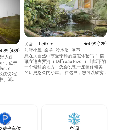
这座经过
修复，是
于Kilc
Atlanti
，向南前往Ki
是游览美
晚的理想住宿地。 从Sle
Sliab
民居 ｜ Leitrim
平均评分 4.99 分（满分 
4.99 (125)
河畔小屋~桑拿~冷水浴~瀑布
均评分 4.89 分（满分 5 分），共 439 条评价
4.89 (439)
想在大自然中享受宁静的度假体验吗？ 隐
狂野大西洋
藏在迪夫罗河（ Diffreau River ）山脚下的
生态小屋
der，位于
一个僻静的地方，您会发现一座装修精美
ntic
的历史悠久的小屋。 在这里，您可以欣赏
城镇仅2公
郁郁葱葱的林地和连绵起伏的山丘的壮丽
林、湖
景色。 欢迎来到River Cottage Retreat ，
美之选，
这里的宁静和奢华完美融合。 想象一下，
技小木
您在宁静的环境中，拥有自己的桑拿房、
的爱尔兰
河流和天然冷水泳池，可以通过冷疗法放
这里您可以
松身体。
，让周围
Camp
免费停车位
空调