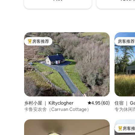
房客推荐
房客推荐
热门「房客推荐」
房客推荐
乡村小屋 ｜ Kiltyclogher
平均评分 4.95 分（满分
4.95 (60)
住宿 ｜ Ga
卡鲁安农舍（Carruan Cottage）
专为休闲
房客
热门「房