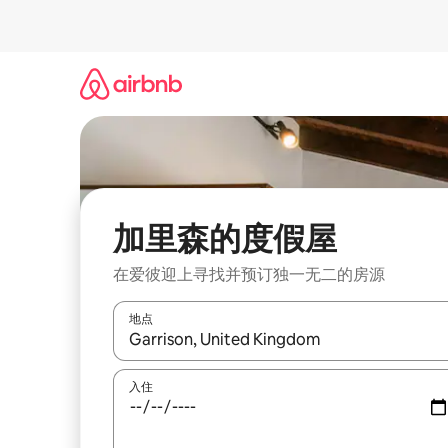
跳
至
内
容
加里森的度假屋
在爱彼迎上寻找并预订独一无二的房源
地点
如有搜索结果，请使用上下方向键查看，或通过点
入住