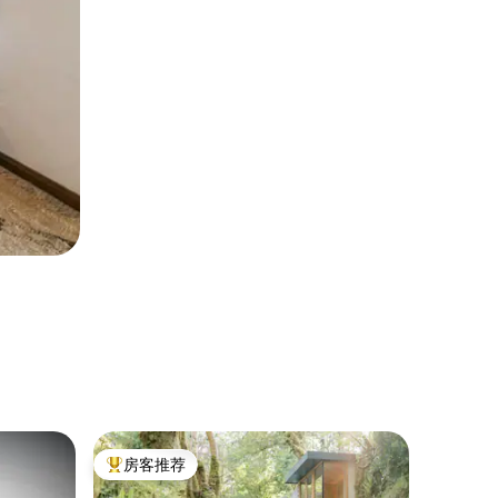
民居 ｜ Ki
房客推荐
房客
热门「房客推荐」
热门「
经过修复