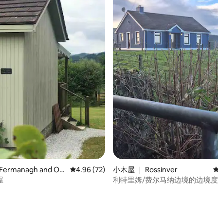
分 5 分），共 8 条评价
ermanagh and Om
平均评分 4.96 分（满分 5 分），共 72 条评价
4.96 (72)
小木屋 ｜ Rossinver
屋
利特里姆/费尔马纳边境的边境