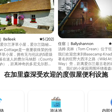
Belleek
平均评分 5 分（满分 5 分），共 202 条评价
5 (202)
5 分），共 406 条评价
住宿 ｜ Ballyshannon
平
华爱尔兰茅草小屋，爱尔兰隐秘宝
汤姆·克林（Tom Crean）位于
han Cottage是一座屡获殊荣的传
之路（Wild Atlantic Way）的
我们欢迎您来到Basecamp Kna
茅草小屋，拥有无与伦比的5星级
著名的狂野大西洋之路（Wild Atla
Way）旁，距离爱尔兰最古老的
nagh），距离神奇的多尼戈尔郡
里。 我们的小家园周围环绕着森
y Donegal）仅一步之遥……是探
在加里森深受欢迎的度假屋便利设施
泊、草地和山脉，是您度假的完
田园诗般西海岸的完美地点。 这
无需走得太远。 入住我们的无科
色的房源有着自己独一无二的风
屋，这间小木屋是为了纪念伟大
的，两间卧室，两间洗手间，配
探险家Tom Crean而建的，在
代化设施，此房源设备齐全-一个
摆脱繁忙的日常生活，放松身心
的家外之家。靠近贝利克村、恩
的大自然恢复您的灵魂。 请尽快在
……
与您见面:) ！
络
游泳池
内部