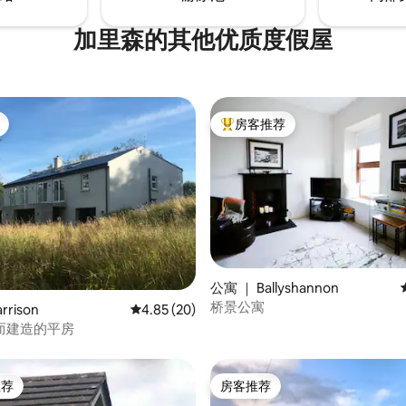
加里森的其他优质度假屋
房客推荐
热门「房客推荐」
公寓 ｜ Ballyshannon
桥景公寓
 5 分），共 60 条评价
rrison
平均评分 4.85 分（满分 5 分），共 20 条评价
4.85 (20)
而建造的平房
推荐
房客推荐
客推荐」
房客推荐