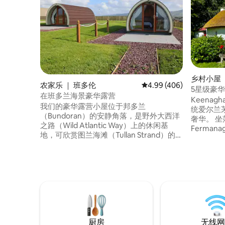
乡村小屋 ｜ 
农家乐 ｜ 班多伦
平均评分 4.99 分（满分 
4.99 (406)
5星级豪
在班多兰海景豪华露营
地
Keenag
我们的豪华露营小屋位于邦多兰
统爱尔兰
（Bundoran）的安静角落，是野外大西洋
奢华。 坐落在迷人的费尔马纳郡（County
之路（Wild Atlantic Way）上的休闲基
Ferma
地，可欣赏图兰海滩（Tullan Strand）的迷
（Count
人景色。我们的地理位置优越，适合成人/
索爱尔兰
情侣探索多尼戈尔、斯莱戈和利特里姆。
处独具特
您可以在当地漫步、骑自行车和骑马，也
格。私人
可以欣赏风景和放松身心。我们的房源俯
备所有现
瞰图兰海滩（Tullan Stand），这里以其完
非常舒适
美的冲浪海滩而闻名于世。 *我们是一个工
尼斯基伦
作种马场，现场有马和狗/猫。
厨房
无线网