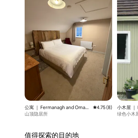
公寓 ｜ Fermanagh and Omag
平均评分 4.75 分（满
4.75 (8)
小木屋 ｜ F
h
agh
山顶隐居所
绿色小木
值得探索的目的地