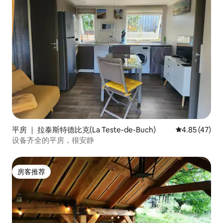
平房 ｜ 拉泰斯特德比克(La Teste-de-Buch)
平均评分 4.8
4.85 (47)
设备齐全的平房，很安静
房客推荐
房客推荐