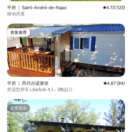
平房 ｜ Saint-André-de-Najac
平均评分 4.73
4.73 (123)
移动房屋
房客推荐
房客推荐
平房 ｜ 昂代尔诺莱班
平均评分 4.87
4.87 (84)
舒适型房车 Libellule 4人- 2晚起订
超赞房东
超赞房东