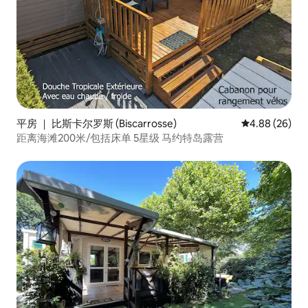
平房 ｜ 比斯卡尔罗斯 (Biscarrosse)
平均评分 4.88
4.88 (26)
距离海滩200米/包括床单 5星级 马约特岛露营