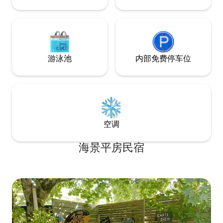
游泳池
内部免费停车位
空调
海景平房民宿