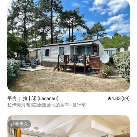
平房 ｜ 拉卡诺 (Lacanau)
平均评分 4.83
4.83 (59)
拉卡诺海滩3星级露营地的房车+自行车
超赞房东
超赞房东