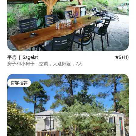
平房 ｜ Sagelat
平均评分 5
5 (11)
房子和小房子，空调，大遮阳篷，7人
房客推荐
房客推荐