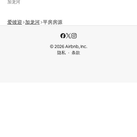
加龙河
爱彼迎
加龙河
平房房源
© 2026 Airbnb, Inc.
隐私
条款