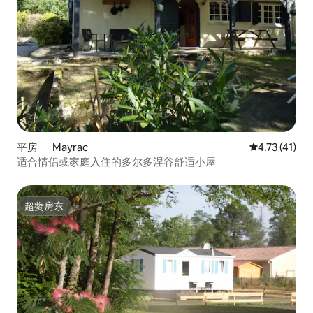
平房 ｜ Mayrac
平均评分 4.7
4.73 (41)
适合情侣或家庭入住的多尔多涅谷舒适小屋
超赞房东
超赞房东