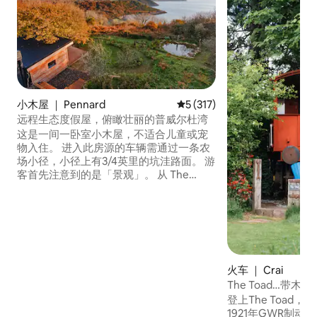
小木屋 ｜ Pennard
平均评分 5 分（满分 5 分），共
5 (317)
远程生态度假屋，俯瞰壮丽的普威尔杜湾
这是一间一卧室小木屋，不适合儿童或宠
物入住。 进入此房源的车辆需通过一条农
场小径，小径上有3/4英里的坑洼路面。 游
客首先注意到的是「景观」。 从 The
Bunkhouse 可以欣赏到普尔杜湾的独特景
色。 Bunkhouse坐落在威尔士的第一个
AONB，位于石灰岩悬崖之上。 远离喧嚣
的城市生活，停下来与野外相连，在
Gower海岸展开之前，在海声中放松身
心。
火车 ｜ Crai
The Toad…带
住宿
登上The Toad
1921年GWR制动车