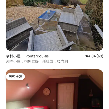
乡村小屋 ｜ Pontarddulais
平均评分 4.84
4.84 (63)
河畔小屋，狗狗友好。斯旺西，拉内利
房客推荐
房客推荐