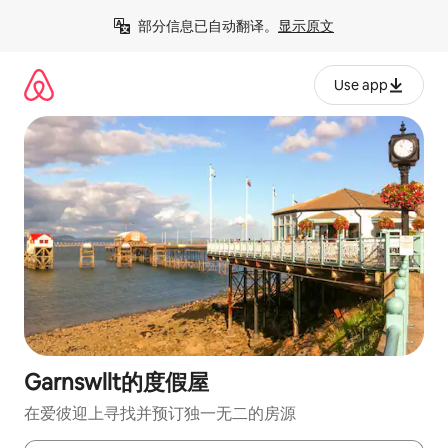
跳
部分信息已自动翻译。
显示原文
至
内
容
Use app
Garnswllt的度假屋
在爱彼迎上寻找并预订独一无二的房源