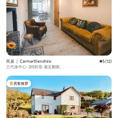
民居 ｜ Carmarthenshire
平均评分 5
5 (12)
兰代洛中心- 2间卧室-最近翻新。
房客推荐
热门「房客推荐」