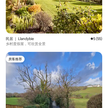
民居 ｜ Llandybie
平均评分 5
5 (55)
乡村度假屋，可欣赏全景
房客推荐
房客推荐