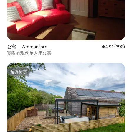
公寓 ｜ Ammanford
平均评分 4.91
4.91 (390)
宽敞的现代单人床公寓
超赞房东
超赞房东