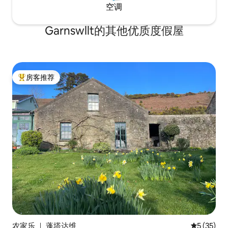
空调
Garnswllt的其他优质度假屋
房客推荐
热门「房客推荐」
农家乐 ｜ 蓬塔达维
平均评分 5
5 (35)