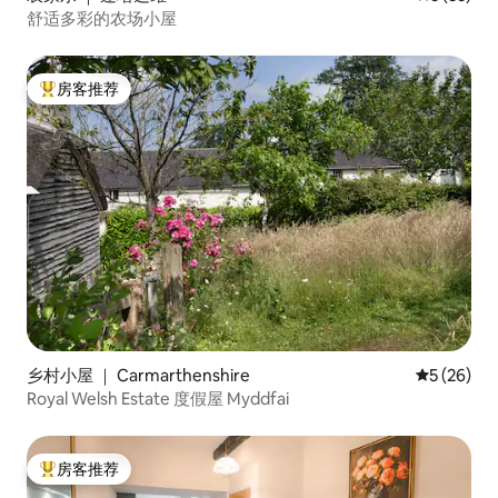
舒适多彩的农场小屋
房客推荐
热门「房客推荐」
乡村小屋 ｜ Carmarthenshire
平均评分 5
5 (26)
Royal Welsh Estate 度假屋 Myddfai
房客推荐
热门「房客推荐」