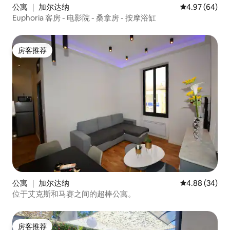
公寓 ｜ 加尔达纳
平均评分 4.97
4.97 (64)
Euphoria 客房 - 电影院 - 桑拿房 - 按摩浴缸
房客推荐
房客推荐
公寓 ｜ 加尔达纳
平均评分 4.88
4.88 (34)
位于艾克斯和马赛之间的超棒公寓。
房客推荐