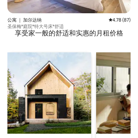
公寓 ｜ 加尔达纳
平均评分 4.7
4.78 (87)
圣保梅*庭院*特大号床*舒适
享受家一般的舒适和实惠的月租价格