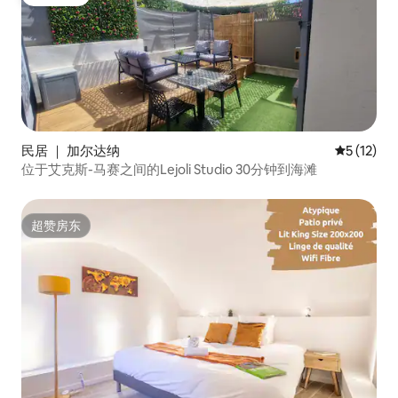
房客推荐
民居 ｜ 加尔达纳
平均评分 5
5 (12)
位于艾克斯-马赛之间的Lejoli Studio 30分钟到海滩
超赞房东
超赞房东