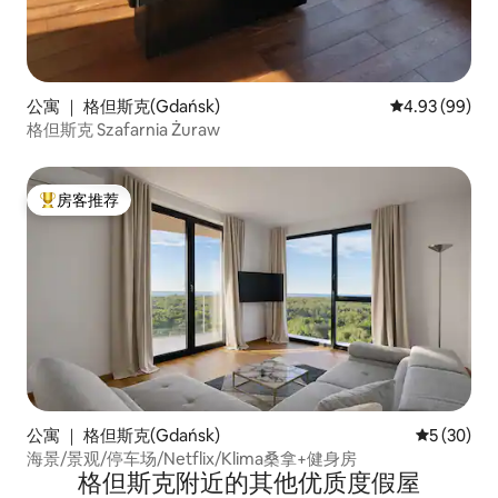
公寓 ｜ 格但斯克(Gdańsk)
平均评分 4.93
4.93 (99)
格但斯克 Szafarnia Żuraw
房客推荐
热门「房客推荐」
公寓 ｜ 格但斯克(Gdańsk)
平均评分 5
5 (30)
海景/景观/停车场/Netflix/Klima桑拿+健身房
格但斯克附近的其他优质度假屋