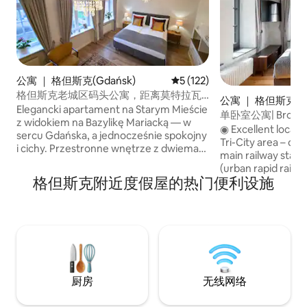
公寓 ｜ 格但斯克(Gdańsk)
平均评分 5 分（满分 5 分），共
5 (122)
格但斯克老城区码头公寓，距离莫特拉瓦
公寓 ｜ 格但斯克(Gd
河（Motlawa River）2分钟车程
Elegancki apartament na Starym Mieście
单卧室公寓| Browar 
z widokiem na Bazylikę Mariacką — w
◉ Excellent locati
sercu Gdańska, a jednocześnie spokojny
Tri-City area – on
i cichy. Przestronne wnętrze z dwiema
main railway stat
sypialniami dla 4 Gości. W pełni
(urban rapid rail)
wyposażona kuchnia, łazienka z
格但斯克附近度假屋的热门便利设施
Metropolia Shoppi
deszczownicą, nienaganna czystość i
minutes from Gale
parking— rzadkość w tej lokalizacji.
from a beautiful 
Stworzony dla Gości ceniących komfort,
the Old Town, and
styl i bezproblemowy pobyt. Idealny na
Parking available 
spokojne poranki, spacery i urocze
Metropolia Shoppi
wieczory nad rzeką. Gospodarz Agata —
meters from the p
Superhost znana z 5★ obsługi i
◉ Pets are welcom
indywidualnego podejścia.
厨房
无线网络
per pet