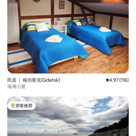
民居 ｜ 格但斯克(Gdańsk)
平均评分 4.97
4.97 (116)
海滩小屋
房客推荐
热门「房客推荐」