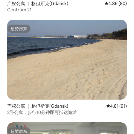
产权公寓 ｜ 格但斯克(Gdańsk)
平均评分 4.86
4.86 (80)
Centrum 21
超赞房东
超赞房东
产权公寓 ｜ 格但斯克(Gdańsk)
平均评分 4.8
4.81 (91)
2卧公寓，步行10分钟即可抵达海滩
超赞房东
超赞房东