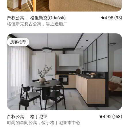
产权公寓 ｜ 格但斯克(Gdańsk)
平均评分 4.98
4.98 (93)
格但斯克复古公寓，靠近造船厂
房客推荐
房客推荐
产权公寓 ｜ 格丁尼亚
平均评分 4.92
4.92 (168)
时尚的单间公寓，位于格丁尼亚市中心