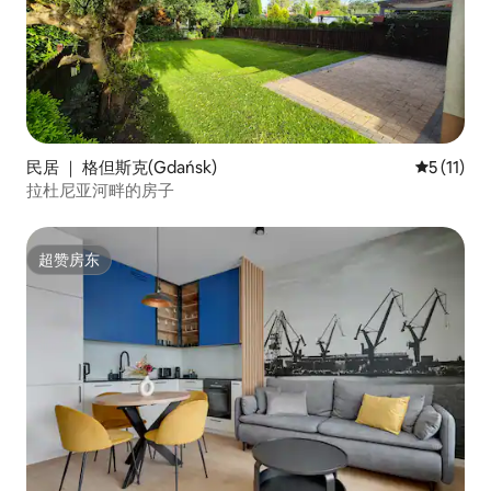
民居 ｜ 格但斯克(Gdańsk)
平均评分 5
5 (11)
拉杜尼亚河畔的房子
超赞房东
超赞房东