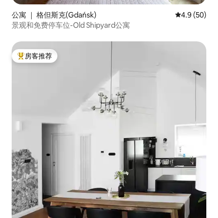
公寓 ｜ 格但斯克(Gdańsk)
平均评分 4.9
4.9 (50)
景观和免费停车位-Old Shipyard公寓
房客推荐
热门「房客推荐」