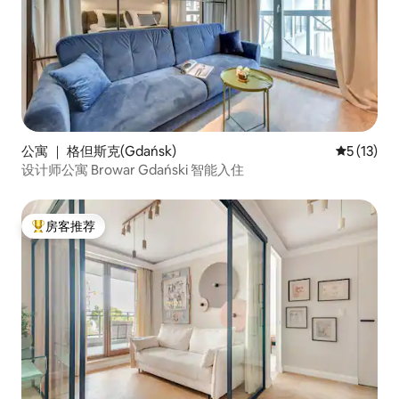
公寓 ｜ 格但斯克(Gdańsk)
平均评分 5
5 (13)
设计师公寓 Browar Gdański 智能入住
房客推荐
热门「房客推荐」