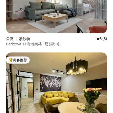
公寓 ｜ 索波特
平均评分 
5 (5)
Parkowa 33 海滩阁楼 | 紧邻海滩
房客推荐
热门「房客推荐」