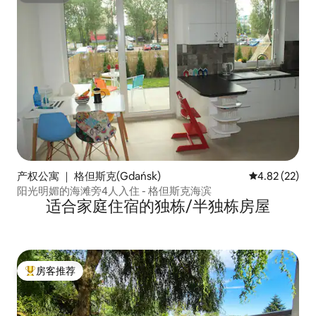
产权公寓 ｜ 格但斯克(Gdańsk)
平均评分 4.8
4.82 (22)
阳光明媚的海滩旁4人入住 - 格但斯克海滨
适合家庭住宿的独栋/半独栋房屋
房客推荐
热门「房客推荐」