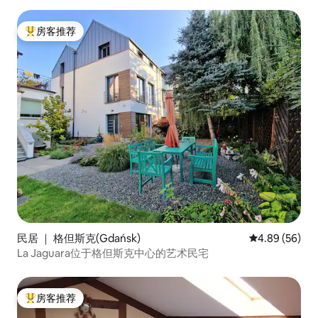
房客推荐
热门「房客推荐」
民居 ｜ 格但斯克(Gdańsk)
平均评分 4.89
4.89 (56)
La Jaguara位于格但斯克中心的艺术民宅
房客推荐
热门「房客推荐」