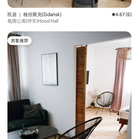
民居 ｜ 格但斯克(Gdańsk)
平均评分 4.6
4.67 (6)
氛围公寓|停车|Hood Hall
房客推荐
房客推荐