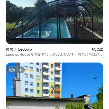
民居 ｜ Lędowo
平均评分 5
5 (52)
LedowoHouse复古别墅15，适合儿童入住，有自己的高尔夫
球场
超赞房东
超赞房东