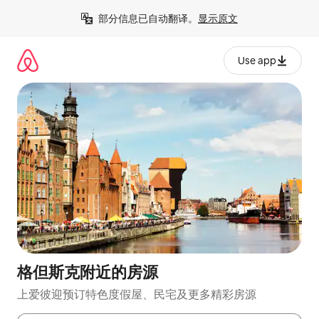
跳
部分信息已自动翻译。
显示原文
至
内
容
Use app
格但斯克附近的房源
上爱彼迎预订特色度假屋、民宅及更多精彩房源