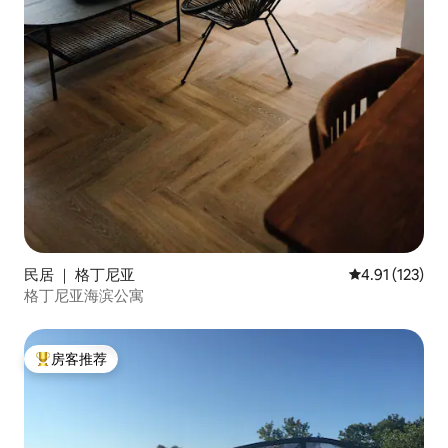
民居 ｜ 格丁尼亚
平均评分 4.91
4.91 (123)
格丁尼亚海滨公寓
房客推荐
热门「房客推荐」