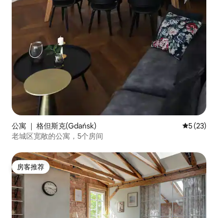
公寓 ｜ 格但斯克(Gdańsk)
平均评分 5
5 (23)
老城区宽敞的公寓，5个房间
房客推荐
房客推荐