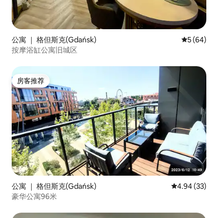
公寓 ｜ 格但斯克(Gdańsk)
平均评分 5
5 (64)
按摩浴缸公寓旧城区
房客推荐
房客推荐
公寓 ｜ 格但斯克(Gdańsk)
平均评分 4.94
4.94 (33)
豪华公寓96米