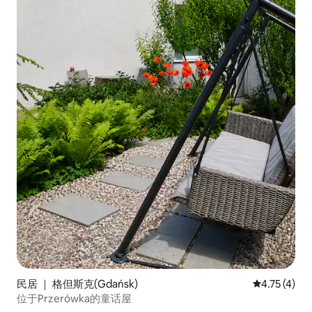
民居 ｜ 格但斯克(Gdańsk)
平均评分 4.
4.75 (4)
位于Przerówka的童话屋