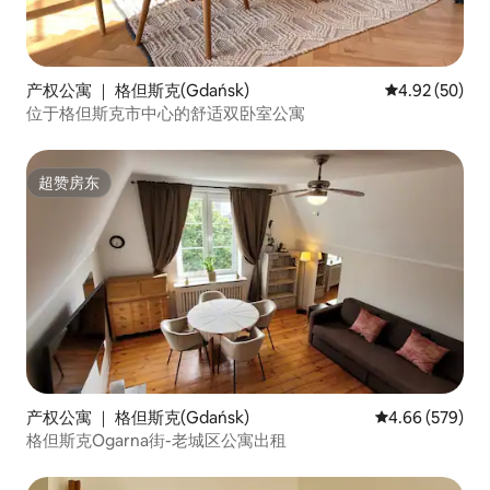
产权公寓 ｜ 格但斯克(Gdańsk)
平均评分 4.92
4.92 (50)
位于格但斯克市中心的舒适双卧室公寓
超赞房东
超赞房东
产权公寓 ｜ 格但斯克(Gdańsk)
平均评分 4.66
4.66 (579)
格但斯克Ogarna街-老城区公寓出租