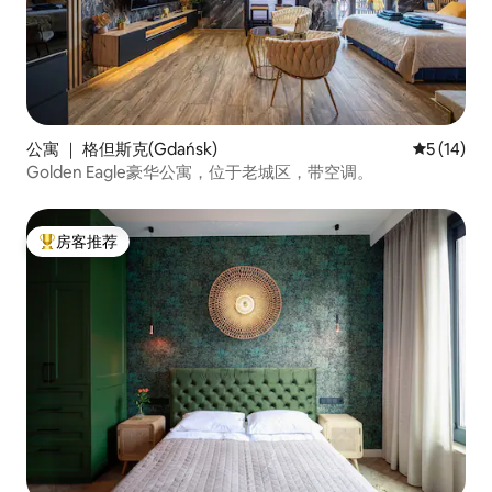
公寓 ｜ 格但斯克(Gdańsk)
平均评分 5
5 (14)
Golden Eagle豪华公寓，位于老城区，带空调。
房客推荐
热门「房客推荐」