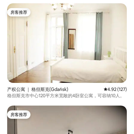
房客推荐
房客推荐
产权公寓 ｜ 格但斯克(Gdańsk)
平均评分 4.92
4.92 (127)
格但斯克市中心120平方米宽敞的4卧室公寓，可容纳10人。
房客推荐
房客推荐