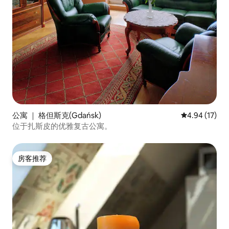
公寓 ｜ 格但斯克(Gdańsk)
平均评分 4.9
4.94 (17)
位于扎斯皮的优雅复古公寓。
房客推荐
房客推荐