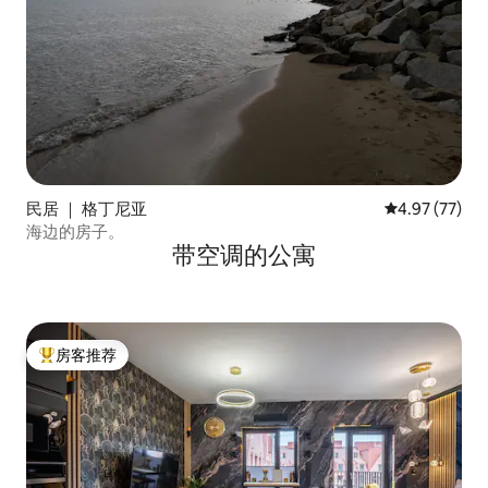
民居 ｜ 格丁尼亚
平均评分 4.9
4.97 (77)
海边的房子。
带空调的公寓
房客推荐
热门「房客推荐」