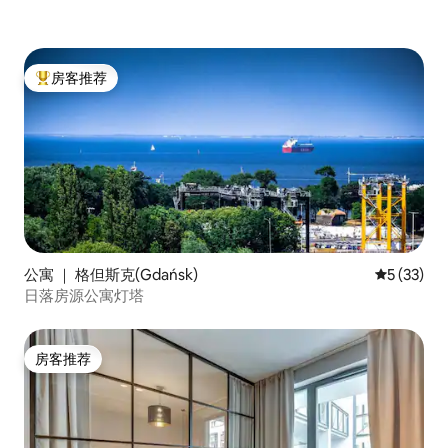
房客推荐
热门「房客推荐」
公寓 ｜ 格但斯克(Gdańsk)
平均评分 5
5 (33)
日落房源公寓灯塔
房客推荐
房客推荐