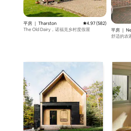
平房 ｜ Tharston
平均评分 4.97 分（满分 
4.97 (582)
The Old Dairy，诺福克乡村度假屋
平房 ｜ Ne
舒适的农