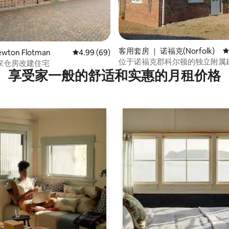
5 分），共 582 条评价
客用套房 ｜ 诺福克(Norfolk)
平
wton Flotman
平均评分 4.99 分（满分 5 分），共 69 条评价
4.99 (69)
位于诺福克郡科尔顿的独立附属
家仓房改建住宅
享受家一般的舒适和实惠的月租价格