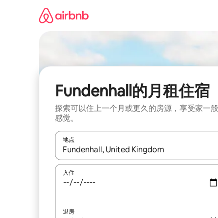
跳
至
内
容
Fundenhall的月租住宿
探索可以住上一个月或更久的房源，享受家一
感觉。
地点
如有搜索结果，请使用上下方向键查看，或通过点
入住
退房