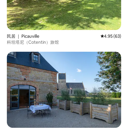
民居 ｜ Picauville
平均评分 4.95
4.95 (63)
科坦塔尼（Cotentin）旅馆