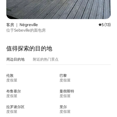
客房 ｜ Négreville
平均评分 5
5 (13)
位于Sebeville的面包房
值得探索的目的地
周边目的地
附近的热门景点
伦敦
巴黎
度假屋
度假屋
布鲁塞尔
曼彻斯特
度假屋
度假屋
拉罗谢尔区
里尔
度假屋
度假屋