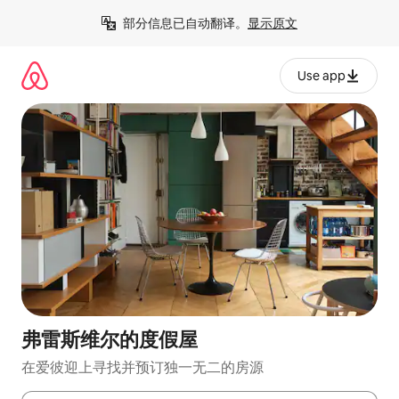
跳
部分信息已自动翻译。
显示原文
至
内
容
Use app
弗雷斯维尔的度假屋
在爱彼迎上寻找并预订独一无二的房源