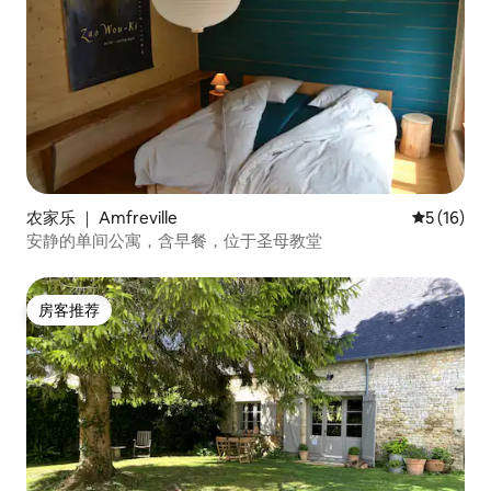
农家乐 ｜ Amfreville
平均评分 5
5 (16)
安静的单间公寓，含早餐，位于圣母教堂
房客推荐
房客推荐