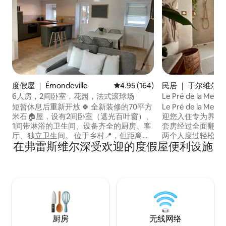
度假屋 ｜ Émondeville
平均评分 4.95 分（满分 5 分），共
4.95 (164)
民居 ｜ 于尔维尔-
6人房，2间卧室，花园，法式滚球场
Le Pré de la 
浴缸）
短暂休息后重新开放 🍀 全新装修的70平方
Le Pré de la 
米石🏠屋，设有2间卧室（遮光百叶窗）、
迎您入住专为养生打
1间带淋浴的卫生间、设备齐全的厨房、客
套房经过全面翻新
厅、独立卫生间。 位于乡村📍，但距离商
两个人度过轻松的假期。 让自己
在弗雷斯维尔深受欢迎的度假屋便利设施
店5分钟路程，距离4条车道仅2分钟路程
躺式按摩浴缸及其
🪴 大花园、露台和pétanque球场可通往加
隐私的环境中享受完
兰代湾（ galandage bay ） 入住时整理🧺
探索乌尔维尔-纳克维尔
床铺和毛巾 房子前有🚗3个停车位 如有任
Nacqueville
何要求，请随时联系我 🤩 Insta: Fiona
（Cotentin）
Legendre
大自然中，放松身
厨房
无线网络