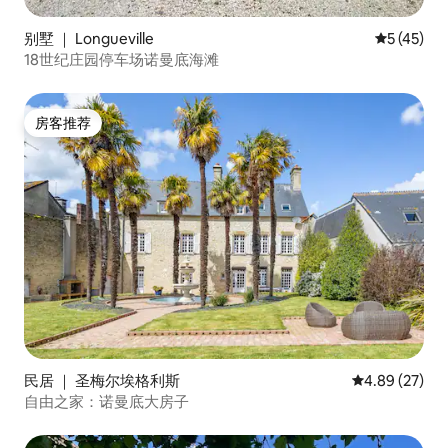
别墅 ｜ Longueville
平均评分 5
5 (45)
18世纪庄园停车场诺曼底海滩
房客推荐
房客推荐
民居 ｜ 圣梅尔埃格利斯
平均评分 4.89
4.89 (27)
自由之家：诺曼底大房子