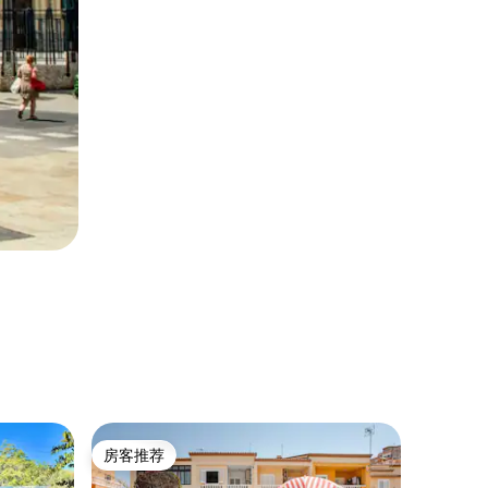
别墅 ｜ Lla
房客推荐
房客推
房客推荐
房客推
豪华别墅|加