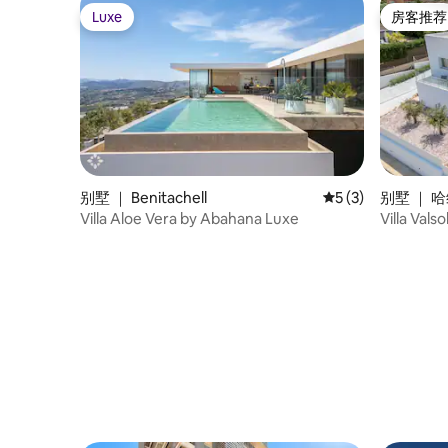
amenidades como gel, champú, jabón de
Luxe
房客推荐
manos y secador de pelo. También se
Luxe
房客推荐
incluyen ropa de cama y toallas 🛁. Todo
el apartamento es exclusivo para los
huéspedes. Completamente nuevo y de
diseño.
别墅 ｜ Benitachell
平均评分 5 分（满分
5 (3)
别墅 ｜ 
Villa Aloe Vera by Abahana Luxe
Villa V