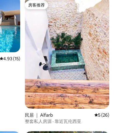
房客推荐
房客推荐
平均评分 4.93 分（满分 5 分），共 15 条评价
4.93 (15)
民居 ｜ Alfarb
平均评分 5 分（满分
5 (26)
整套私人房源 · 靠近瓦伦西亚