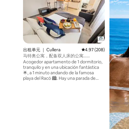
出租单元 ｜ Cullera
平均评分 4.97 分（满分 
4.97 (208)
马特奥公寓，配备双人床的公寓……
Acogedor apartamento de 1 dormitorio,
tranquilo y en una ubicación fantástica
🌟, a 1 minuto andando de la famosa
playa del Racó 🏙️. Hay una parada de
autobús en la puerta del apartamento.
Perfectamente equipado con todo lo
necesario, es ideal para parejas que
quieran disfrutar de una estancia
inolvidable en uno de los barrios más
bonitos de Valencia ✨. El apartamento
está situado en la planta baja. Nuestro
acogedor apartamento se encuentra en
la planta baja del edificio y puede