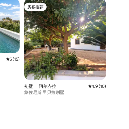
房客推荐
房客推荐
平均评分 5 分（满分 5 分），共 15 条评价
5 (15)
别墅 ｜ 阿尔齐拉
平均评分 4.9 分（满分
4.9 (10)
蒙佐尼斯·里贝拉别墅