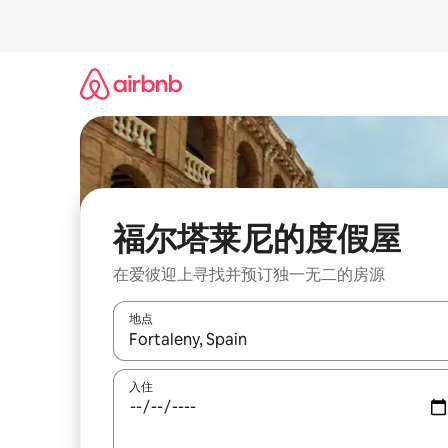
跳
至
内
容
福尔塔莱尼的度假屋
在爱彼迎上寻找并预订独一无二的房源
地点
如有搜索结果，请使用上下方向键查看，或通过点
入住