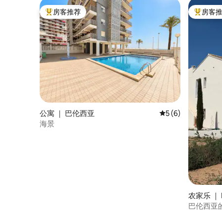
房客推荐
房客
热门「房客推荐」
热门「房
公寓 ｜ 巴伦西亚
平均评分 5 分（满分
5 (6)
海景
农家乐 ｜ Po
巴伦西亚