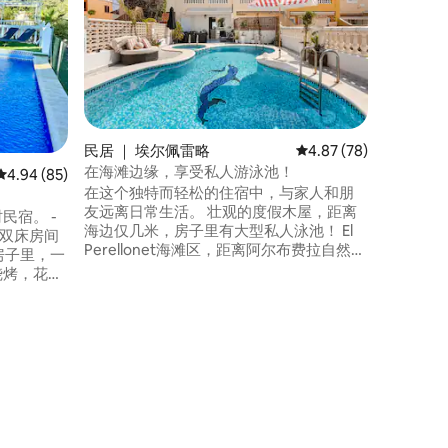
这座迷人
环绕着橘
大自然中
常适合寻
体入住。 私人泳池|空调卧室|设备齐全的厨
房|星链
品和毛巾
施|停车 距离瓦伦西亚机场42分钟|距离库莱
民居 ｜ 埃尔佩雷略
平均评分 4.87 分（满分
4.87 (78)
拉海滩1
在海滩边缘，享受私人游泳池！
平均评分 4.94 分（满分 5 分），共 85 条评价
4.94 (85)
徒步道5
在这个独特而轻松的住宿中，与家人和朋
友远离日常生活。 壮观的度假木屋，距离
民宿。 -
海边仅几米，房子里有大型私人泳池！ El
间双床房间
Perellonet海滩区，距离阿尔布费拉自然公
园（ Albufera Natural Park ）和著名的高
烧烤，花
尔夫球场仅10分钟车程。 附近有商店，可
壁炉，壁球
满足各种需求：超市、餐厅、药店、烤
. -允许
箱、chiringuito…… 巴伦西亚市中心有公共
禁止举办活
交通工具。 建议您使用自己的车辆。
）30分钟。