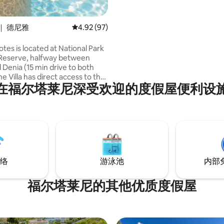
｜ 德尼雅
平均评分 4.92 分（满分 5 分），共 97 条评价
4.92 (97)
Rotes is located at National Park
Reserve, halfway between
 Denia (15 min drive to both
e Villa has direct access to the
在福尔塔莱尼深受欢迎的度假屋便利设
 the best views of San Antonio
 any corner of the house.
ill be unforgettable with its
r sunrises and nights will be
ith the sparkle of the
e or the full moon over the bay.
s for better rates:
️⃣7️⃣8️⃣3️⃣5️⃣3️⃣0️⃣4️⃣
络
游泳池
内部
福尔塔莱尼的其他优质度假屋