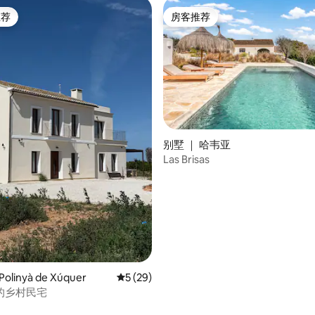
推荐
房客推荐
客推荐」
房客推荐
别墅 ｜ 哈韦亚
Las Brisas
 5 分），共 6 条评价
linyà de Xúquer
平均评分 5 分（满分 5 分），共 29 条评价
5 (29)
的乡村民宅