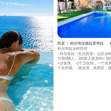
5 分），共 208 条评价
民居 ｜ 科尔韦拉德拉里韦拉
科尔韦拉乡村民宿
- 科尔韦拉（瓦伦西亚）山区乡村
可容纳8人。2间双人床房间+ 1
+沙发床。 -2个卫生间，一个在房子里，一
个在外面。 -游泳池，休闲区，
园，无线网络，2台空调，燃木
场，网球场，室内停车场，大露台..
携带宠物，该地块完全围栏。 -
动和派对。 -距离库列拉（Cullera）海滩15
分钟，距离巴伦西亚（Valencia