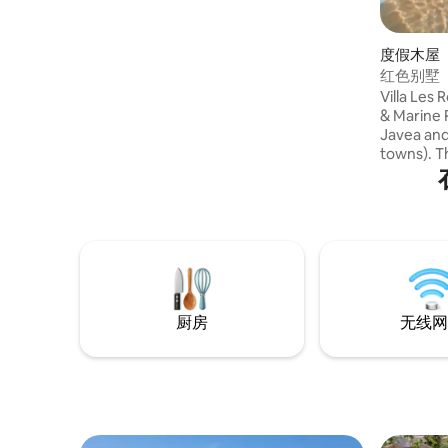
hospedar cómodamente hasta 3
personas 🏠. A 1 minuto andando de la
playa. Con 45 m², dispone de un
度假木屋 
dormitorio, baño completo y cocina
红色别墅
integrada con salón comedor, todo en un
Villa Les 
mismo ambiente. El dormitorio cuenta
& Marine 
con una cama doble de 135 x 190 cm con
Javea and
colchón nuevo para un descanso óptimo
towns). Th
🛏️ y también un sillón cama de 175 x 80
beach and
cm para que pueda dormir una tercera
cape from
persona. El apartamento tiene muy
Mornings w
buena ventilación y aire acondicionado
spectacula
frío/calor. La habitación recibe mucha luz
magical w
natural, creando un ambiente acogedor
lighthous
🌿✨. La cocina está totalmente equipada
Contact u
con vitrocerámica, horno, microondas,
+3️⃣4️⃣6️⃣6
nevera/congelador, cafetera y hervidor
厨房
无线网
eléctrico 🍳☕. Incluye condimentos
básicos y detergente para la ropa,
evitando gastos innecesarios. Hay una
mesa para 2 personas con sillas, perfecta
para comidas en pareja 🍽️. Baño
completo con plato de ducha 🚿,