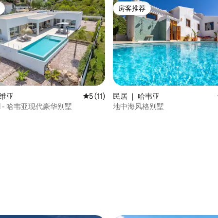
房客推荐
房客推荐
 5 分），共 3 条评价
哈维亚
平均评分 5 分（满分 5 分），共 11 条评价
5 (11)
民居 ｜ 哈韦亚
alsol - 哈韦亚现代豪华别墅
地中海风格别墅