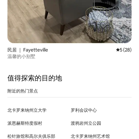
民居 ｜ Fayetteville
平均评分 5
5 (28)
温馨的小别墅
值得探索的目的地
附近的热门景点
北卡罗来纳州立大学
罗利会议中心
派恩赫斯特度假村
渡鸦岩州立公园
松针旅馆和高尔夫俱乐部
北卡罗来纳州艺术馆