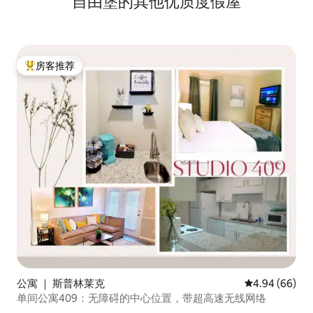
自由堡的其他优质度假屋
房客推荐
热门「房客推荐」
公寓 ｜ 斯普林莱克
平均评分 4.94
4.94 (66)
单间公寓409：无障碍的中心位置，带超高速无线网络