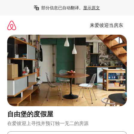
跳
部分信息已自动翻译。
显示原文
至
内
容
来爱彼迎当房东
自由堡的度假屋
在爱彼迎上寻找并预订独一无二的房源