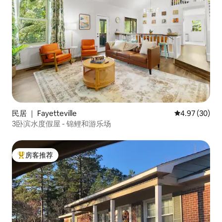
民居 ｜ Fayetteville
平均评分 4.97
4.97 (30)
3卧滨水度假屋 - 锦鲤和游乐场
房客推荐
热门「房客推荐」