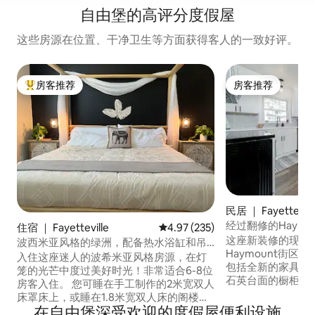
自由堡的高评分度假屋
这些房源在位置、干净卫生等方面获得客人的一致好评。
房客推荐
房客推荐
热门「房客推荐」
房客推荐
民居 ｜ Fayettevill
经过翻修的Haymo
住宿 ｜ Fayetteville
平均评分 4.97 分（满分 5 分），共
4.97 (235)
10分钟
这座新装修的现代
波西米亚风格的绿洲，配备热水浴缸和吊
Haymount街区
床，可供8人入住
入住这座迷人的波希米亚风格房源，在灯
包括全新的家具、
笼的光芒中度过美好时光！非常适合6-8位
石英台面的橱柜、带H
房客入住。 您可睡在手工制作的2米宽双人
的平板电视以及Net
床罩床上，或睡在1.8米宽双人床的阁楼床
木鸟体育场（Woodpe
在自由堡深受欢迎的度假屋便利设施
上，床下有冥想空间。 在电视旁的壁炉旁