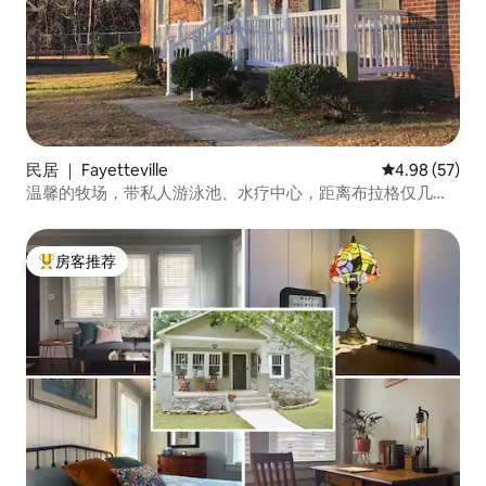
民居 ｜ Fayetteville
平均评分 4.98
4.98 (57)
温馨的牧场，带私人游泳池、水疗中心，距离布拉格仅几分
钟路程！
房客推荐
热门「房客推荐」