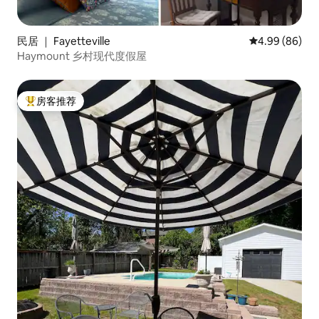
民居 ｜ Fayetteville
平均评分 4.99
4.99 (86)
Haymount 乡村现代度假屋
房客推荐
热门「房客推荐」