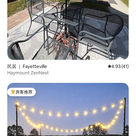
民居 ｜ Fayetteville
平均评分 4.9
4.93 (41)
Haymount ZenNest
房客推荐
热门「房客推荐」