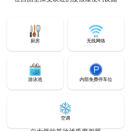
有很短的车程，距离
享受温馨氛围，在吊床上放松身心，在带
Bragg）10分
瀑布的热水浴缸中泡澡，或享受精油扩散
（Cape Fear Med
器的香氛。 在车库里玩气垫曲棍球、飞
程。加入我们，让
镖，或进行锻炼。 在完全围栏的后院放松
身心，或探索附近的公园和市中心，距离
这里仅几分钟路程。 您的波西米亚度假胜
地在等着您。
厨房
无线网络
游泳池
内部免费停车位
空调