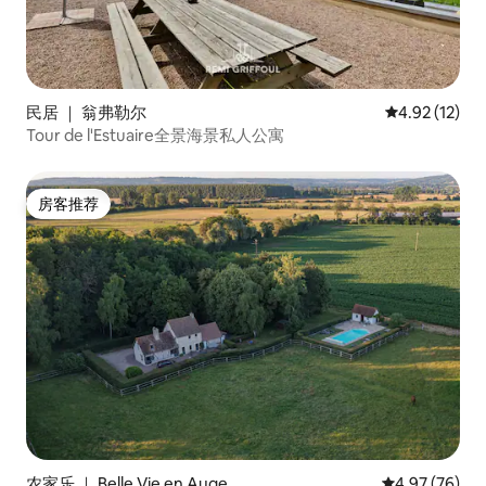
民居 ｜ 翁弗勒尔
平均评分 4.9
4.92 (12)
Tour de l'Estuaire全景海景私人公寓
房客推荐
房客推荐
农家乐 ｜ Belle Vie en Auge
平均评分 4.97
4.97 (76)