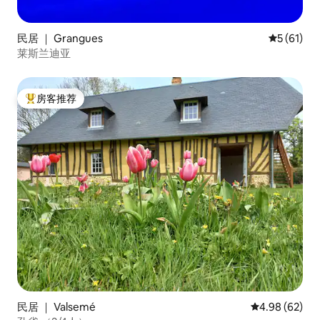
民居 ｜ Grangues
平均评分 5
5 (61)
莱斯兰迪亚
房客推荐
热门「房客推荐」
民居 ｜ Valsemé
平均评分 4.98
4.98 (62)