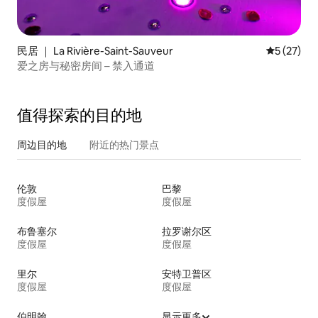
民居 ｜ La Rivière-Saint-Sauveur
平均评分 5
5 (27)
爱之房与秘密房间 – 禁入通道
值得探索的目的地
周边目的地
附近的热门景点
伦敦
巴黎
度假屋
度假屋
布鲁塞尔
拉罗谢尔区
度假屋
度假屋
里尔
安特卫普区
度假屋
度假屋
伯明翰
显示更多