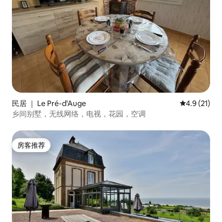
民居 ｜ Le Pré-d'Auge
平均评分 4.
4.9 (21)
乡间别墅，无线网络，电视，花园，空调
房客推荐
房客推荐