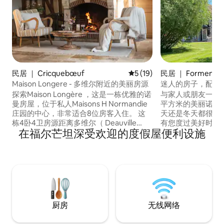
民居 ｜ Cricquebœuf
平均评分 5 分（满分 5 分），
5 (19)
民居 ｜ Formentin
Maison Longere - 多维尔附近的美丽房源
迷人的房子，配有
球和街机游戏
探索Maison Longère ，这是一栋优雅的诺
与家人或朋友一起享
曼房屋，位于私人Maisons H Normandie
平方米的美丽诺曼
庄园的中心，非常适合8位房客入住。 这
天还是冬天都很完
栋4卧4卫房源距离多维尔（ Deauville
有您度过美好时光
在福尔芒坦深受欢迎的度假屋便利设施
）、特鲁维尔（ Trouville ）和翁弗勒尔（
足球、法式滚球、
Honfleur ）仅10分钟车程，将现代舒适与
游戏、蹦床和许多棋盘游戏
诺曼的魅力相结合。 它设有带家具的露
越，距离A13仅5
台、私人花园、壁炉、设备齐全的厨房，
静。 距离埃维克桥（Pont l'Evèque）、波
以及恒温泳池（ 4月至9月）、游戏室（乒
蒙-昂厄格（Beaum
乓球、桌上足球、篮球场）和游乐场（树
博斯克（Bonnebosc）
屋、滑梯、秋千）。
尔/维勒/乌尔盖特
厨房
无线网络