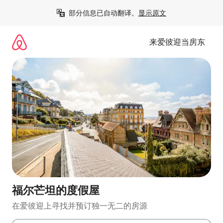
跳
部分信息已自动翻译。
显示原文
至
内
容
来爱彼迎当房东
福尔芒坦的度假屋
在爱彼迎上寻找并预订独一无二的房源