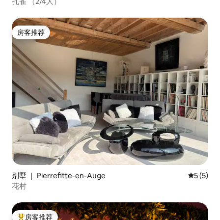
孔雀 （2/4人）
房客推荐
房客推荐
别墅 ｜ Pierrefitte-en-Auge
平均评分 
5 (5)
花村
房客推荐