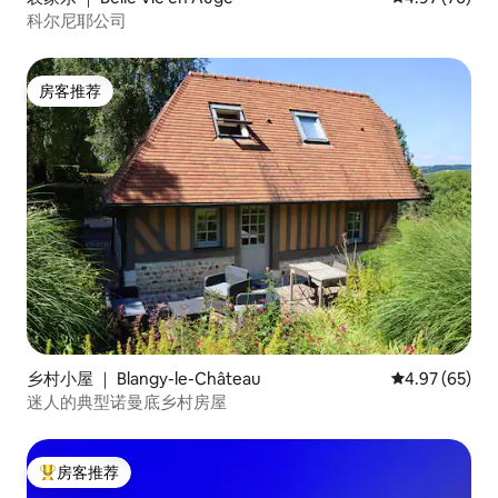
科尔尼耶公司
房客推荐
房客推荐
乡村小屋 ｜ Blangy-le-Château
平均评分 4.97
4.97 (65)
迷人的典型诺曼底乡村房屋
房客推荐
热门「房客推荐」