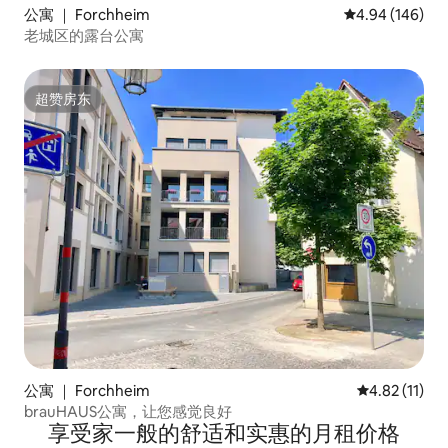
公寓 ｜ Forchheim
平均评分 4.94
4.94 (146)
老城区的露台公寓
超赞房东
超赞房东
公寓 ｜ Forchheim
平均评分 4.8
4.82 (11)
brauHAUS公寓，让您感觉良好
享受家一般的舒适和实惠的月租价格