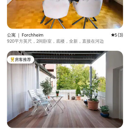
公寓 ｜ Forchheim
平均评分 
5 (3)
920平方英尺，2间卧室，底楼，全新，直接在河边
房客推荐
热门「房客推荐」