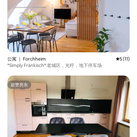
公寓 ｜ Forchheim
平均评分 5
5 (11)
*Simply Fränkisch* 老城区，光纤，地下停车场
超赞房东
超赞房东