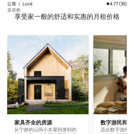
公寓 ｜ Lucé
平均评分 4.7
4.77 (35)
基督教
享受家一般的舒适和实惠的月租价格
家具齐全的房源
数字游民和旅
从宁静的山间小木屋到便利的
适合数字游民和