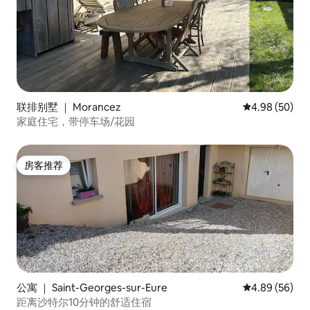
联排别墅 ｜ Morancez
平均评分 4.98
4.98 (50)
家庭住宅，带停车场/花园
房客推荐
房客推荐
公寓 ｜ Saint-Georges-sur-Eure
平均评分 4.89
4.89 (56)
距离沙特尔10分钟的舒适住宿