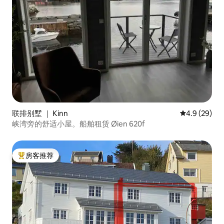
联排别墅 ｜ Kinn
平均评分 4.9
4.9 (29)
峡湾旁的舒适小屋。船舶租赁 Øien 620f
房客推荐
热门「房客推荐」