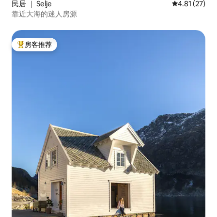
民居 ｜ Selje
平均评分 4.8
4.81 (27)
靠近大海的迷人房源
房客推荐
热门「房客推荐」