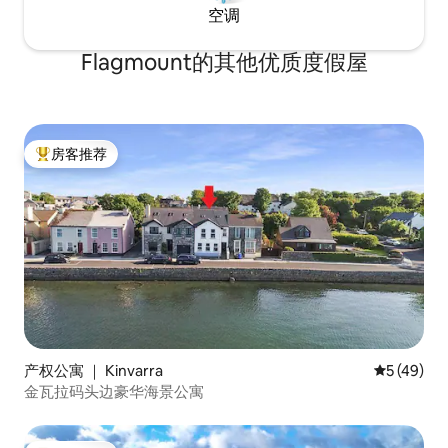
空调
Flagmount的其他优质度假屋
房客推荐
热门「房客推荐」
产权公寓 ｜ Kinvarra
平均评分 5
5 (49)
金瓦拉码头边豪华海景公寓