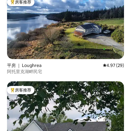
房客推荐
热门「房客推荐」
平房 ｜ Loughrea
平均评分 4.97
4.97 (29)
阿托里克湖畔民宅
房客推荐
热门「房客推荐」