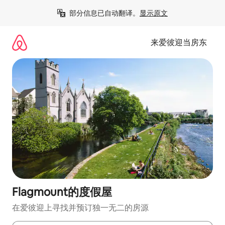
跳
部分信息已自动翻译。
显示原文
至
内
容
来爱彼迎当房东
Flagmount的度假屋
在爱彼迎上寻找并预订独一无二的房源