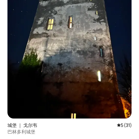
城堡 ｜ 戈尔韦
平均评分 5
5 (31)
巴林多利城堡