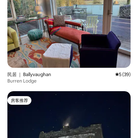
民居 ｜ Ballyvaughan
平均评分 5
5 (39)
Burren Lodge
房客推荐
房客推荐