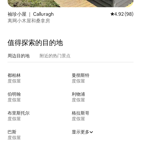
袖珍小屋 ｜ Calluragh
平均评分 4.92
4.92 (98)
离网小木屋和桑拿房
值得探索的目的地
周边目的地
附近的热门景点
都柏林
曼彻斯特
度假屋
度假屋
伯明翰
利物浦
度假屋
度假屋
布里斯托尔
格拉斯哥
度假屋
度假屋
巴斯
显示更多
度假屋