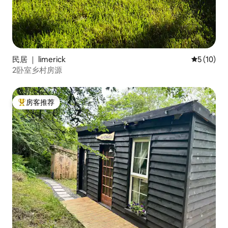
民居 ｜ limerick
平均评分 5
5 (10)
2卧室乡村房源
房客推荐
热门「房客推荐」