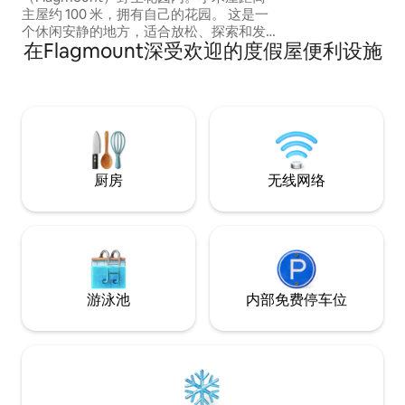
乐意与您分享我们
主屋约 100 米，拥有自己的花园。 这是一
的事情，同时我们
个休闲安静的地方，适合放松、探索和发
树木和植物中享受
在Flagmount深受欢迎的度假屋便利设施
现克莱尔郡（Clare）丰富多彩的文化和多
点，如巴伦国家公园（Bu
样性，靠近许多景点，如巴伦国家公园
Park）、库尔公园（
（Burren National Park）、库尔公园
莱尔路（East Cl
（Coole Park）。 我们提供可以放松身心
尔韦和利默里克市
并完全沉浸在大自然中的房源。 我们对大
自然和重建野生环境充满热情。如果您也
有同样的兴趣，我们很乐意与您分享相关
技能。
厨房
无线网络
游泳池
内部免费停车位