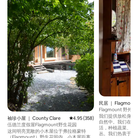
民居 ｜ Flagmount
Flagmount 野外
我们提供放松身心
袖珍小屋 ｜ County Clare
平均评分 4.95 分（满分 5 分），共
4.95 (358)
自然中。我们在森
伍德兰度假屋Flagmount野生花园
活，种植蔬菜、药
这间明亮宽敞的小木屋位于弗拉格蒙特
丛。我们热衷于自
（Flagmount）野生花园内。小木屋距离