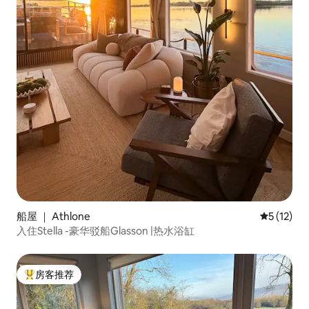
船屋 ｜ Athlone
平均评分 5
5 (12)
入住Stella -豪华驳船Glasson |热水浴缸
房客推荐
热门「房客推荐」