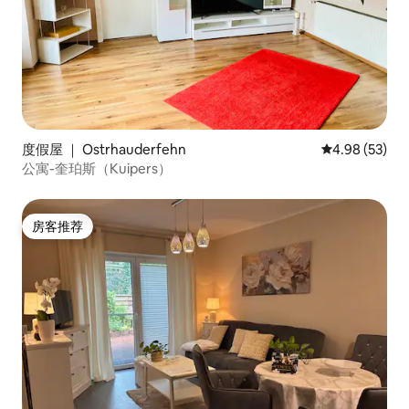
度假屋 ｜ Ostrhauderfehn
平均评分 4.98
4.98 (53)
公寓-奎珀斯（Kuipers）
房客推荐
房客推荐