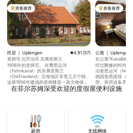
房客推荐
房客推荐
热门「房客推荐」
热门「房客推荐」
民居 ｜ Uplengen
平均评分 4.91 分（满分 5 分），
4.91 (57)
公寓 ｜ Uplengen
老师宅 北乔治芬 东弗里斯兰
在公寓“Kanalbli
1906年的老师宅。 在费恩运河
经过翻修的时尚公寓“K
（Fehnkanal）的东弗里斯兰
治斐恩运河（Nordge
（Ostfriesland）沿海地区享受几天宁静。
德国斐恩路线（Deuts
这座1906年建成的老师楼是一座文物保护
旁。厨房设备齐全
在菲尔苏姆深受欢迎的度假屋便利设施
建筑，于2016年进行了翻修，为您提供了
为装饰性吸引眼球
一套舒适的80平方米的公寓。 非常适合放
松、阅读或享受舒
松身心，恢复体力！ 在孤独的沼泽或沿着
性，可观看Netfl
北乔治运河漫步后，您可以喝一杯热茶放
室，适合残疾人。
松身心。 自行车道设施完善！ 更多信息请
适的时光，也可以
见： www.altes-lehrerhaus.com
厨房
无线网络