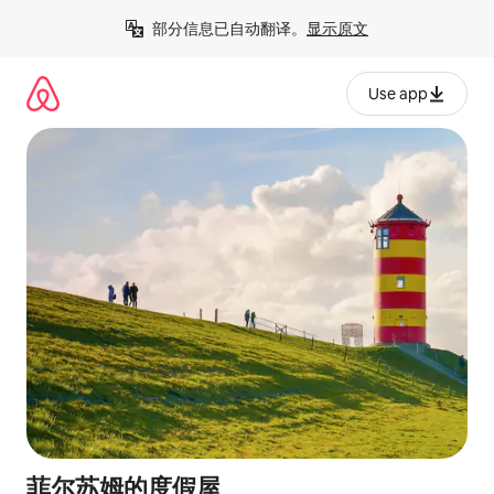
跳
部分信息已自动翻译。
显示原文
至
内
容
Use app
菲尔苏姆的度假屋