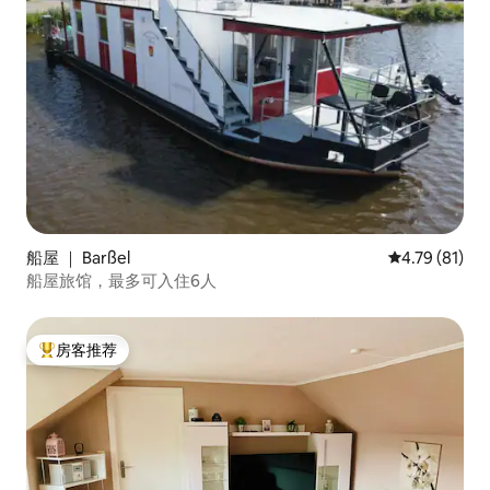
船屋 ｜ Barßel
平均评分 4.7
4.79 (81)
船屋旅馆，最多可入住6人
房客推荐
热门「房客推荐」