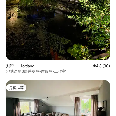
别墅 ｜ Holtland
平均评分 4.8
4.8 (90)
池塘边的3层茅草屋-度假屋-工作室
房客推荐
房客推荐