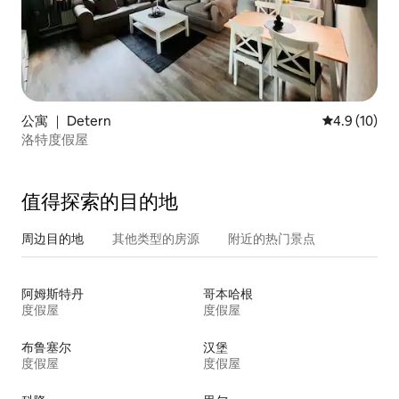
公寓 ｜ Detern
平均评分 4.9
4.9 (10)
洛特度假屋
值得探索的目的地
周边目的地
其他类型的房源
附近的热门景点
阿姆斯特丹
哥本哈根
度假屋
度假屋
布鲁塞尔
汉堡
度假屋
度假屋