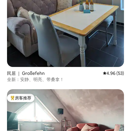
民居 ｜ Großefehn
平均评分 4.96
4.96 (53)
全新：安静、明亮、带桑拿！
房客推荐
热门「房客推荐」