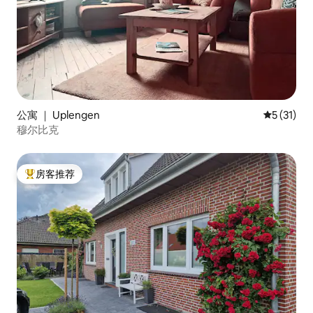
公寓 ｜ Uplengen
平均评分 5
5 (31)
穆尔比克
房客推荐
热门「房客推荐」