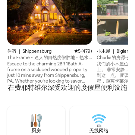
住宿 ｜ Shippensburg
平均评分 5 分（满分 5 分），共
5 (479)
小木屋 ｜ Biglervill
The Frame ~ 迷人的自然度假胜地 ~ 热水
Charlie的房源
浴缸 ~ 烧烤
屋。
Escape to the charming 2BR 1Bath A-
我们的小木屋位于
frame on a secluded wooded property
上。 非常安静，位
just 10 mins away from Shippensburg,
到这一点。 距离葛
PA. Whether you're looking to savor
程，距离卡莱尔展览
在费耶特维尔深受欢迎的度假屋便利设施
nature‘s tranquility from the luxurious
近米肖州立森林、
hot tub, share stories around the fire pit,
喀里多尼亚州立公
or explore picturesque Cumberland
地形车和雪地摩托车道。 对于
Valley, this will be the ideal starting point
人，我们距离费尔
for your adventures. *2 Comfortable BRs
Liberty Mount
*Open Design Living *Full Kitchen *Smart
易斯伯里（ Lewis
TV *Backyard (Hot Tub, Sauna, Fire Pit,
Roundtop Moun
BBQ, Outdoor shower) *High-Speed Wi-
厨房
无线网络
Fi *Free Parking *EV charger