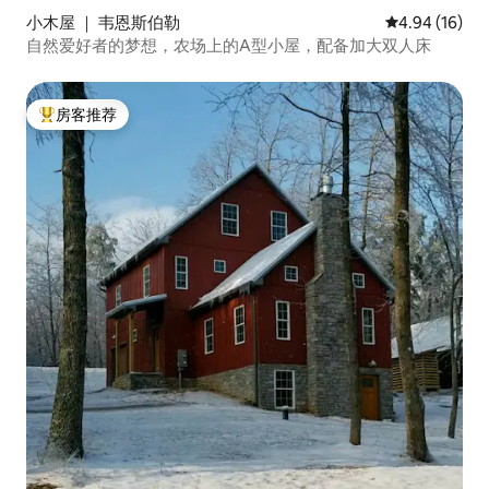
小木屋 ｜ 韦恩斯伯勒
平均评分 4.9
4.94 (16)
自然爱好者的梦想，农场上的A型小屋，配备加大双人床
房客推荐
热门「房客推荐」