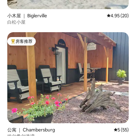
小木屋 ｜ Biglerville
平均评分 4.95
4.95 (20)
白松小屋
房客推荐
热门「房客推荐」
公寓 ｜ Chambersburg
平均评分 5
5 (55)