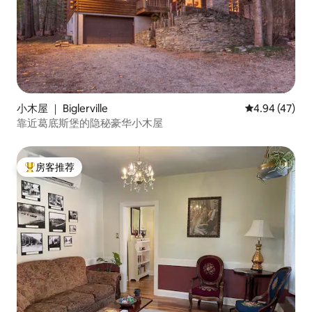
小木屋 ｜ Biglerville
平均评分 4.9
4.94 (47)
靠近葛底斯堡的隐秘豪华小木屋
房客推荐
热门「房客推荐」