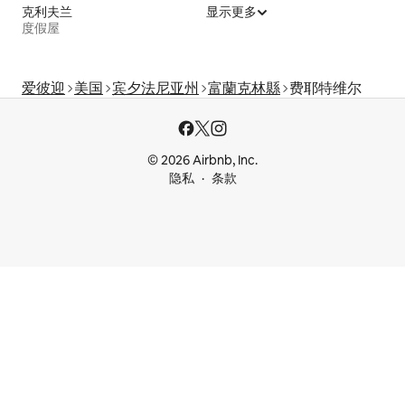
克利夫兰
显示更多
度假屋
爱彼迎
美国
宾夕法尼亚州
富蘭克林縣
费耶特维尔
© 2026 Airbnb, Inc.
隐私
条款