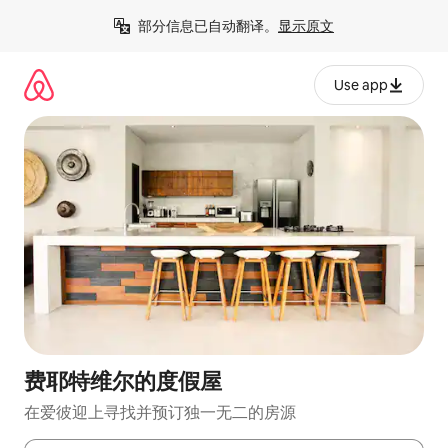
跳
部分信息已自动翻译。
显示原文
至
内
容
Use app
费耶特维尔的度假屋
在爱彼迎上寻找并预订独一无二的房源