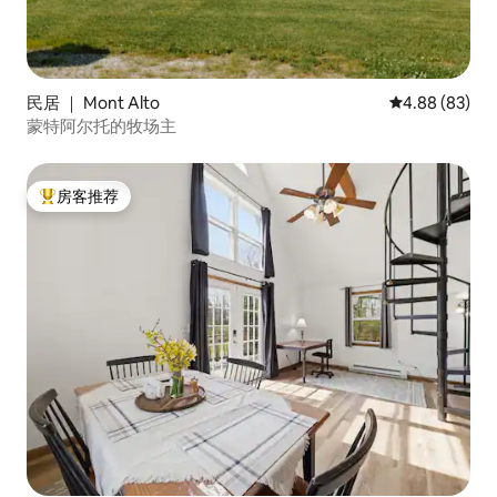
民居 ｜ Mont Alto
平均评分 4.88
4.88 (83)
蒙特阿尔托的牧场主
房客推荐
热门「房客推荐」